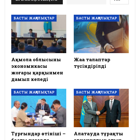
БАСТЫ ЖАҢАЛЫҚТАР
БАСТЫ ЖАҢАЛЫҚТАР
Ақмола облысының
Жаңа талаптар
экономикасы
түсіндірілді
жоғары қарқынмен
дамып келеді
БАСТЫ ЖАҢАЛЫҚТАР
БАСТЫ ЖАҢАЛЫҚТАР
Тұрғындар өтініші –
Алатауда тұрақты