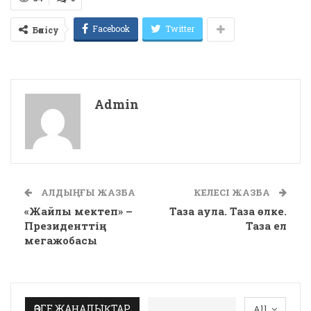
Facebook
Twitter
Бөлісу
Admin
АЛДЫҢҒЫ ЖАЗБА
КЕЛЕСІ ЖАЗБА
«Жайлы мектеп» –
Таза аула. Таза өлке.
Президенттің
Таза ел
мегажобасы
ӨЗГЕ ЖАҢАЛЫҚТАР
All