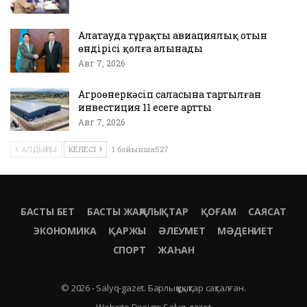
Алатауда тұрақты авиациялық отын
өндірісі қолға алынады
Авг 7, 2026
Агроөнеркәсіп саласына тартылған
инвестиция 11 есеге артты
Авг 7, 2026
АЛДЫҢҒЫ
КЕЛЕСІ
1 бойынша527
БАСТЫ БЕТ
БАСТЫ ЖАҢАЛЫҚТАР
ҚОҒАМ
САЯСАТ
ЭКОНОМИКА
ҚАРЖЫ
ӘЛЕУМЕТ
МӘДЕНИЕТ
СПОРТ
ЖАҺАН
© 2026 - Salyq-gazet. Барлық құқықтар сақталған.