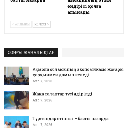
басты назарда
авиациялық отын
өндірісі қолға
алынады
АЛДЫҢҒЫ
КЕЛЕСІ
СОҢҒЫ ЖАҢАЛЫҚТАР
Ақмола облысының экономикасы жоғары
қарқынмен дамып келеді
Авг 7, 2026
Жаңа талаптар түсіндірілді
Авг 7, 2026
Тұрғындар өтініші – басты назарда
Авг 7, 2026