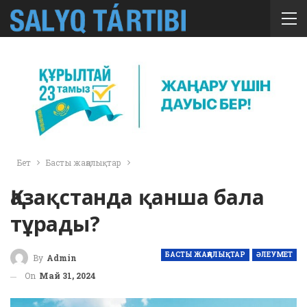
Бет
Басты жаңалықтар
Қазақстанда қанша бала
тұрады?
БАСТЫ ЖАҢАЛЫҚТАР
ӘЛЕУМЕТ
By
Admin
On
Май 31, 2024