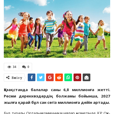
34
0
Бөлісу
Қазақстанда балалар саны 6,8 миллионға жетті.
Ресми дереккөздердің болжамы бойынша, 2027
жылға қарай бұл сан сегіз миллионға дейін артады.
Бұл туралы Орталық коммуникациялар қызметінде ҚР Оқу-