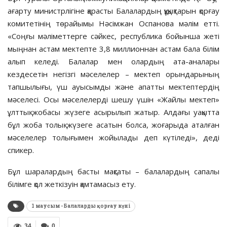
ағарту министрлігіне қарасты Балалардың құқықтарын қорғау
комитетінің төрайымы Нәсімжан Оспанова мәлім етті.
«Соңғы мәліметтерге сәйкес, республика бойынша жеті
мыңнан астам мектепте 3,8 миллионнан астам бала білім
алып келеді. Балалар мен олардың ата-аналары
кездесетін негізгі мәселелер – мектеп орындарының
тапшылығы, үш ауысымды және апатты мектептердің
мәселесі. Осы мәселелерді шешу үшін «Жайлы мектеп»
ұлттық жобасы жүзеге асырылып жатыр. Алдағы уақытта
бұл жоба толық жүзеге асатын болса, жоғарыда аталған
мәселелер толығымен жойылады деп күтіледі», деді
спикер.
Бұл шаралардың басты мақсаты – балалардың сапалы
білімге қол жеткізуін қамтамасыз ету.
1 маусым - Балаларды қорғау күні
34
0