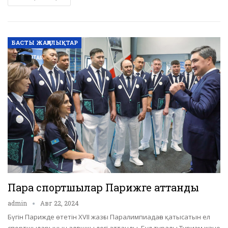
БАСТЫ ЖАҢАЛЫҚТАР
Пара спортшылар Парижге аттанды
admin
Авг 22, 2024
Бүгін Парижде өтетін XVII жазғы Паралимпиадаға қатысатын ел