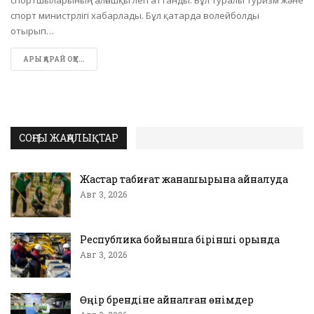
спортшыларының алғашқы легі аттанды. Бұл туралы Туризм және
спорт министрлігі хабарлады. Бұл қатарда волейболды
отырып…
АРЫ ҚАРАЙ ОҚУ...
СОҢҒЫ ЖАҢАЛЫҚТАР
Жастар табиғат жанашырына айналуда
Авг 3, 2026
Республика бойынша бірінші орында
Авг 3, 2026
Өңір брендіне айналған өнімдер