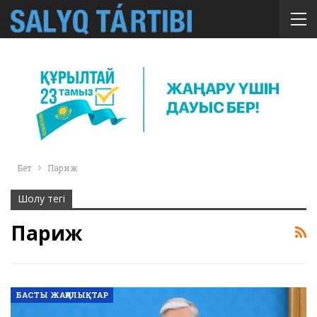
Бет
Париж
Шолу тегі
Париж
БАСТЫ ЖАҢАЛЫҚТАР