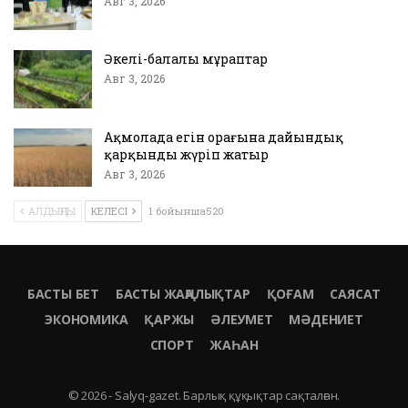
Авг 3, 2026
Әкелі-балалы мұраптар
Авг 3, 2026
Ақмолада егін орағына дайындық
қарқынды жүріп жатыр
Авг 3, 2026
АЛДЫҢҒЫ
КЕЛЕСІ
1 бойынша520
БАСТЫ БЕТ
БАСТЫ ЖАҢАЛЫҚТАР
ҚОҒАМ
САЯСАТ
ЭКОНОМИКА
ҚАРЖЫ
ӘЛЕУМЕТ
МӘДЕНИЕТ
СПОРТ
ЖАҺАН
© 2026 - Salyq-gazet. Барлық құқықтар сақталған.