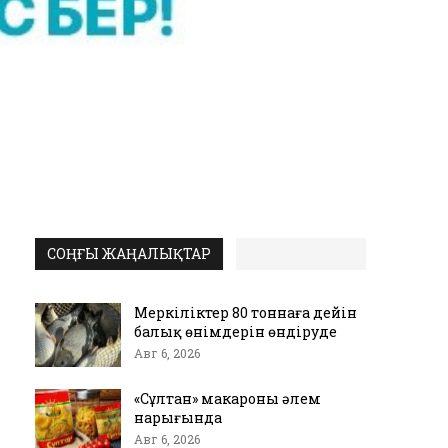
СОҢҒЫ ЖАҢАЛЫҚТАР
Меркіліктер 80 тоннаға дейін
балық өнімдерін өндіруде
Авг 6, 2026
«Сұлтан» макароны әлем
нарығында
Авг 6, 2026