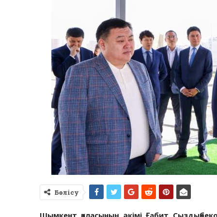
Бөлісу
Шымкент қаласының әкімі Ғабит Сыздықбеков ә