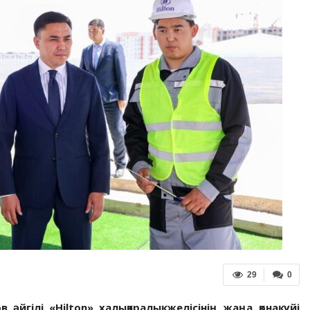
29
0
йгілі «Hilton» халықаралық желісінің жаңа қонақ үйі