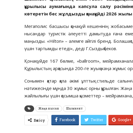
құрылысы аумағында капсула салу рәсімі
көтеретін бес жұлдызды қонақүйді 2026 жыл
Мегаполис басшысы қонақ үй кешенінің жобасым
нысандар туристік әлеуетті дамытуда ғана ем
маңызды. «Hilton» – әлемге әйгілі бренд. Болашақт
үшін тартымды етеді», деді Г.Сыздықбеков.
Қонақ үйде 167 бөлме, «ballroom», мейрамхана
Құрылыстың арқасында 200-ге жуық жаңа жұмыс о
Сонымен қатар қала әкімі ұлттық стильде салын
нәтижесінде мұнда 30 жұмыс орны құрылған. Жаңа 
жайлылығы үшін қосымша қызметтер – мейрамхана, 
Жаңа нысан
Шымкент
Facebook
Twitter
Google+
Бөлісу