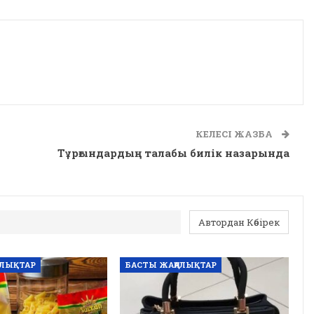
КЕЛЕСІ ЖАЗБА
Тұрғындардың талабы билік назарында
Автордан Көбірек
АЛЫҚТАР
БАСТЫ ЖАҢАЛЫҚТАР