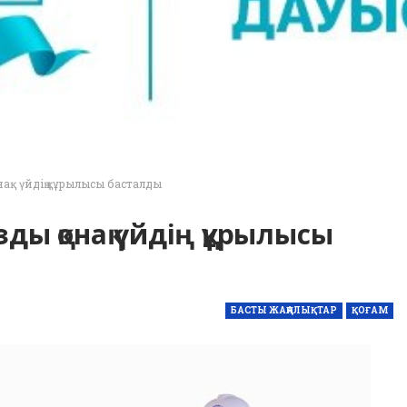
ақ үйдің құрылысы басталды
ы қонақ үйдің құрылысы
БАСТЫ ЖАҢАЛЫҚТАР
ҚОҒАМ