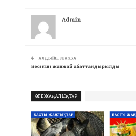
Admin
АЛДЫҢҒЫ ЖАЗБА
Бесінші жағажай абаттандырылды
ӨЗГЕ ЖАҢАЛЫҚТАР
БАСТЫ ЖАҢАЛЫҚТАР
БАСТЫ ЖАҢ