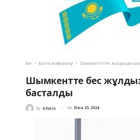
Бет
Басты жаңалықтар
Шымкентте бес жұлдызды қон
Шымкентте бес жұлдызд
басталды
On
Июн 20, 2024
By
Admin