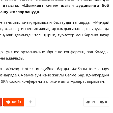
не қатысты. «Шымкент сити» шағын ауданында бой
ы ашу жоспарлануда.
ен танысып, оның құрылысын бастауды тапсырды. «Мұндай
ес, қаланың инвестициялық тартымдылығын арттыруда да
а қонақүй қаламызды толықтырып, туристер мен барлық қонақтар
лар, фитнес орталық және бірнеше конференц зал болады.
рны ашылады.
ған «Qazaq Hotel» қонақ үйіне барды. Жобаны іске асыру
қонақ үйде 64 заманауи және жайлы бөлме бар. Қонақтардың
SPA-салон, конференц зал және автотұрақ қарастырылған.
ReddIt
29
0