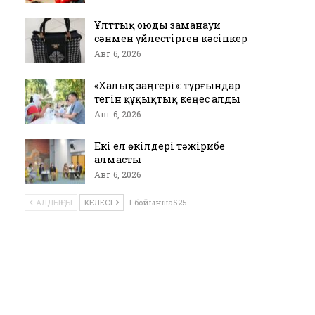
Ұлттық оюды заманауи
сәнмен үйлестірген кәсіпкер
Авг 6, 2026
«Халық заңгері»: тұрғындар
тегін құқықтық кеңес алды
Авг 6, 2026
Екі ел өкілдері тәжірибе
алмасты
Авг 6, 2026
АЛДЫҢҒЫ
КЕЛЕСІ
1 бойынша525