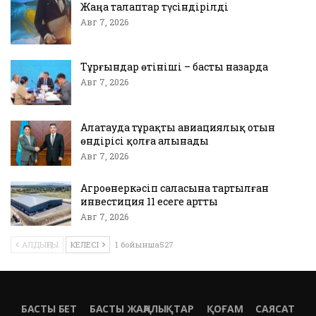
Жаңа талаптар түсіндірілді
Авг 7, 2026
Тұрғындар өтініші – басты назарда
Авг 7, 2026
Алатауда тұрақты авиациялық отын
өндірісі қолға алынады
Авг 7, 2026
Агроөнеркәсіп саласына тартылған
инвестиция 11 есеге артты
Авг 7, 2026
АЛДЫҢҒЫ
КЕЛЕСІ
1 бойынша527
БАСТЫ БЕТ
БАСТЫ ЖАҢАЛЫҚТАР
ҚОҒАМ
САЯСАТ