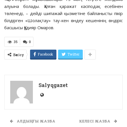
алуына болады. Қалған қаражат кәсіподақ есебінен
төленеді, – дейді шипажай қызметіне байланысты пікір
білдірген «Шолақтау» тау-кен өндеу кешенінің өндіріс
басшысы Құдияр Омаров.
35
0
Facebook
Twitter
Бөлісу
Salyqgazet
АЛДЫҢҒЫ ЖАЗБА
КЕЛЕСІ ЖАЗБА