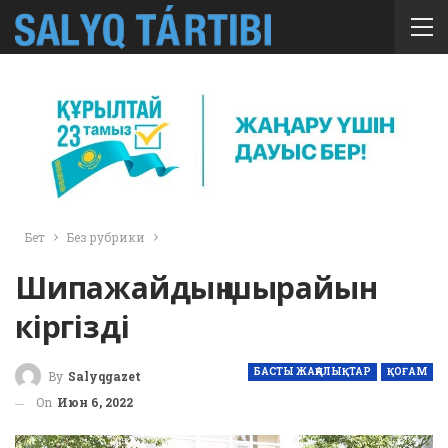
Бет
Без рубрики
Шипажайдың шырайын
кіргізді
БАСТЫ ЖАҢАЛЫҚТАР
ҚОҒАМ
By
Salyqgazet
On
Июн 6, 2022