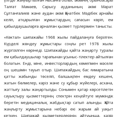
Талғат Мамаев, Сарысу ауданының әкімі Марат
Сұлтанғалиев және аудан әкімі Қанатбек Мәдібек арнайы
келіп, атқарылған жұмыстардың сапасын көріп, ем
қабылдаушыларға арналған қызмет түрлерімен танысты.
«Көктал» шипажайы 1968 жылы пайдалануға берілген.
Күрделі жөндеу жұмыстары соңғы рет 1978 жылы
жүргізілген көрінеді. Шипажайды қайта жаңарту туралы
ем қабылдаушылар тарапынан ұсыныс-тілектер айтылған
болатын. Енді, міне, инвесторлардың көмегімен мәселе
оң шешімін тауып отыр. Шипажайдың бас ғимаратына
қатты жабынды төселіп, балшықпен емдеу кешені,
жатын бөлмелер, кәріз және су құбыр жүйелері, асхана,
жаттығу залы жаңартылды. Сонымен қатар көрсетілетін
сауықтыру қызметтерінің спектрін кеңейтуге мүмкіндік
беретін медициналық жабдықтар сатып алынды. Қайта
жаңғырту жұмыстарына небәрі екі жарым ай уақыт
кеткен. Шипажай қызметкерлерінің айтуынша, қазір