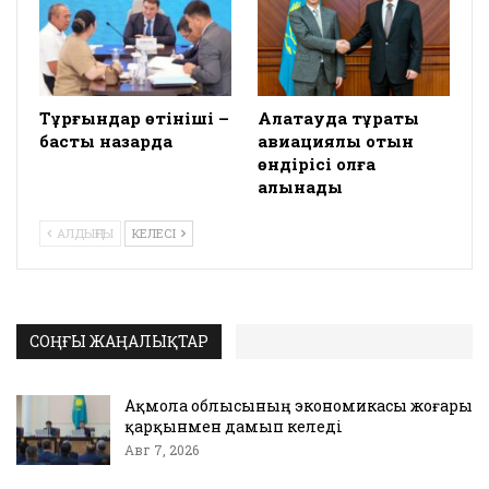
Тұрғындар өтініші –
Алатауда тұрақты
басты назарда
авиациялық отын
өндірісі қолға
алынады
АЛДЫҢҒЫ
КЕЛЕСІ
СОҢҒЫ ЖАҢАЛЫҚТАР
Ақмола облысының экономикасы жоғары
қарқынмен дамып келеді
Авг 7, 2026