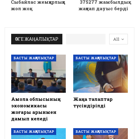
Сыбайлас жемқорлыққа
375277 жамбылдық
жол жоқ
жақтап дауыс берді
ӨЗГЕ ЖАҢАЛЫҚТАР
All
БАСТЫ ЖАҢАЛЫҚТАР
БАСТЫ ЖАҢАЛЫҚТАР
Ақмола облысының
Жаңа талаптар
экономикасы
түсіндірілді
жоғары қарқынмен
дамып келеді
БАСТЫ ЖАҢАЛЫҚТАР
БАСТЫ ЖАҢАЛЫҚТАР