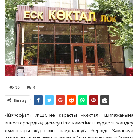
35
0
Бөлісу
«ҚазФосфат» ЖШС-не қарасты «Көктал» шипажайына
инвесторлардың демеушілік көмегімен күрделі жөндеу
жұмыстары жүргізіліп, пайдалануға берілді. Заманауи
үлгіде жаңғыртылған нысанға облыс әкімінің орынбасары