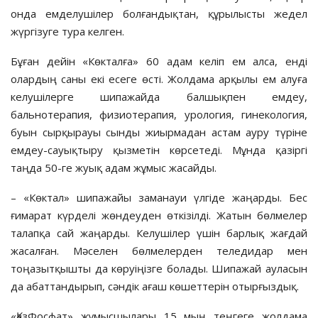
онда емделушілер болғандықтан, құрылысты жедел
жүргізуге тура келген.
Бұған дейін «Көкталға» 60 адам келіп ем алса, енді
олардың саны екі есеге өсті. Жолдама арқылы ем алуға
келушілерге шипажайда балшықпен емдеу,
бальнотерапия, физиотерапия, урология, гинекология,
буын сырқырауы сынды жиырмадан астам ауру түріне
емдеу-сауықтыру қызметін көрсетеді. Мұнда қазіргі
таңда 50-ге жуық адам жұмыс жасайды.
– «Көктал» шипажайы заманауи үлгіде жаңарды. Бес
ғимарат күрделі жөндеуден өткізілді. Жатын бөлмелер
талапқа сай жаңарды. Келушілер үшін барлық жағдай
жасалған. Мәселен бөлмелерден теледидар мен
тоңазытқышты да көруіңізге болады. Шипажай ауласын
да абаттандырып, сәндік ағаш көшеттерін отырғыздық.
«ҚазФосфат» жұмысшылары 15 мың теңгеге жолдама