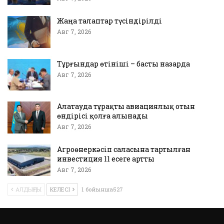
Жаңа талаптар түсіндірілді
Авг 7, 2026
Тұрғындар өтініші – басты назарда
Авг 7, 2026
Алатауда тұрақты авиациялық отын
өндірісі қолға алынады
Авг 7, 2026
Агроөнеркәсіп саласына тартылған
инвестиция 11 есеге артты
Авг 7, 2026
АЛДЫҢҒЫ
КЕЛЕСІ
1 бойынша527