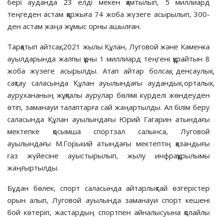
бері ауданда 23 елді мекен қамтылып, 5 миллиард
теңгеден астам қаржыға 74 жоба жүзеге асырылып, 300-
ден астам жаңа жұмыс орны ашылған.
Тарқатып айтсақ, 2021 жылы Құлан, Луговой және Каменка
ауылдарында жалпы құны 1 миллиард теңгені құрайтын 8
жоба жүзеге асырылды. Атап айтар болсақ, денсаулық
сақтау саласында Құлан ауылындағы аудандық орталық
аурухананың жұқпалы аурулар бөлімі күрделі жөндеуден
өтіп, заманауи талаптарға сай жаңартылды. Ал білім беру
саласында Құлан ауылындағы Юрий Гагарин атындағы
мектепке қосымша спортзал салынса, Луговой
ауылындағы М.Горький атындағы мектептің қазандығы
газ жүйесіне ауыстырылып, жылу инфрақұрылымы
жаңғыртылды.
Бұдан бөлек, спорт саласында айтарлықтай өзгерістер
орын алып, Луговой ауылында заманауи спорт кешені
бой көтеріп, жастардың спортпен айналысуына қолайлы