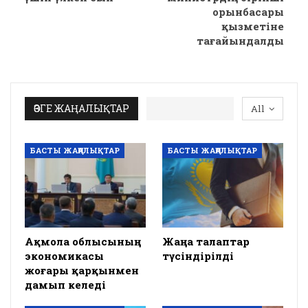
орынбасары
қызметіне
тағайындалды
ӨЗГЕ ЖАҢАЛЫҚТАР
All
БАСТЫ ЖАҢАЛЫҚТАР
БАСТЫ ЖАҢАЛЫҚТАР
Ақмола облысының
Жаңа талаптар
экономикасы
түсіндірілді
жоғары қарқынмен
дамып келеді