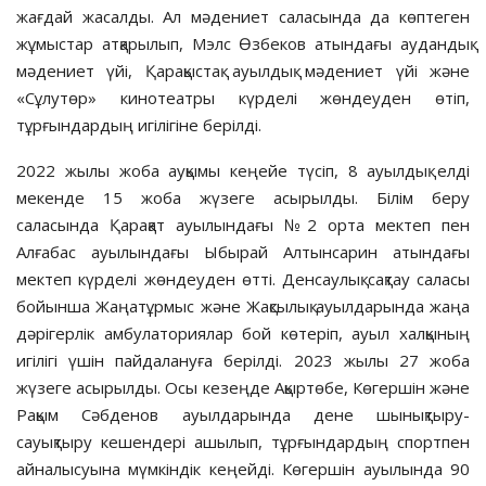
жағдай жасалды. Ал мәдениет саласында да көптеген
жұмыстар атқарылып, Мэлс Өзбеков атындағы аудандық
мәдениет үйі, Қарақыстақ ауылдық мәдениет үйі және
«Сұлутөр» кинотеатры күрделі жөндеуден өтіп,
тұрғындардың игілігіне берілді.
2022 жылы жоба ауқымы кеңейе түсіп, 8 ауылдық елді
мекенде 15 жоба жүзеге асырылды. Білім беру
саласында Қарақат ауылындағы №2 орта мектеп пен
Алғабас ауылындағы Ыбырай Алтынсарин атындағы
мектеп күрделі жөндеуден өтті. Денсаулық сақтау саласы
бойынша Жаңатұрмыс және Жақсылық ауылдарында жаңа
дәрігерлік амбулаториялар бой көтеріп, ауыл халқының
игілігі үшін пайдалануға берілді. 2023 жылы 27 жоба
жүзеге асырылды. Осы кезеңде Ақыртөбе, Көгершін және
Рақым Сәбденов ауылдарында дене шынықтыру-
сауықтыру кешендері ашылып, тұрғындардың спортпен
айналысуына мүмкіндік кеңейді. Көгершін ауылында 90