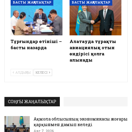
БАСТЫ ЖАҢАЛЫҚТАР
БАСТЫ ЖАҢАЛЫҚТАР
Тұрғындар өтініші –
Алатауда тұрақты
басты назарда
авиациялық отын
өндірісі қолға
алынады
АЛДЫҢҒЫ
КЕЛЕСІ
СОҢҒЫ ЖАҢАЛЫҚТАР
Ақмола облысының экономикасы жоғары
қарқынмен дамып келеді
Авг 7, 2026