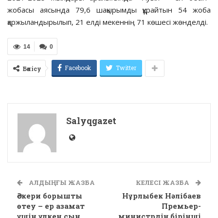
жобасы аясында 79,6 шақырымды құрайтын 54 жоба
қаржыландырылып, 21 елді мекеннің 71 көшесі жөнделді.
14
0
Facebook
Twitter
Бөлісу
Salyqgazet
АЛДЫҢҒЫ ЖАЗБА
КЕЛЕСІ ЖАЗБА
Әскери борышты
Нұрлыбек Нәлібаев
өтеу – ер азамат
Премьер-
үшін үлкен сын
министрдің бірінші