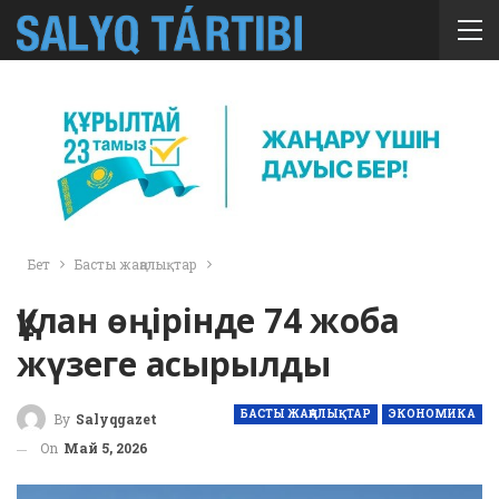
Бет
Басты жаңалықтар
Құлан өңірінде 74 жоба
жүзеге асырылды
БАСТЫ ЖАҢАЛЫҚТАР
ЭКОНОМИКА
By
Salyqgazet
On
Май 5, 2026