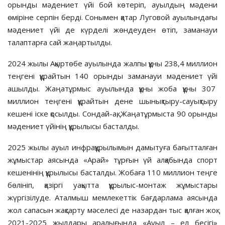
орынды мәдениет үйі бой көтеріп, ауылдың мәдени
өміріне серпін берді. Сонымен қатар Луговой ауылындағы
мәдениет үйі де күрделі жөндеуден өтіп, заманауи
талаптарға сай жаңартылды.
2024 жылы Ақыртөбе ауылында жалпы құны 238,4 миллион
теңгені құрайтын 140 орынды заманауи мәдениет үйі
ашылды. Жаңатұрмыс ауылында құны жоба құны 307
миллион теңгені құрайтын дене шынықтыру-сауықтыру
кешені іске қосылды. Сондай-ақ, Жаңатұрмыста 90 орынды
мәдениет үйінің құрылысы басталды.
2025 жылы ауыл инфрақұрылымын дамытуға бағытталған
жұмыстар аясында «Арай» тұрғын үй алқабында спорт
кешенінің құрылысы басталды. Жобаға 110 миллион теңге
бөлініп, қазіргі уақытта құрылыс-монтаж жұмыстары
жүргізілуде. Аталмыш мемлекеттік бағдарлама аясында
жол сапасын жақсарту мәселесі де назардан тыс қалған жоқ.
2021-2025 жылдары аралығында «Ауыл – ел бесігі»