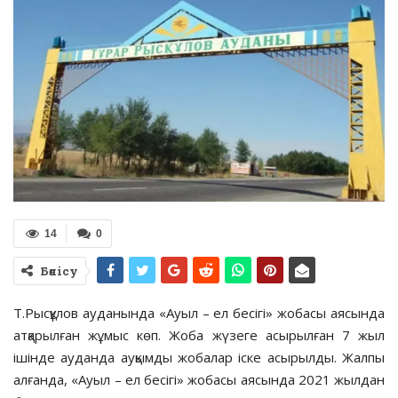
14
0
Бөлісу
Т.Рысқұлов ауданында «Ауыл – ел бесігі» жобасы аясында
атқарылған жұмыс көп. Жоба жүзеге асырылған 7 жыл
ішінде ауданда ауқымды жобалар іске асырылды. Жалпы
алғанда, «Ауыл – ел бесігі» жобасы аясында 2021 жылдан