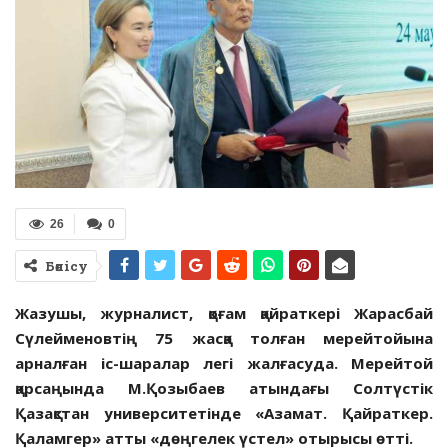
26
0
Бөлісу
Жазушы, журналист, қоғам қайраткері Жарасбай
Сүлейменовтің 75 жасқа толған мерейтойына
арналған іс-шаралар легі жалғасуда. Мерейтой
қарсаңында М.Қозыбаев атындағы Солтүстік
Қазақстан университетінде «Азамат. Қайраткер.
Қаламгер» атты «дөңгелек үстел» отырысы өтті.