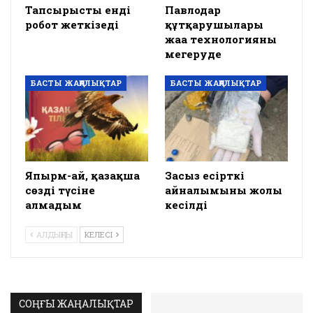
Тапсырысты енді
Павлодар
робот жеткізеді
құтқарушылары
жаңа технологияны
меңгеруде
БАСТЫ ЖАҢАЛЫҚТАР
БАСТЫ ЖАҢАЛЫҚТАР
Япырм-ай, қазақша
Заңсыз есірткі
сөзді түсіне
айналымының жолы
алмадым
кесілді
АЛДЫҢҒЫ
КЕЛЕСІ
СОҢҒЫ ЖАҢАЛЫҚТАР