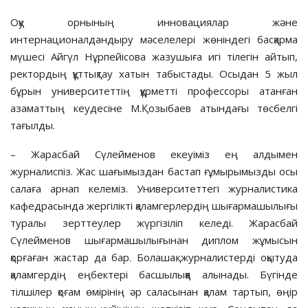
Оқу орнының инновациялар және
интернационалдандыру мәселелері жөніндегі басқарма
мүшесі Айгүл Нұрпейісова жазушыға игі тілегін айтып,
ректордың құттықтау хатын табыстады. Осыдан 5 жыл
бұрын университеттің құрметті профессоры атанған
азаматтың кеудесіне М.Қозыбаев атындағы төсбелгі
тағылды.
– Жарасбай Сүлейменов екеуіміз ең алдымен
журналиспіз. Жас шағымыздан бастап ғұмырымызды осы
салаға арнап келеміз. Университеттегі журналистика
кафедрасында жергілікті қаламгерлердің шығармашылығы
туралы зерттеулер жүргізіліп келеді. Жарасбай
Сүлейменов шығармашылығынан диплом жұмысын
қорғаған жастар да бар. Болашақ журналистерді оқытуда
қаламгердің еңбектері басшылыққа алынады. Бүгінде
тілшілер қоғам өмірінің әр саласынан қалам тартып, өңір