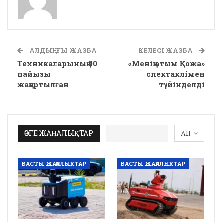
АЛДЫҢҒЫ ЖАЗБА
КЕЛЕСІ ЖАЗБА
Техникаларының 90
«Менің атым Қожа»
пайызы
спектаклімен
жаңартылған
түйінделді
ӨЗГЕ ЖАҢАЛЫҚТАР
All
БАСТЫ ЖАҢАЛЫҚТАР
БАСТЫ ЖАҢАЛЫҚТАР