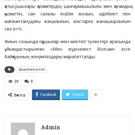
қатысушылары қаламгердің шығармашылығы мен қоғамдық
қызметін, сан салалы еңбек жолын, әдебиет пен
мағжантанудағы жаңалығын, жастарға жанашырлығын
сөз етті.
Жиын соңында оқушылар мен мектеп түлектері арасында
ұйымдастырылған «Мен журналист болсам» эссе
байқауының жеңімпаздары марапатталды.
Дөңгелек үстел
26
0
Facebook
Twitter
Бөлісу
Admin