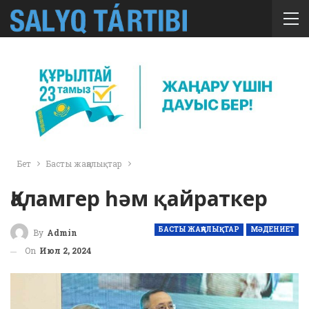
Бет
Басты жаңалықтар
Қаламгер һәм қайраткер
БАСТЫ ЖАҢАЛЫҚТАР
МӘДЕНИЕТ
By
Admin
On
Июл 2, 2024