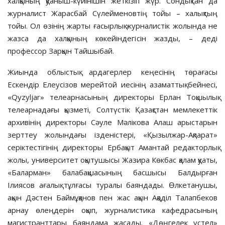
халқының қуаныш-күйінішін жеткізіп жүр. Сондықтан да
журналист Жарасбай Сүлейменовтің тойы – халықтың
тойы. Ол өзінің жарты ғасырлық журналистік жолында не
жазса да халқының көкейіндегісін жазды, – деді
профессор Зарқын Тайшыбай.
Жиында облыстық ардагерлер кеңесінің төрағасы
Ескендір Елеусізов мерейтой иесінің азаматтық бейнесі,
«Qyzyljar» телеарнасының директоры Ерлан Тоқшылық
телеарнадағы қызметі, Солтүстік Қазақстан мемлекеттік
архивінің директоры Сәуле Мәлікова Алаш арыстарын
зерттеу жолындағы ізденістері, «Қызылжар-Ақпарат»
серіктестігінің директоры Ербақыт Амантай редакторлық
жолы, университет оқытушысы Жазира Көкбас қалам қуаты,
«Баларман» балабақшасының басшысы Балдырған
Ілиясов ағалық тұлғасы туралы баяндады. Өлкетанушы,
ақын Дәстен Баймұқанов пен жас ақын Ақәділ Талапбеков
арнау өлеңдерін оқып, журналистика кафедрасының
магистранттары баяндама жасады. «Дөңгелек үстел»