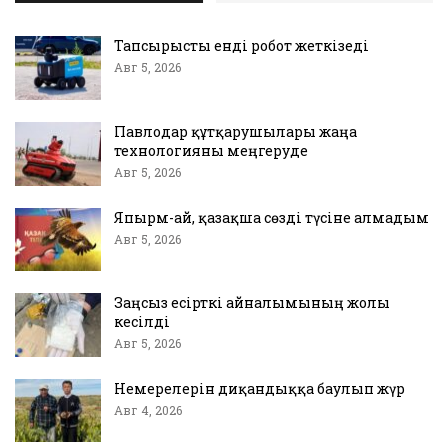
Тапсырысты енді робот жеткізеді
Авг 5, 2026
Павлодар құтқарушылары жаңа
технологияны меңгеруде
Авг 5, 2026
Япырм-ай, қазақша сөзді түсіне алмадым
Авг 5, 2026
Заңсыз есірткі айналымының жолы
кесілді
Авг 5, 2026
Немерелерін диқандыққа баулып жүр
Авг 4, 2026