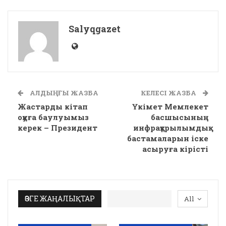
Salyqgazet
АЛДЫҢҒЫ ЖАЗБА
КЕЛЕСІ ЖАЗБА
Жастарды кітап
Үкімет Мемлекет
оқуға баулуымыз
басшысының
керек – Президент
инфрақұрылымдық
бастамаларын іске
асыруға кірісті
ӨЗГЕ ЖАҢАЛЫҚТАР
All