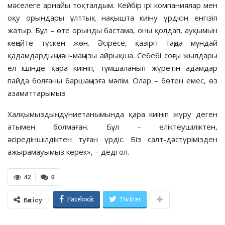
мәселеге арнайы тоқталдым. Кейбір ірі компаниялар мен
оқу орындары ұлттық нақышта киіну үрдісін енгізіп
жатыр. Бұл – өте орынды бастама, оны қолдап, ауқымын
кеңейте түскен жөн. Әсіресе, қазіргі таңда мұндай
қадамдардың мән-маңызы айрықша. Себебі соңғы жылдары
ел ішінде қара киініп, тұмшаланып жүретін адамдар
пайда болғаны баршаңызға мәлім. Олар – бөтен емес, өз
азаматтарымыз.
Халқымыздың дүниетанымында қара киініп жүру деген
атымен болмаған. Бұл – еліктеушіліктен,
әсіредіншілдіктен туған үрдіс. Біз салт-дәстүрімізден
ажырамауымыз керек», – деді ол.
42
0
Facebook
Twitter
Бөлісу