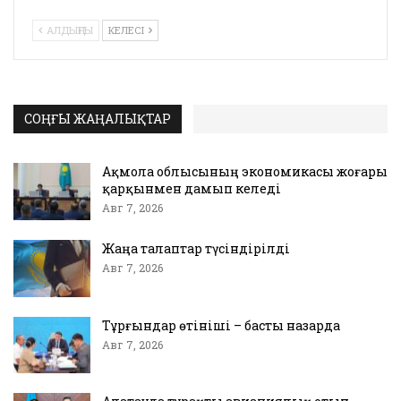
АЛДЫҢҒЫ
КЕЛЕСІ
СОҢҒЫ ЖАҢАЛЫҚТАР
Ақмола облысының экономикасы жоғары
қарқынмен дамып келеді
Авг 7, 2026
Жаңа талаптар түсіндірілді
Авг 7, 2026
Тұрғындар өтініші – басты назарда
Авг 7, 2026