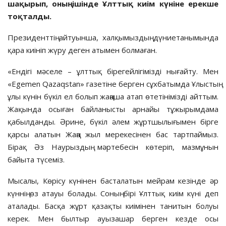
шақырып, оның ішінде Ұлттық киім күніне ерекше
тоқталды.
Президенттің айтуынша, халқымыздың дүниетанымында
қара киініп жүру деген атымен болмаған.
«Ендігі мәселе – ұлттық бірегейлігімізді нығайту. Мен
«Egemen Qazaqstan» газетіне берген сұхбатымда Ұлыстың
ұлы күнін бүкіл ел болып жаңаша атап өтетінімізді айттым.
Жақында осыған байланысты арнайы тұжырымдама
қабылданды. Әрине, бүкіл әлем жұртшылығымен бірге
қарсы алатын Жаңа жыл мерекесінен бас тартпаймыз.
Бірақ Әз Наурыздың мәртебесін көтеріп, мазмұнын
байыта түсеміз.
Мысалы, Көрісу күнінен басталатын мейрам кезінде әр
күннің өз атауы болады. Соның бірі Ұлттық киім күні деп
аталады. Басқа жұрт қазақты киімінен танитын болуы
керек. Мен былтыр ауызашар берген кезде осы