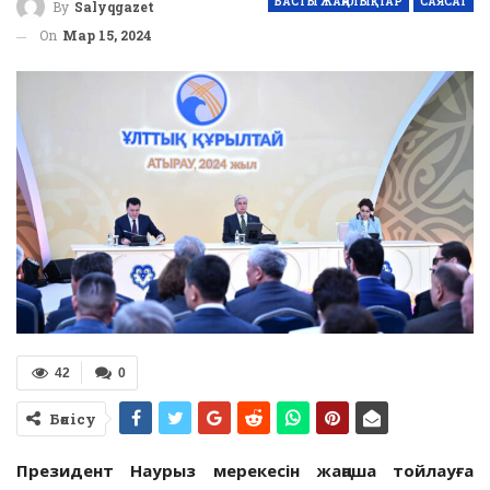
БАСТЫ ЖАҢАЛЫҚТАР
САЯСАТ
By
Salyqgazet
On
Мар 15, 2024
42
0
Бөлісу
Президент Наурыз мерекесін жаңаша тойлауға