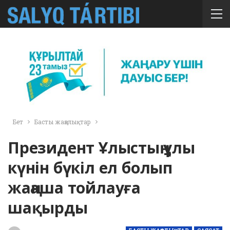
Бет
Басты жаңалықтар
Президент Ұлыстың ұлы
күнін бүкіл ел болып
жаңаша тойлауға
шақырды