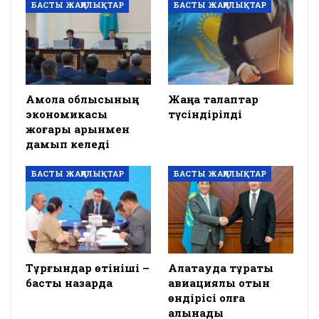
БАСТЫ ЖАҢАЛЫҚТАР
БАСТЫ ЖАҢАЛЫҚТАР
Ақмола облысының
Жаңа талаптар
экономикасы
түсіндірілді
жоғары қарқынмен
дамып келеді
БАСТЫ ЖАҢАЛЫҚТАР
БАСТЫ ЖАҢАЛЫҚТАР
Тұрғындар өтініші –
Алатауда тұрақты
басты назарда
авиациялық отын
өндірісі қолға
алынады