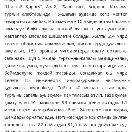
“Шалғай Қарасу”, Арай, “Барысхан”, Асқаров, Казарма
тұрғын алабтарында, 15-шағын ауданда сегіз мектеп
ғимараты салынбақ. Нәтижесінде 10 мыңнан астам баланың
заманауи білім алуына жағдай жасалып, үш ауысымды
мектептер мәселесі шешілетін болады. Жалпы 2,4 млрд
теңгеге облыстық онкологиялық диспансердің құрылысы
аяқталып, 150 орынды мүгедектерді оңалту орталығы
салынады. Бұл 5 мыңдай тұрғынның сапалы медициналық
қызмет алуына, мүмкіндігі шектеулі азаматтардың қоғамға
бейімделуіне жағдай жасайды. Сондай-ақ 6,2 млрд
теңгеге 15 инженерлік инфрақұрылым нысанының
құрылысы жүргізіледі. Сөйтіп 40 мыңнан астам қала
тұрғыны сапалы ауызсумен қамтамасыз етіліп, таза сумен
қамту үлесі 91 пайыздан 99 пайызға дейін артады. 1,1
млрд теңгеге электр бағанасы бар 124 көшеге түнгі жарық
шамдары орнатылады. Нәтижесінде жарықтандырылған
көшелер саны 22 пайыздан 31,5 пайызға дейін жетеді.
25 мыңға жуық тұрғынның өмір сүру сапасы артып, қылмыс