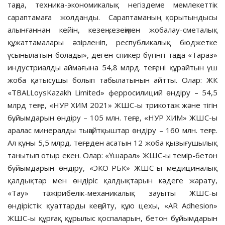
таңда, техника-экономикалық негіздеме мемлекеттік
сараптамаға жолданды. Сараптаманың қорытындысы
алынғаннан кейін, кезең-кезеңімен жобалау-сметалық
құжаттамалары әзірленіп, республикалық бюджетке
ұсынылатын болады», деген спикер бүгінгі таңда «Тараз»
индустриалды аймағына 54,8 млрд. теңгені құрайтын үш
жоба қатысушы болып табылатынын айтты. Олар: ЖК
«TBALLoysKazakh Limited» ферросилиций өндіру – 54,5
млрд теңге, «НУР ХИМ 2021» ЖШС-ы трикотаж және тігін
бұйымдарын өндіру – 105 млн. теңге, «НУР ХИМ» ЖШС-ы
аралас минералды тыңайтқыштар өндіру – 160 млн. теңге.
Ал құны 5,5 млрд. теңгеден асатын 12 жоба қызығушылық
танытып отыр екен. Олар: «Үшарал» ЖШС-ы темір-бетон
бұйымдарын өндіру, «ЭКО-РБК» ЖШС-ы медициналық
қалдықтар мен өндіріс қалдықтарын кәдеге жарату,
«Тау» тәжірибелік-механикалық зауыты ЖШС-ы
өндірістік қуаттарды кеңейту, құю цехы, «AR Adhesion»
ЖШС-ы құрғақ құрылыс қоспаларын, бетон бұйымдарын