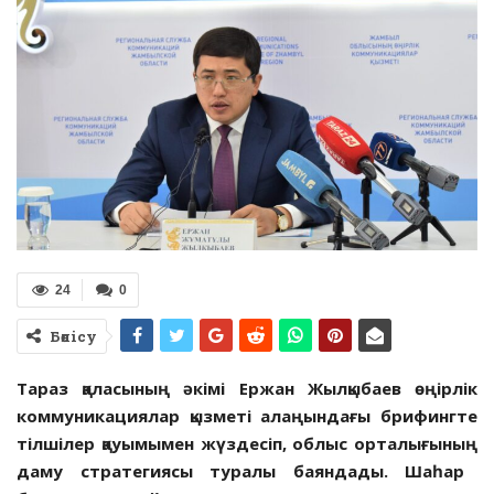
24
0
Бөлісу
Тараз қаласының әкімі Ержан Жылқыбаев өңірлік
коммуникациялар қызметі алаңындағы брифингте
тілшілер қауымымен жүздесіп, облыс орталығының
даму стратегиясы туралы баяндады. Шаһар