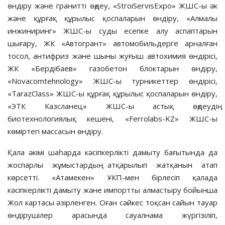
өндіру және гранитті өңдеу, «StroiServisExpo» ЖШС-ы әк
және құрғақ құрылыс қоспаларын өндіру, «Алмалы
инжиниринг» ЖШС-ы суды есепке алу аспаптарын
шығару, ЖК «Автогрант» автомобильдерге арналған
тосол, антифриз және шыны жуғыш автохимия өндірісі,
ЖК «Бердібаев» газобетон блоктарын өндіру,
«Novacomtehnology» ЖШС-ы турникеттер өндірісі,
«TarazClass» ЖШС-ы құрғақ құрылыс қоспаларын өндіру,
«ЭТК Казсланец» ЖШС-ы астық өңдеудің
биотехнологиялық кешені, «Ferrolabs-KZ» ЖШС-ы
көміртегі массасын өндіру.
Қала әкімі шаһарда кәсіпкерлікті дамыту бағытында да
жоспарлы жұмыстардың атқарылып жатқанын атап
көрсетті. «Атамекен» ҰКП-мен бірлесіп қалада
кәсіпкерлікті дамыту және импортты алмастыру бойынша
Жол картасы әзірленген. Оған сәйкес тоқсан сайын тауар
өндірушілер арасында сауалнама жүргізіліп,