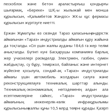
пескоблок және бетон араластырғыш қондырғы
шығармақ, «Береке» ШҚ-ы жылыжай мен монша
құрылысын, «Қалымбетов Жандос» ЖК-ы құс фермасы
құрылысын жүргізуге ниетті.
Ержан Жұматұлы өз сөзінде Тараз қаласының өндірістік
аймағынан «Тараз» индустриалды аймағын құру жайына
да тоқталды. «Ол үшін жалпы ауданы 184,6 га жер телімі
анықталды. Бүгінгі күні Басқарушы компанияға барлық
жер учаскелері рәсімделді. Электрмен, газбен, сумен
жабдықтау, су бұру, теміржол, байланыс және интернет
жүйесіне қосылуға, сондай-ақ «Тараз» индустриалды
аймағы үшін автомобиль жолдарын салуға және
реконструкциялауға техникалық шарттар алынды.
Техникалық-экономикалық негіздеменің алдын ала
есептемелеріне сәйкес, «Тараз» индустриалды
аймағының инженерлік-көлік инфрақұрылымы
құрылысының жалпы құны 10,5 млрд теңгені құрады. Қазіргі