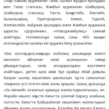
Олар: Байзақ ауданынан Талас, Қызыл жұлдыз ауылдары
мен Талас стансасы, Жамбыл ауданынан Шайқорық,
Шайқорық стансасы, Танта, Қоңыртөбе, Бектөбе,
Қызылшарық, Пригородное, Кемел, Түрксіб,
Жалпақтөбе, Ақбұлым ауылдары және Жамбыл ауданына
қарасты «Дорожник», «Новоджамбулец» саяжай
алабтары. Нәтижесінде халық саны 465 мыңнан
асатындықтан қаланы екі ауданға бөлу ұсынылған.
«Бас жоспардың маңызды жобалық шешімдері өзекті
мәселеге айналған көлік қозғалысын тиімді
ұйымдастырып, көлік жолдарындағы жүктемені
азайтады», деген қала әкімі бұл орайда Абай даңғылы
Балуан шолақ көшесімен қиылысқан тұста салынатын
теміржол үсті өтетін көлік жолы арқылы халық арасында
«За линией» аталатын аумаққа жалғастырылатынын, әл-
Фараби көшесі оңтүстік бағытта Шалғай Қарасу алабына,
солтүстік бағытта Қойшыбеков көшесімен жалғастырып
айналма жолға қосылатынын, Қазыбек би көшесі Қарасу