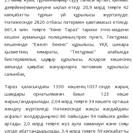
деңгейінің төмендеуіне ықпал етеді. 20,9 млрд теңгеге 42
көпқабатты тұрғын үй құрылысы жүргізілуде.
Нәтижесінде 2820 отбасы пәтермен қамтамасыз етіледі.
661,4 млн. теңгеге “Көне Тараз” тарихи этно-мәдени
кешені аумағында полицияның тірек пункті, Тектұрмас
кешенінде “Ежелгі бекініс” құрылысы, ҰҚҚ шекара
қызметінің ғимараты, “Тектұрмас” алабында
биотермиялық шұңқыр құрылысы, Асқаров көшесінің
аяғында қаңғыбас жануарларға питомник құрылысы
салынбақ.
Тараз қаласындағы 1330 көшенің 1037-сінде жарық
шамдары орнатылмаған. Биыл 123 көше
жарықтандырылады. 2,04 млрд теңгеге 34 көшеге орташа
жөндеу жүргізіледі. Нәтижесінде жақсы жағдайдағы
асфальт жолдардың үлесі 86 пайыздан 94 пайызға дейін
артады. 2,0 млрд теңгеге жүз аула заманауи және соңғы
үлгіде абаттандырылады. 3,4 млрд теңгеге 59 көпқабатты