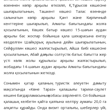
өзенінен көпір арқылы өткізіліп, Қ.Тұрысов көшесіне
шығарылатынын, Ташкент көшесі Талас өзенінде
салынатын көпір арқылы Қант және Кирпичный
кенттеріне шығарылып, Алматы бағытындағы жолға
қосылатынын, Көшек батыр көшесі 15-шағын аудан
арқылы бас жоспар бойынша қала шекарасына енгізу
көзделген Шайқорық ауылына дейін шығарылатынын,
Сейфуллин көшесі жалғастырылып, Айша бибі көшесіне
қосылатынын, Абай даңғылы солтүстік-батыс бағытта жер
үсті көлік жолы құрылысы арқылы жалғастырылып,
жобадағы 14-шағын аудан арқылы Алматы бағытындағы
жолға қосылатынын жеткізді.
Сонымен қатар қаланың туристік әлеуетін дамыту
мақсатында «Көне Тараз» қалашығы тарихи-сәулет
кешені бағдарламасының жобасы әзірленіпті. Ол бойынша
қалашық келбетін қайта қалпына келтіру аумағы 20,0 га
алқапты құрайды. Онда визит орталығы, шеберлер үйі,