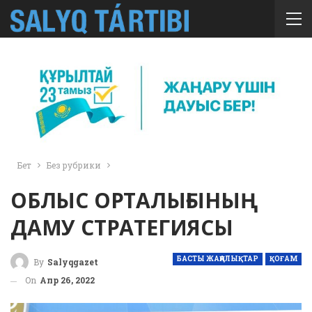
Бет
Без рубрики
ОБЛЫС ОРТАЛЫҒЫНЫҢ
ДАМУ СТРАТЕГИЯСЫ
БАСТЫ ЖАҢАЛЫҚТАР
ҚОҒАМ
By
Salyqgazet
On
Апр 26, 2022