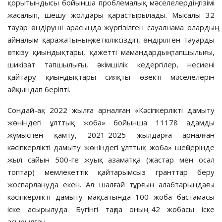
қорытындысы бойынша проблемалық мәселелердің тізімі
жасалып, шешу жолдары қарастырылады. Мысалы 32
тауар өндіруші арасында жүргізілген сауалнама олардың
айналым қаражатының жеткіліксіздігі, өндірілген тауарды
өткізу қиындықтары, қажетті мамандардың тапшылығы,
шикізат тапшылығы, әкімшілік кедергілер, несиені
қайтару қиындықтары сияқты өзекті мәселелерін
айқындап беріпті.
Сондай-ақ 2022 жылға арналған «Кәсіпкерлікті дамыту
жөніндегі ұлттық жоба» бойынша 11178 адамды
жұмыспен қамту, 2021-2025 жылдарға арналған
кәсіпкерлікті дамыту жөніндегі ұлттық жоба» шеңберінде
жыл сайын 500-ге жуық азаматқа (жастар мен осал
топтар) мемлекеттік қайтарымсыз гранттар беру
жоспарлануда екен. Ал шалғай тұрғын алабтарындағы
кәсіпкерлікті дамыту мақсатында 100 жоба бастамасы
іске асырылуда. Бүгінгі таңда оның 42 жобасы іске
асырылған.