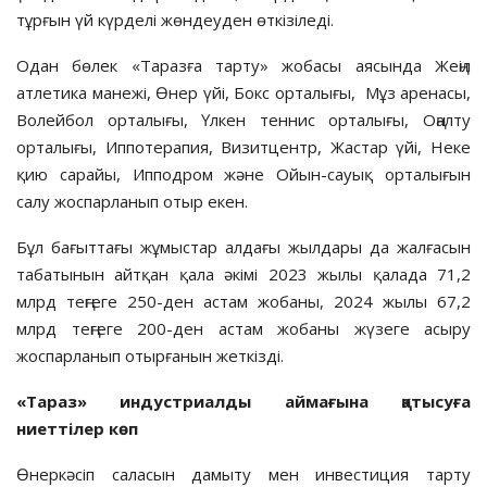
тұрғын үй күрделі жөндеуден өткізіледі.
Одан бөлек «Таразға тарту» жобасы аясында Жеңіл
атлетика манежі, Өнер үйі, Бокс орталығы, Мұз аренасы,
Волейбол орталығы, Үлкен теннис орталығы, Оңалту
орталығы, Иппотерапия, Визитцентр, Жастар үйі, Неке
қию сарайы, Ипподром және Ойын-сауық орталығын
салу жоспарланып отыр екен.
Бұл бағыттағы жұмыстар алдағы жылдары да жалғасын
табатынын айтқан қала әкімі 2023 жылы қалада 71,2
млрд теңгеге 250-ден астам жобаны, 2024 жылы 67,2
млрд теңгеге 200-ден астам жобаны жүзеге асыру
жоспарланып отырғанын жеткізді.
«Тараз» индустриалды аймағына қатысуға
ниеттілер көп
Өнеркәсіп саласын дамыту мен инвестиция тарту