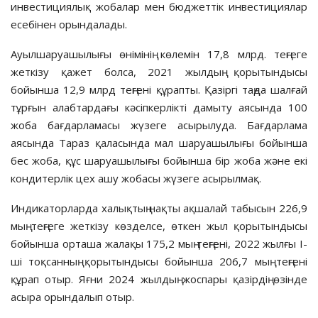
инвестициялық жобалар мен бюджеттік инвестициялар
есебінен орындалады.
Ауылшаруашылығы өнімінің көлемін 17,8 млрд. теңгеге
жеткізу қажет болса, 2021 жылдың қорытындысы
бойынша 12,9 млрд теңгені құрапты. Қазіргі таңда шалғай
тұрғын алабтардағы кәсіпкерлікті дамыту аясында 100
жоба бағдарламасы жүзеге асырылуда. Бағдарлама
аясында Тараз қаласында мал шаруашылығы бойынша
бес жоба, құс шаруашылығы бойынша бір жоба және екі
кондитерлік цех ашу жобасы жүзеге асырылмақ.
Индикаторларда халықтың нақты ақшалай табысын 226,9
мың теңгеге жеткізу көзделсе, өткен жыл қорытындысы
бойынша орташа жалақы 175,2 мың теңгені, 2022 жылғы І-
ші тоқсанның қорытындысы бойынша 206,7 мың теңгені
құрап отыр. Яғни 2024 жылдың жоспары қазірдің өзінде
асыра орындалып отыр.