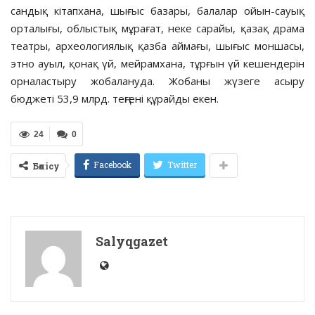
сандық кітапхана, шығыс базары, балалар ойын-сауық
орталығы, облыстық мұрағат, неке сарайы, қазақ драма
театры, археологиялық қазба аймағы, шығыс моншасы,
этно ауыл, қонақ үй, мейрамхана, тұрғын үй кешендерін
орналастыру жобалануда. Жобаны жүзеге асыру
бюджеті 53,9 млрд. теңгені құрайды екен.
24
0
Facebook
Twitter
Бөлісу
Salyqgazet