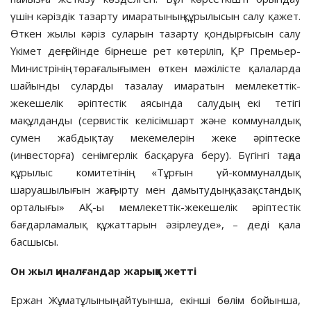
үшін кәріздік тазарту имаратының құрылысын салу қажет.
Өткен жылы кәріз суларын тазарту қондырғысын салу
Үкімет деңгейінде бірнеше рет көтеріліп, ҚР Премьер-
Министрінің төрағалығымен өткен мәжілісте қалаларда
шайынды суларды тазалау имаратын мемлекеттік-
жекешелік әріптестік аясында салудың екі тетігі
мақұлданды (сервистік келісімшарт және коммуналдық
сумен жабдықтау мекемелерін жеке әріптеске
(инвесторға) сенімгерлік басқаруға беру). Бүгінгі таңда
құрылыс комитетінің «Тұрғын үй-коммуналдық
шаруашылығын жаңғырту мен дамытудың қазақстандық
орталығы» АҚ-ы мемлекеттік-жекешелік әріптестік
бағдарламалық құжаттарын әзірлеуде», – деді қала
басшысы.
Он жыл қиналғандар жарыққа жетті
Ержан Жұматұлының айтуынша, екінші бөлім бойынша,