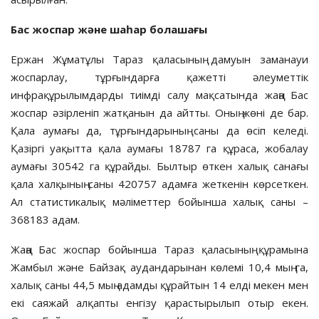
Бас жоспар және шаһар болашағы
Ержан Жұматұлы Тараз қаласының дамуын заманауи
жоспарлау, тұрғындарға қажетті әлеуметтік
инфрақұрылымдарды тиімді салу мақсатында жаңа Бас
жоспар әзірленіп жатқанын да айтты. Оның жөні де бар.
Қала аумағы да, тұрғындарының саны да өсіп келеді.
Қазіргі уақытта қала аумағы 18787 га құраса, жобалау
аумағы 30542 га құрайды. Былтыр өткен халық санағы
қала халқының саны 420757 адамға жеткенін көрсеткен.
Ал статистикалық мәліметтер бойынша халық саны –
368183 адам.
Жаңа Бас жоспар бойынша Тараз қаласының құрамына
Жамбыл және Байзақ аудандарынан көлемі 10,4 мың га,
халық саны 44,5 мың адамды құрайтын 14 елді мекен мен
екі саяжай алқапты енгізу қарастырылып отыр екен.