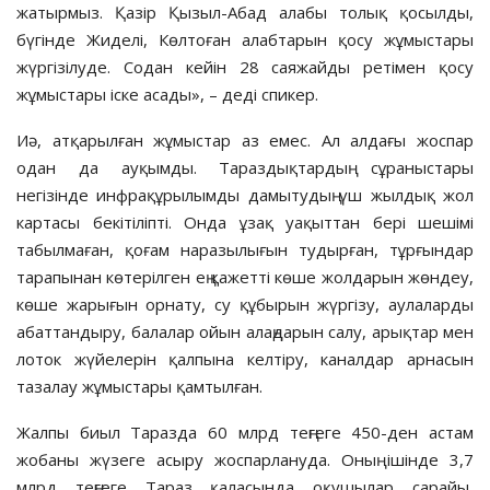
жатырмыз. Қазір Қызыл-Абад алабы толық қосылды,
бүгінде Жиделі, Көлтоған алабтарын қосу жұмыстары
жүргізілуде. Содан кейін 28 саяжайды ретімен қосу
жұмыстары іске асады», – деді спикер.
Иә, атқарылған жұмыстар аз емес. Ал алдағы жоспар
одан да ауқымды. Тараздықтардың сұраныстары
негізінде инфрақұрылымды дамытудың үш жылдық жол
картасы бекітіліпті. Онда ұзақ уақыттан бері шешімі
табылмаған, қоғам наразылығын тудырған, тұрғындар
тарапынан көтерілген ең қажетті көше жолдарын жөндеу,
көше жарығын орнату, су құбырын жүргізу, аулаларды
абаттандыру, балалар ойын алаңдарын салу, арықтар мен
лоток жүйелерін қалпына келтіру, каналдар арнасын
тазалау жұмыстары қамтылған.
Жалпы биыл Таразда 60 млрд теңгеге 450-ден астам
жобаны жүзеге асыру жоспарлануда. Оның ішінде 3,7
млрд теңгеге Тараз қаласында оқушылар сарайы,