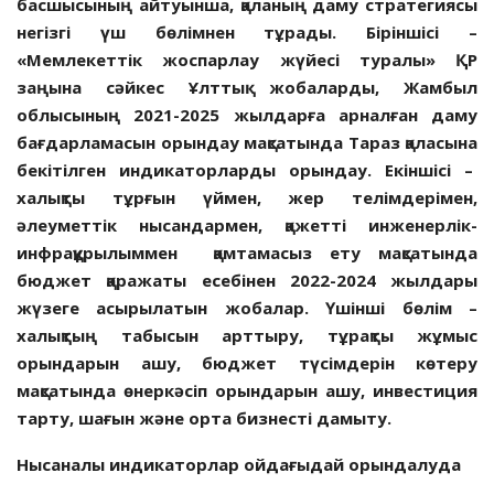
басшысының айтуынша, қаланың даму стратегиясы
негізгі үш бөлімнен тұрады. Біріншісі
–
«Мемлекеттік жоспарлау жүйесі туралы» ҚР
заңына сәйкес Ұлттық жобаларды, Жамбыл
облысының 2021-2025 жылдарға арналған даму
бағдарламасын орындау мақсатында Тараз қаласына
бекітілген индикаторларды орындау. Екіншісі
–
х
алықты тұрғын үймен, жер телімдерімен,
әлеуметтік нысандармен, қажетті инженерлік-
инфрақұрылыммен қамтамасыз ету мақсатында
бюджет қаражаты есебінен 2022-2024 жылдары
жүзеге асырылатын жобалар. Үшінші бөлім
–
х
алықтың табысын арттыру, тұрақты жұмыс
орындарын ашу, бюджет түсімдерін көтеру
мақсатында өнеркәсіп орындарын ашу, инвестиция
тарту, шағын және орта бизнесті дамыту.
Нысаналы индикаторлар ойдағыдай орындалуда