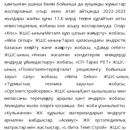
қамтылған үшінші бөлім бойынша да ауқымды жұмыстар
жоспарланып отыр екен. Атап айтқанда 2022-2023
жылдары жалпы құны 17,6 млрд теңгені құрайтын алты
инвестициялық жобаны іске асыру жоспарлануда. Олар:
«Kisc» ЖШС-ының «Металл құю цехын жаңғырту» жобасы,
«Alina Group» ЖШС-ының «Тараз қаласындағы өндірістік
базасын кеңейту және жаңарту» жобасы, «Дәмді себет»
ЖШС-ының «Ұннан жасалған кондитерлік өнімдерді
өндіруді ұйымдастыру» жобасы, «СП-Тараз PET» ЖШС-
ының «Полиэтилентерефталат рециклингу бойынша
зауыт салу» жобасы, «Alima Delux» ЖШС-ының
«Тұрмыстық техника зауыты» жобасы,
«Оргэлитстройсервис» ЖШС-ының «Қант қызылшасы мен
мелассаны терең өңдеу арқылы қант өндірісі» жобасы.
Ағымдағы жылы оларға қосымша бес жоба ұсынылыпты.
«Кульжанов» ЖК құрылыс материалдарын өндіруге
арналған жабдықтар, «Асимус» ЖК ортопедиялық
матрастар мен жастықтар, «L-Вита Темп Строй» ЖШС-ы