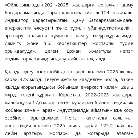
«Облысымыздың 2021-2025 жылдарға арналған даму
бағдарламасында Тараз қаласына тиесілі 124 нысаналы
индикатор қарастырылған. Даму бағдарламасындағы
өнеркәсіптік әлеуетті және тұрғын үйдің қолжетімділігін
арттыру, халықты жұмыспен қамту, инфрақұрылымды
дамыту және т.б. көрсеткіштер жоспарлы түрде
орындалуда», деген Ержан Жұматұлы негізгі
индикаторлардың орындалу жайына тоқталды.
Қалада өңдеу өнеркәсібіндегі өндіріс көлемін 2025 жылға
қарай 378 млрд. теңгеге жеткізу көзделген болса, өткен
жылдың қорытындысы бойынша өнеркәсіп көлемі 289,2
млрд. теңгені құраған. Көрсеткіш 2022-2023 жылдары
жалпы құны 17,6 млрд. теңгені құрайтын 6 инвестициялық
жобаны және «Тараз» индустриалды аймағын» іске қосу
есебінен орындалмақ. Негізгі капиталға салынған
инвестиция көлемін 2025 жылға қарай 125,2 пайызға
дейін арттыру жоспары да жоғарыда аталған