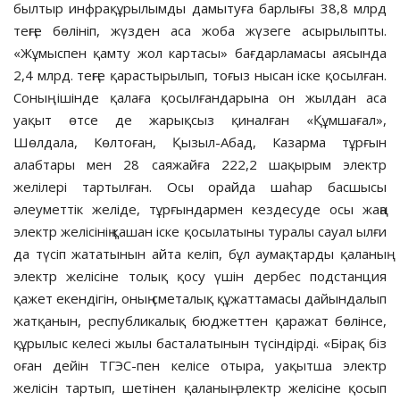
былтыр инфрақұрылымды дамытуға барлығы 38,8 млрд
теңге бөлініп, жүзден аса жоба жүзеге асырылыпты.
«Жұмыспен қамту жол картасы» бағдарламасы аясында
2,4 млрд. теңге қарастырылып, тоғыз нысан іске қосылған.
Соның ішінде қалаға қосылғандарына он жылдан аса
уақыт өтсе де жарықсыз қиналған «Құмшағал»,
Шөлдала, Көлтоған, Қызыл-Абад, Казарма тұрғын
алабтары мен 28 саяжайға 222,2 шақырым электр
желілері тартылған. Осы орайда шаһар басшысы
әлеуметтік желіде, тұрғындармен кездесуде осы жаңа
электр желісінің қашан іске қосылатыны туралы сауал ылғи
да түсіп жататынын айта келіп, бұл аумақтарды қаланың
электр желісіне толық қосу үшін дербес подстанция
қажет екендігін, оның сметалық құжаттамасы дайындалып
жатқанын, республикалық бюджеттен қаражат бөлінсе,
құрылыс келесі жылы басталатынын түсіндірді. «Бірақ біз
оған дейін ТГЭС-пен келісе отыра, уақытша электр
желісін тартып, шетінен қаланың электр желісіне қосып