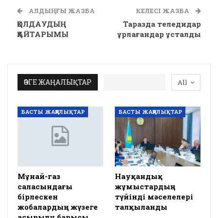
АЛДЫҢҒЫ ЖАЗБА
КЕЛЕСІ ЖАЗБА
ҚОЛДАУДЫҢ
Таразда теледидар
ҚАЙТАРЫМЫ
ұрлағандар ұсталды
ӨЗГЕ ЖАҢАЛЫҚТАР
All
БАСТЫ ЖАҢАЛЫҚТАР
БАСТЫ ЖАҢАЛЫҚТАР
Мұнай-газ
Науқандық
саласындағы
жұмыстардың
бірлескен
түйінді мәселелері
жобалардың жүзеге
талқыланды
асырылу барысы