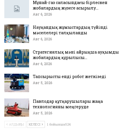
Мұнай-газ саласындағы бірлескен
жобалардың жүзеге асырылу…
Авг 6, 2026
Науқандық жұмыстардың түйінді
мәселелері талқыланды
Авг 6, 2026
Стратегиялық мәні айрықша ауқымды
жобалардың құрылысы…
Авг 6, 2026
Тапсырысты енді робот жеткізеді
Авг 5, 2026
Павлодар құтқарушылары жаңа
технологияны меңгеруде
Авг 5, 2026
АЛДЫҢҒЫ
КЕЛЕСІ
1 бойынша524