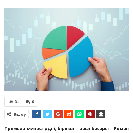
31
0
Бөлісу
Премьер-министрдің бірінші орын­басары Роман