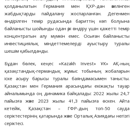
қолданылатын Германия мен ҚХР-дан әкелінген
жабдықтарды пайдалану жоспарланған. Дегенмен
өндірілген темір рудасында бариттің көп болуына
байланысты шойынды одан әрі өндіру үшін қажетті темір
концентратын алу мүмкін емес. Осыған байланысты
инвестициялық міндеттемелерді ауыс­тыру туралы
шешім қабылданды.
Бұдан бөлек, кеңес «Kazakh Invest» ҰК» АҚ-ның
қазақстандық-германдық жұмыс тобының жобаларын
іске асыру барысы туралы баяндамасымен танысты.
Қазақстан мен Германия арасын­дағы екіжақты тауар
айналымында оң динамика байқалады: 2022 жылы 24,7
пайызға және 2023 жылы 41,3 пайызға өскен. Айта
кетейік, Қазақстан – ГФР-дың топ-50 сауда
серіктестерінің қатарында және Орталық Азиядағы негізгі
серіктесі.