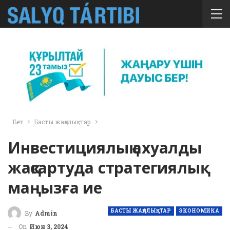
Бет
Басты жаңалықтар
Инвестициялық ахуалды
жақсартуда стратегиялық
маңызға ие
БАСТЫ ЖАҢАЛЫҚТАР
ЭКОНОМИКА
By
Admin
On
Июн 3, 2024