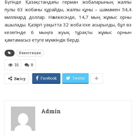
Бүгінде Қазақстандағы герман жобаларының жалпы
пулы 63 жобаны құрайды, жалпы құны – шамамен 54,4
миллиард доллар. Нәтижесінде, 14,7 мың жұмыс орны
ашылады. Қазіргі уақытта 32 жоба іске асырылды, бұл өз
кезегінде 6 мыңға жуық тұрақты жұмыс орнын
қамтамасыз етуге мүмкіндік берді.
Инвестиция
31
0
Facebook
Twitter
Бөлісу
Admin