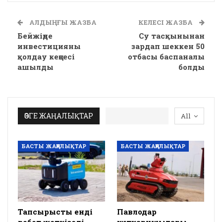
АЛДЫҢҒЫ ЖАЗБА
КЕЛЕСІ ЖАЗБА
Бейжіңде
Су тасқынынан
инвестицияны
зардап шеккен 50
қолдау кеңсесі
отбасы баспаналы
ашылды
болды
ӨЗГЕ ЖАҢАЛЫҚТАР
All
БАСТЫ ЖАҢАЛЫҚТАР
БАСТЫ ЖАҢАЛЫҚТАР
Тапсырысты енді
Павлодар