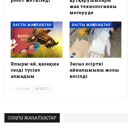
робот жеткізеді
құтқарушылары
жаңа технологияны
меңгеруде
БАСТЫ ЖАҢАЛЫҚТАР
БАСТЫ ЖАҢАЛЫҚТАР
Япырм-ай, қазақша
Заңсыз есірткі
сөзді түсіне
айналымының жолы
алмадым
кесілді
АЛДЫҢҒЫ
КЕЛЕСІ
СОҢҒЫ ЖАҢАЛЫҚТАР