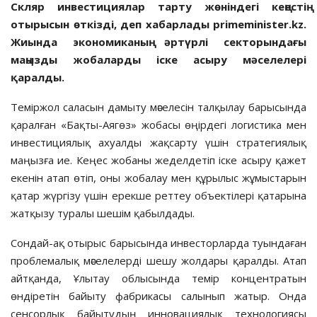
Скляр инвес­ти­­циялар тарту жөніндегі кеңес­тің
отырысын өткізді, деп хабарлады primeminister.kz.
Жиында эко­номиканың әртүрлі сектор­ындағы
маңызды жобаларды іске асыру мәселелері
қаралды.
Теміржол саласын дамыту мәселесін талқы­лау барысында
қаралған «Бақты-Аягөз» жобасы өңірдегі логистика мен
инвестициялық ахуалды жақсарту үшін стратегиялық
маңызға ие. Кеңес жобаны жеделдетіп іске асыру қажет
екенін атап өтіп, оны жобалау мен құрылыс жұмыстарын
қатар жүргізу үшін ерекше реттеу объектілері қатарына
жатқызу туралы шешім қабылдады.
Сондай-ақ отырыс барысында инвесторларда туындаған
проблемалық мәселелерді шешу жолдары қаралды. Атап
айтқанда, Ұлытау облысында темір концентратын
өндіретін байыту фабрикасы салынып жатыр. Онда
сенсорлық байытудың инновациялық технологиясы