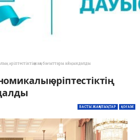
лық әріптестіктің жаңа бағыттары айқындалды
номикалық әріптестіктің
далды
БАСТЫ ЖАҢАЛЫҚТАР
ҚОҒАМ