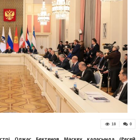
18
0
истрі Олжас Бектенов Мәскеу қаласында (Ресей