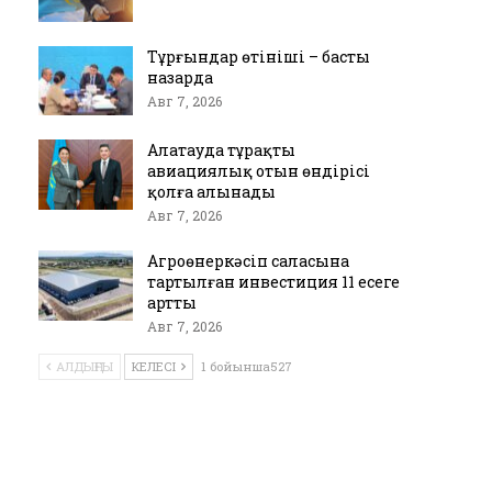
Тұрғындар өтініші – басты
назарда
Авг 7, 2026
Алатауда тұрақты
авиациялық отын өндірісі
қолға алынады
Авг 7, 2026
Агроөнеркәсіп саласына
тартылған инвестиция 11 есеге
артты
Авг 7, 2026
АЛДЫҢҒЫ
КЕЛЕСІ
1 бойынша527