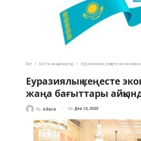
Бет
Басты жаңалықтар
Еуразиялық кеңесте экономика
Еуразиялық кеңесте эко
жаңа бағыттары айқын
On
Дек 15, 2025
By
Admin