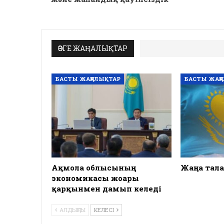
ӨЗГЕ ЖАҢАЛЫҚТАР
БАСТЫ ЖАҢАЛЫҚТАР
БАСТЫ ЖАҢ
Ақмола облысының
Жаңа тала
экономикасы жоғары
қарқынмен дамып келеді
АЛДЫҢҒЫ
КЕЛЕСІ