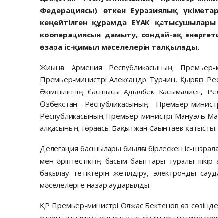
Федерациясы) өткен Еуразиялық үкімета
кеңейтілген құрамда ЕҮАК қатысушылары 
кооперациясын дамыту, сондай-ақ энергет
өзара іс-қимыл мәселелерін талқылады.
Жиынға Армения Республикасының Премьер-
Премьер-министрі Александр Турчин, Қырғыз Ре
Әкімшілігінің басшысы Адылбек Касымалиев, Р
Өзбекстан Республикасының Премьер-минис
Республикасының Премьер-министрі Мануэль Мар
алқасының төрағасы Бақытжан Сағынтаев қатысты.
Делегация басшылары биылғы бірлескен іс-шарала
мен әріптестіктің басым бағыттары туралы пікір
бақылау тетіктерін жетілдіру, электронды са
мәселелерге назар аударылды.
ҚР Премьер-министрі Олжас Бектенов өз сөзінде 
еткен ынтымақтастықтың іс-жүзіндегі нәтижелерін