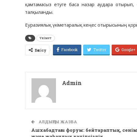
қамтамасыз етуге баса назар аудара отырып, б
талқыланды.
Еуразиялық үкіметаралық кеңес отырысының қор
Үкімет
Facebook
Twitter
Google+
Бөлісу
Admin
АЛДЫҢҒЫ ЖАЗБА
Ашхабадтағы форум: бейтараптық, сені
және жаһандық қауіпсіздік