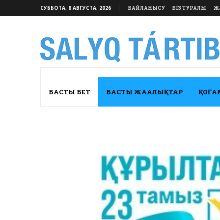
СУББОТА, 8 АВГУСТА, 2026
БАЙЛАНЫСУ
БІЗ ТУРАЛЫ
Ж
БАСТЫ БЕТ
БАСТЫ ЖАҢАЛЫҚТАР
ҚОҒА