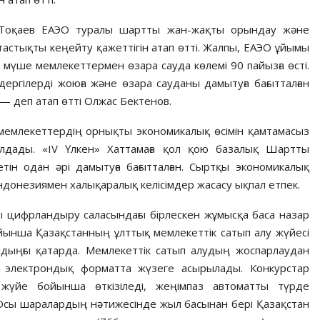
Тоқаев ЕАЭО туралы шартты жан-жақты орындау және
стықты кеңейту қажеттігін атап өтті. Жалпы, ЕАЭО ұйымы
 мүше мемлекеттермен өзара сауда көлемі 90 пайызға өсті.
дергілерді жоюға және өзара сауданы дамытуға бағытталған
— деп атап өтті Олжас Бектенов.
 мемлекеттердің орнықты экономикалық өсімін қамтамасыз
ылдады. «IV Үлкен» Хаттамаға қол қою базалық Шартты
ін одан әрі дамытуға бағытталған. Сыртқы экономикалық
донезиямен халықаралық келісімдер жасасу ықпал етпек.
 цифрландыру саласындағы бірлескен жұмысқа баса назар
йынша Қазақстанның ұлттық мемлекеттік сатып алу жүйесі
лдыңғы қатарда. Мемлекеттік сатып алудың жоспарлаудан
ек электрондық форматта жүзеге асырылады. Конкурстар
 жүйе бойынша өткізіледі, жеңімпаз автоматты түрде
. Осы шаралардың нәтижесінде жыл басынан бері Қазақстан