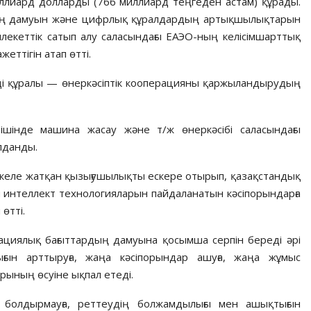
ллиард долларды (766 миллиард теңгеден астам) құрады.
дің дамуын және цифрлық құралдардың артықшылықтарын
млекеттік сатып алу саласындағы ЕАЭО-ның келісімшарттық
ттігін атап өтті.
ді құралы — өнеркәсіптік кооперацияны қаржыландырудың
шінде машина жасау және т/ж өнеркәсібі саласындағы
лданды.
п келе жатқан қызығушылықты ескере отырып, қазақстандық
интеллект технологияларын пайдаланатын кәсіпорындарға
өтті.
вациялық бағыттардың дамуына қосымша серпін береді әрі
ығын арттыруға, жаңа кәсіпорындар ашуға, жаңа жұмыс
рының өсуіне ықпал етеді.
болдырмауға, реттеудің болжамдылығы мен ашықтығын