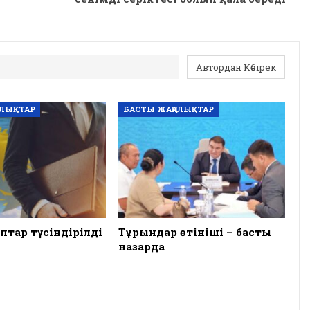
Автордан Көбірек
АЛЫҚТАР
БАСТЫ ЖАҢАЛЫҚТАР
птар түсіндірілді
Тұрғындар өтініші – басты
назарда