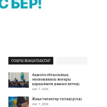
СОҢҒЫ ЖАҢАЛЫҚТАР
Ақмола облысының
экономикасы жоғары
қарқынмен дамып келеді
Авг 7, 2026
Жаңа талаптар түсіндірілді
Авг 7, 2026