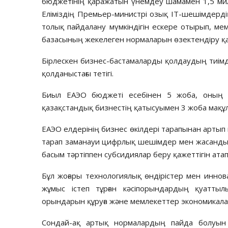
бюджетінің қаражатын үнемдеу шамамен 1,5 ми
Еліміздің Премьер-министрі озық IT-шешімдер
толық пайдалану мүмкіндігін ескере отырып, ме
базасының жекелеген нормаларын өзектендіру қаже
Бірлескен бизнес-бастамаларды қолдаудың тиім
қолданыстағы тетігі.
Биыл ЕАЭО бюджеті есебінен 5 жоба, оның і
қазақстандық бизнестің қатысуымен 3 жоба мақұ
ЕАЭО елдерінің бизнес өкілдері тарапынан арты
тарап заманауи цифрлық шешімдер мен жасанды 
басым тәртіппен субсидиялар беру қажеттігін атап 
Бұл жоғары технологиялық өндірістер мен инно
жұмыс істеп тұрған кәсіпорындардың қуаттыл
орындарын құруға және мемлекеттер экономикала
Сондай-ақ артық нормалардың пайда болуын 