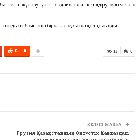
изнесті жүргізу үшін жағдайларды жетілдіру мәселелері
ытындысы бойынша бірқатар құжатқа қол қойылды.
ReddIt
18
0
КЕЛЕСІ ЖАЗБА
м
Грузия Қазақстанның Оңтүстік Кавказдағы
сенімді серіктесі болып қала береді