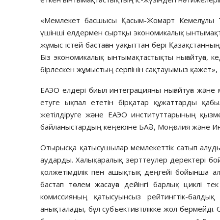
«Мемлекет басшысы Қасым-Жомарт Кемелұлы 
үшінші елдермен сыртқы экономикалық ынтымақта
жұмыс істей бастаған уақыттан бері Қазақстанның
Біз экономикалық ынтымақтастықты нығайтуға, ке
бірлескен жұмыстың серпінін сақтауымыз қажет», 
ЕАЭО елдері биыл интеграцияны нығайтуға және
етуге ықпал ететін бірқатар құжаттарды қаб
жетілдіруге және ЕАЭО институттарының қызмет
байланыстардың кеңеюіне БАӘ, Моңғолия және Ин
Отырысқа қатысушылар мемлекеттік сатып алуды
аударды. Халықаралық зерттеулер деректері бо
қолжетімділік пен ашықтық деңгейі бойынша а
бастап төлем жасауға дейінгі барлық циклі т
комиссияның қатысуынсыз рейтингтік-балдық
анықталады, бұл субъективтілікке жол бермейді