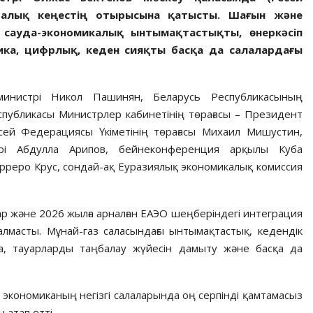
ралық кеңестің отырысына қатысты. Шағын және
сауда-экономикалық ынтымақтастықты, өнеркәсіп
ика, цифрлық, кеден сияқты басқа да салалардағы
министрі Никол Пашинян, Беларусь Республикасының
спубликасы Министрлер кабинетінің төрағасы – Президент
есей Федерациясы Үкіметінің төрағасы Михаил Мишустин,
трі Абдулла Арипов, бейнеконференция арқылы Куба
реро Крус, сондай-ақ Еуразиялық экономикалық комиссия
р және 2026 жылға арналған ЕАЭО шеңберіндегі интеграция
 алмасты. Мұнай-газ саласындағы ынтымақтастық, кедендік
уда, тауарларды таңбалау жүйесін дамыту және басқа да
экономиканың негізгі салаларында оң серпінді қамтамасыз
 атап өтті.