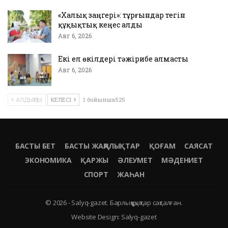
«Халық заңгері»: тұрғындар тегін
құқықтық кеңес алды
Авг 6, 2026
Екі ел өкілдері тәжірибе алмасты
Авг 6, 2026
АЛДЫҢҒЫ
КЕЛЕСІ
1 бойынша525
БАСТЫ БЕТ
БАСТЫ ЖАҢАЛЫҚТАР
ҚОҒАМ
САЯСАТ
ЭКОНОМИКА
ҚАРЖЫ
ӘЛЕУМЕТ
МӘДЕНИЕТ
СПОРТ
ЖАҺАН
© 2026 - Salyq-gazet. Барлық құқықтар сақталған.
Website Design:
Salyq-gazet