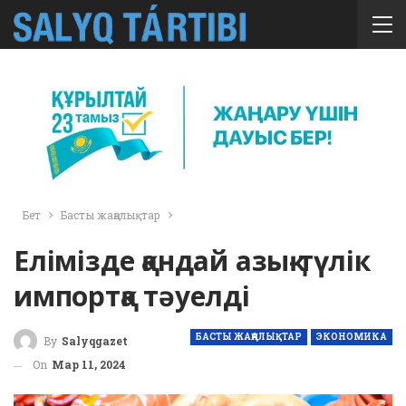
Бет
Басты жаңалықтар
Елімізде қандай азық-түлік
импортқа тәуелді
БАСТЫ ЖАҢАЛЫҚТАР
ЭКОНОМИКА
By
Salyqgazet
On
Мар 11, 2024