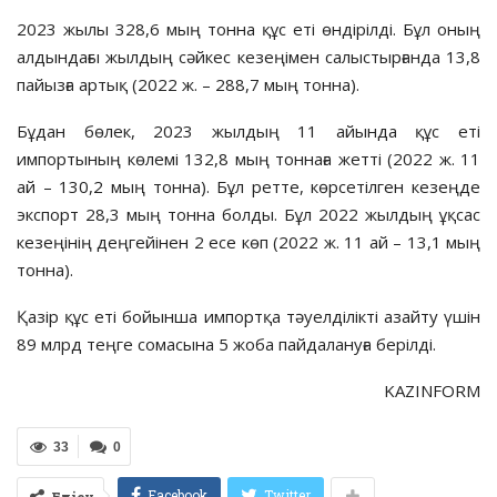
2023 жылы 328,6 мың тонна құс еті өндірілді. Бұл оның
алдындағы жылдың сәйкес кезеңімен салыстырғанда 13,8
пайызға артық (2022 ж. – 288,7 мың тонна).
Бұдан бөлек, 2023 жылдың 11 айында құс еті
импортының көлемі 132,8 мың тоннаға жетті (2022 ж. 11
ай – 130,2 мың тонна). Бұл ретте, көрсетілген кезеңде
экспорт 28,3 мың тонна болды. Бұл 2022 жылдың ұқсас
кезеңінің деңгейінен 2 есе көп (2022 ж. 11 ай – 13,1 мың
тонна).
Қазір құс еті бойынша импортқа тәуелділікті азайту үшін
89 млрд теңге сомасына 5 жоба пайдалануға берілді.
KAZINFORM
33
0
Facebook
Twitter
Бөлісу