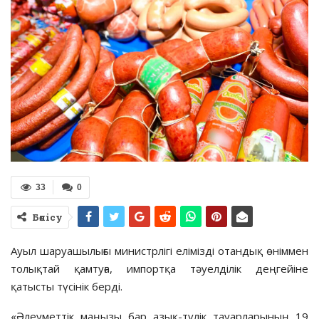
33
0
Бөлісу
Ауыл шаруашылығы министрлігі елімізді отандық өніммен
толықтай қамтуға, импортқа тәуелділік деңгейіне
қатысты түсінік берді.
«Әлеуметтік маңызы бар азық-түлік тауарларының 19