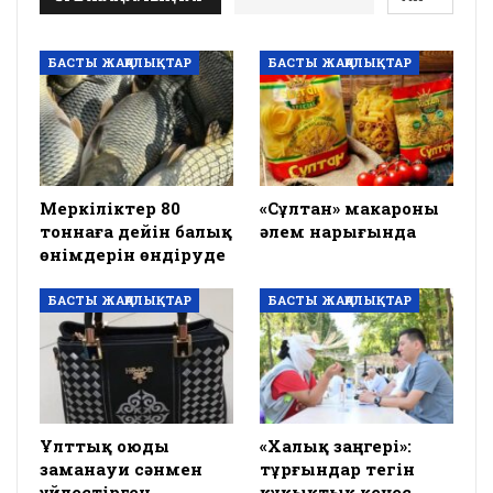
БАСТЫ ЖАҢАЛЫҚТАР
БАСТЫ ЖАҢАЛЫҚТАР
Меркіліктер 80
«Сұлтан» макароны
тоннаға дейін балық
әлем нарығында
өнімдерін өндіруде
БАСТЫ ЖАҢАЛЫҚТАР
БАСТЫ ЖАҢАЛЫҚТАР
Ұлттық оюды
«Халық заңгері»:
заманауи сәнмен
тұрғындар тегін
үйлестірген
құқықтық кеңес