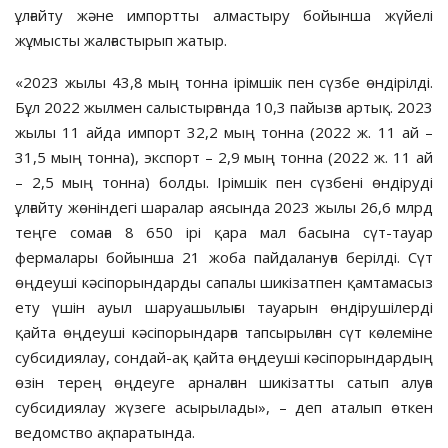
ұлғайту және импортты алмастыру бойынша жүйелі
жұмысты жалғастырып жатыр.
«2023 жылы 43,8 мың тонна ірімшік пен сүзбе өндірілді.
Бұл 2022 жылмен салыстырғанда 10,3 пайызға артық. 2023
жылы 11 айда импорт 32,2 мың тонна (2022 ж. 11 ай –
31,5 мың тонна), экспорт – 2,9 мың тонна (2022 ж. 11 ай
– 2,5 мың тонна) болды. Ірімшік пен сүзбені өндіруді
ұлғайту жөніндегі шаралар аясында 2023 жылы 26,6 млрд
теңге сомаға 8 650 ірі қара мал басына сүт-тауар
фермалары бойынша 21 жоба пайдалануға берілді. Сүт
өңдеуші кәсіпорындарды сапалы шикізатпен қамтамасыз
ету үшін ауыл шаруашылығы тауарын өндірушілерді
қайта өңдеуші кәсіпорындарға тапсырылған сүт көлеміне
субсидиялау, сондай-ақ қайта өңдеуші кәсіпорындардың
өзін терең өңдеуге арналған шикізатты сатып алуға
субсидиялау жүзеге асырылады», – деп аталып өткен
ведомство ақпаратында.