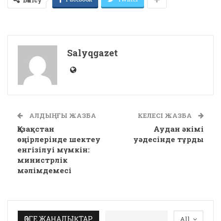
Salyqgazet
АЛДЫҢҒЫ ЖАЗБА
КЕЛЕСІ ЖАЗБА
Қазақстан
Аудан әкімі
өңірлерінде шектеу
уәдесінде тұрды
енгізілуі мүмкін:
министрлік
мәлімдемесі
ӨЗГЕ ЖАҢАЛЫҚТАР
All