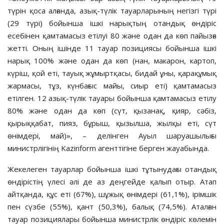
түрін қоса алғанда, азық-түлік тауарларының негізгі түрі
(29 түрі) бойынша ішкі нарықтың отандық өндіріс
есебінен қамтамасыз етілуі 80 және одан да көп пайызға
жетті. Оның ішінде 11 тауар позициясы бойынша ішкі
нарық 100% және одан да көп (нан, макарон, картоп,
күріш, қой еті, тауық жұмыртқасы, бидай ұны, қарақұмық
жармасы, тұз, күнбағыс майы, сиыр еті) қамтамасыз
етілген. 12 азық-түлік тауары бойынша қамтамасыз етілу
80% және одан да көп (сүт, қызанақ, қияр, сәбіз,
қырыққабат, пияз, бұрыш, қызылша, жылқы еті, сүт
өнімдері, май)», – делінген Ауыл шаруашылығы
министрлігінің Kazinform агенттігіне берген жауабында.
Жекелеген тауарлар бойынша ішкі тұтынудағы отандық
өндірістің үлесі әлі де аз деңгейде қалып отыр. Атап
айтқанда, құс еті (67%), шұжық өнімдері (61,1%), ірімшік
пен сүзбе (55%), қант (50,3%), балық (74,5%). Аталған
тауар позициялары бойынша министрлік өндіріс көлемін