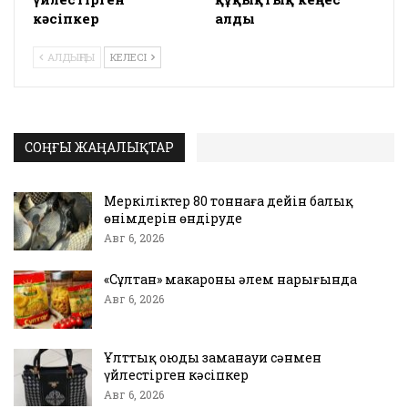
кәсіпкер
алды
АЛДЫҢҒЫ
КЕЛЕСІ
СОҢҒЫ ЖАҢАЛЫҚТАР
Меркіліктер 80 тоннаға дейін балық
өнімдерін өндіруде
Авг 6, 2026
«Сұлтан» макароны әлем нарығында
Авг 6, 2026
Ұлттық оюды заманауи сәнмен
үйлестірген кәсіпкер
Авг 6, 2026