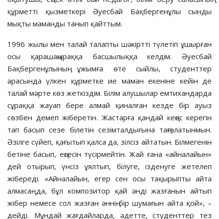
құрметті қызметкері Әуесбай Бақбергенұлы сынды
мықты маманды танып қайттым.
1996 жылы мен талай талапты шәкіртті түлетіп ұшырған
осы қарашаңыраққа басшылыққа келдім. Әуесбай
Бақбергенұлының ұжымға өте сыйлы, студенттер
арасында үлкен құрметке ие маман екеніне кейін де
талай мәрте көз жеткіздім. Білім алушылар емтихандарда
сұраққа жауап бере алмай қиналған кезде бір ауыз
сөзбен демеп жіберетін. Жастарға қандай кеңес керегін
тап басып сезе білетін сезімталдығына таңғалатынмын.
Әзілге сүйеп, қағытып қалса да, зілсіз айтатын. Білмегенін
бетіне басып, еңсесін түсірмейтін. Жай ғана «айналайын»
дей отырып, үнсіз ұялтып, білуге, ізденуге жетелеп
жібереді. «Айналайын, егер сен осы тақырыпты айта
алмасаң да, бұл композитор қай әнді жазғанын айтып
жібер немесе сол жазған әннің бір шумағын айта қой», –
дейді. Мұндай жағдайларда, әдетте, студенттер тез