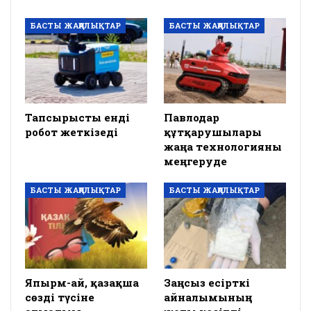
БАСТЫ ЖАҢАЛЫҚТАР
БАСТЫ ЖАҢАЛЫҚТАР
Тапсырысты енді
Павлодар
робот жеткізеді
құтқарушылары
жаңа технологияны
меңгеруде
БАСТЫ ЖАҢАЛЫҚТАР
БАСТЫ ЖАҢАЛЫҚТАР
Япырм-ай, қазақша
Заңсыз есірткі
сөзді түсіне
айналымының