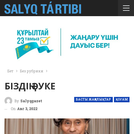
Бет
Без рубрики
БІЗДІҢ ӘУКЕ
БАСТЫ ЖАҢАЛЫҚТАР
ҚОҒАМ
By
Salyqgazet
On
Авг 3, 2022