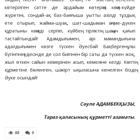
көтерілген сәтте де әрдайым көтеріңкі көңіл-күйде
жүретіні, сондай-ақ бәз-баяғыша уытты әзілді тұздық
ете отырып, жайма-шуақ, шат-шадыман әңгіме-дүкен
құратыны көңілді серпіп, күйбең тірліктің шаңын қағып
тастайтындай! Адамдығымен, әрі мамандығына
адалдығымен көзге түскен Әуесбай Бақбергенұлы
бүгінгінің үдесінде де сол биігінен бір саты да түскен жоқ,
жыл өткен сайын кемерінен асып, кемеліне келді. Көптің
құрметіне бөленген, шәкірт ықыласына кенелген біздің
Әуке осындай!
Сәуле АДАМБЕКҚЫЗЫ,
Тараз қаласының құрметті азаматы
.
88
0