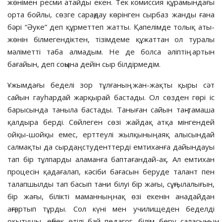
жөнімен ресми атайды екен. Тек комиссия құрамындағы
орта бойлы, сөзге сараңдау көрінген сырбаз жанды ғана
бәрі “Әуке” деп құрметтеп жатты. Қапелімде толық аты-
жөнін білмегендіктен, тізімдеме құжаттан ол туралы
мәліметті таба алмадым. Не де болса әліптің артын
бағайын, деп соңына дейін сыр білдірмедім.
Ұжымдағы беделі зор тұлғаның жан-жақты қыры сәт
сайын гауһардай жарқырай бастады. Ол сөзден гөрі іс
барысында таныла бастады. Таныған сайын таң-тамаша
қалдыра берді. Сөйлеген сөзі жайдақ атқа мінгендей
ойқы-шойқы емес, ерттеулі жылқының аяқ алысындай
салмақты да сырдаң, студенттерді емтиханға дайындауы
тап бір тұлпарды аламанға баптағандай-ақ. Ал емтихан
процесін қадағалап, кәсіби бағасын беруде талант пен
талапшылды тап басып тани білуі бір жағы, сұңғылалығын,
бір жағы, білікті маманның нақ өзі екенін анадайдан
аңғартып тұрды. Сол күні мен училищеден беделді
оқытушы, еңбек өтілі бай педагог, білім беру саласының