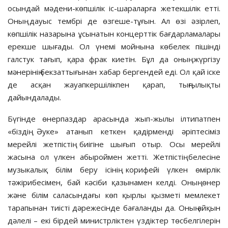
осындай мәдени-көпшілік іс-шараларға жетекшілік етті.
Оның дауыс тембрі де өзгеше-тұғын. Ал өзі әзірлеп,
көпшілік назарына ұсынатын концерттік бағдарламалары
ерекше шығады. Ол үнемі мойнына көбелек пішінді
галстук тағып, қара фрак киетін. Бұл да оның жүргізу
мәнерінің бекзаттығынан хабар бергендей еді. Ол қай іске
де асқан жауапкершілікпен қарап, тыңғылықты
дайындалады.
Бүгінде өнерпаздар арасында жып-жылы ілтипатпен
«біздің Әуке» атанып кеткен қадірменді әріптесіміз
мерейлі жетпістің биігіне шығып отыр. Осы мерейлі
жасына ол үлкен абыроймен жетті. Жетпістің белесіне
музыкалық білім беру ісінің корифейі үлкен өмірлік
тәжірибесімен, бай кәсіби қазынамен келді. Оның өнер
және білім саласындағы көп қырлы қызметі мемлекет
тарапынан тиісті дәрежесінде бағаланды да. Оның айқын
дәлелі – екі бірдей министрліктен үздіктер төсбелгілерін