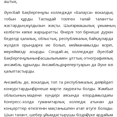
аштық.
Әуесбай Бақбергенұлы колледжде «Балауса» вокалдық
тобын құрды. Таспадай тізілген талай талантты
жастардың жұлдызын жақты. Шығармашылық ұжымның
келбетін көпке жарқыратты. Өнерлі топ бірнеше дүркін
беделді қалалық, облыстық, республикалық байқауларда
жүлделі орындарға ие болып, мейманамызды өсіріп,
мерейімізді асырды. Сондай-ақ колледжде Әуесбай
Бақбергенұлының басшылығымен ұлттық-этнографиялық
ансамбль құрылды. Ансамбльдің репертуарын да Әуке өзі
қалыптастырды.
Ансамбль де, вокалдық топ та республикалық деңгейдегі
конкурстардың бірнеше мәрте лауреаты болды. Жамбыл
облысының мәдени күндері аясында елордамыздағы
Конгресс-холда гуманитарлық колледж атынан да
концерттер өткізгенін мақтанышпен атап өтуге болады.
Шын талант, шебер ұйымдастырушы біздің Әуке әрдайым