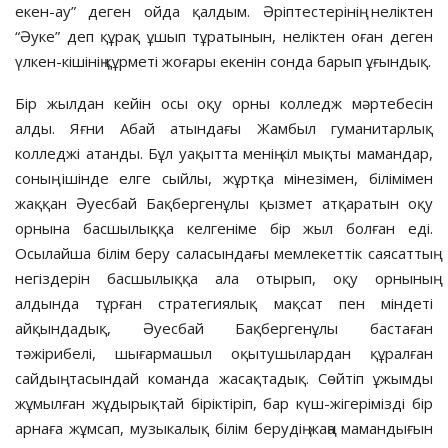
екен-ау” деген ойда қалдым. Әріптестерінің неліктен
“Әуке” деп құрақ ұшып тұратынын, неліктен оған деген
үлкен-кішінің құрметі жоғары екенін сонда барып ұғындық.
Бір жылдан кейін осы оқу орны колледж мәртебесін
алды. Яғни Абай атындағы Жамбыл гуманитарлық
колледжі атанды. Бұл уақытта менің кіл мықты мамандар,
соның ішінде елге сыйлы, жұртқа мінезімен, білімімен
жаққан Әуесбай Бақбергенұлы қызмет атқаратын оқу
орнына басшылыққа келгеніме бір жыл болған еді.
Осылайша білім беру саласындағы мемлекеттік саясаттың
негіздерін басшылыққа ала отырып, оқу орнының
алдында тұрған стратегиялық мақсат пен міндеті
айқындадық, Әуесбай Бақбергенұлы бастаған
тәжірибелі, шығармашыл оқытушылардан құралған
сайдың тасындай команда жасақтадық. Сөйтіп ұжымды
жұмылған жұдырықтай біріктіріп, бар күш-жігерімізді бір
арнаға жұмсап, музыкалық білім берудің жаңа мамандығын