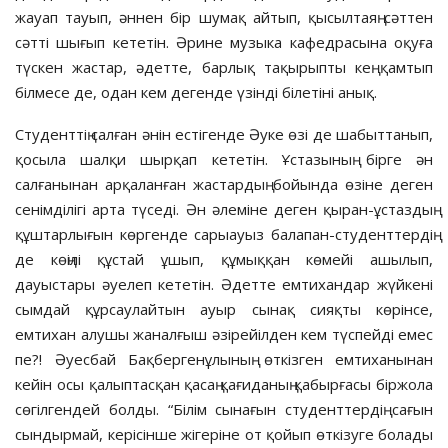
жауап тауып, әннен бір шумақ айтып, қысылтаяң сәттен
сәтті шығып кететін. Әрине музыка кафедрасына оқуға
түскен жастар, әдетте, барлық тақырыпты кең қамтып
білмесе де, одан кем дегенде үзінді білетіні анық.
Студенттің салған әнін естігенде Әуке өзі де шабыттанып,
қосыла шалқи шырқап кететін. Ұстазының бірге ән
салғанынан арқаланған жастардың бойында өзіне деген
сенімділігі арта түседі. Ән әлеміне деген қыран-ұстаздың
құштарлығын көргенде сарыауыз балапан-студенттердің
де көңілі құстай ұшып, құмыққан көмейі ашылып,
дауыстары әуелеп кететін. Әдетте емтихандар жүйкені
сымдай құрсаулайтын ауыр сынақ сияқты көрінсе,
емтихан алушы жаналғыш әзірейілден кем түспейді емес
пе?! Әуесбай Бақбергенұлының өткізген емтиханынан
кейін осы қалыптасқан қасаң қағиданың қабырғасы біржола
сөгілгендей болды. “Білім сынағын студенттердің сағын
сындырмай, керісінше жігеріне от қойып өткізуге болады