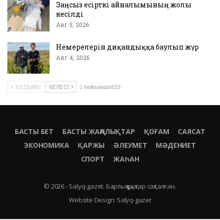
Заңсыз есірткі айналымының жолы
кесілді
Авг 5, 2026
Немерелерін диқандыққа баулып жүр
Авг 4, 2026
АЛДЫҢҒЫ
КЕЛЕСІ
1 бойынша523
БАСТЫ БЕТ
БАСТЫ ЖАҢАЛЫҚТАР
ҚОҒАМ
САЯСАТ
ЭКОНОМИКА
ҚАРЖЫ
ӘЛЕУМЕТ
МӘДЕНИЕТ
СПОРТ
ЖАҺАН
© 2026 - Salyq-gazet. Барлық құқықтар сақталған.
Website Design:
Salyq-gazet