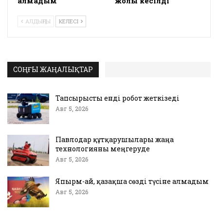
алмадым
жолы кесілді
АЛДЫҢҒЫ
КЕЛЕСІ
СОҢҒЫ ЖАҢАЛЫҚТАР
Тапсырысты енді робот жеткізеді
Авг 5, 2026
Павлодар құтқарушылары жаңа
технологияны меңгеруде
Авг 5, 2026
Япырм-ай, қазақша сөзді түсіне алмадым
Авг 5, 2026