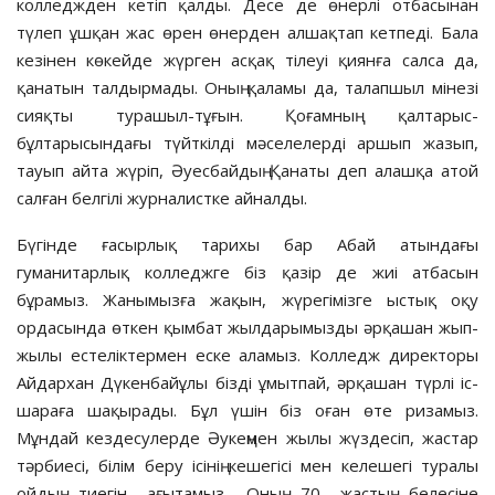
колледжден кетіп қалды. Десе де өнерлі отбасынан
түлеп ұшқан жас өрен өнерден алшақтап кетпеді. Бала
кезінен көкейде жүрген асқақ тілеуі қиянға салса да,
қанатын талдырмады. Оның қаламы да, талапшыл мінезі
сияқты турашыл-тұғын. Қоғамның қалтарыс-
бұлтарысындағы түйткілді мәселелерді аршып жазып,
тауып айта жүріп, Әуесбайдың Қанаты деп алашқа атой
салған белгілі журналистке айналды.
Бүгінде ғасырлық тарихы бар Абай атындағы
гуманитарлық колледжге біз қазір де жиі атбасын
бұрамыз. Жанымызға жақын, жүрегімізге ыстық оқу
ордасында өткен қымбат жылдарымызды әрқашан жып-
жылы естеліктермен еске аламыз. Колледж директоры
Айдархан Дүкенбайұлы бізді ұмытпай, әрқашан түрлі іс-
шараға шақырады. Бұл үшін біз оған өте ризамыз.
Мұндай кездесулерде Әукеңмен жылы жүздесіп, жастар
тәрбиесі, білім беру ісінің кешегісі мен келешегі туралы
ойдың тиегін ағытамыз. Оның 70 жастың белесіне