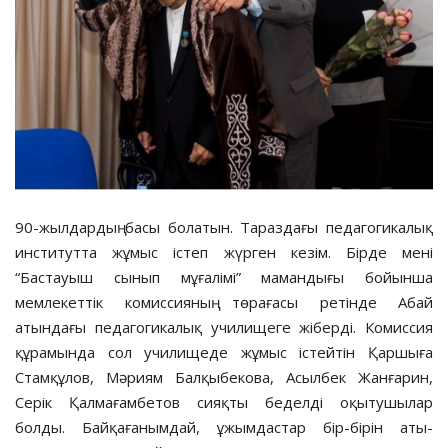
90-жылдардың басы болатын. Тараздағы педагогикалық
институтта жұмыс істеп жүрген кезім. Бірде мені
“Бастауыш сынып мұғалімі” мамандығы бойынша
мемлекеттік комиссияның төрағасы ретінде Абай
атындағы педагогикалық училищеге жіберді. Комиссия
құрамында сол училищеде жұмыс істейтін Қаршыға
Стамқұлов, Мәриям Балқыбекова, Асылбек Жанғарин,
Серік Қалмағамбетов сияқты беделді оқытушылар
болды. Байқағанымдай, ұжымдастар бір-бірін аты-