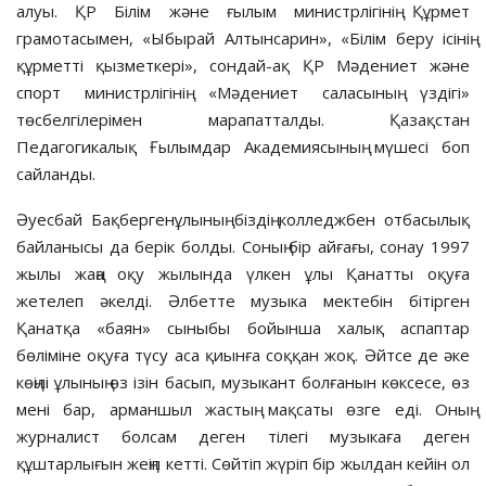
алуы. ҚР Білім және ғылым министрлігінің Құрмет
грамотасымен, «Ыбырай Алтынсарин», «Білім беру ісінің
құрметті қызметкері», сондай-ақ ҚР Мәдениет және
спорт министрлігінің «Мәдениет саласының үздігі»
төсбелгілерімен марапатталды. Қазақстан
Педагогикалық Ғылымдар Академиясының мүшесі боп
сайланды.
Әуесбай Бақбергенұлының біздің колледжбен отбасылық
байланысы да берік болды. Соның бір айғағы, сонау 1997
жылы жаңа оқу жылында үлкен ұлы Қанатты оқуға
жетелеп әкелді. Әлбетте музыка мектебін бітірген
Қанатқа «баян» сыныбы бойынша халық аспаптар
бөліміне оқуға түсу аса қиынға соққан жоқ. Әйтсе де әке
көңілі ұлының өз ізін басып, музыкант болғанын көксесе, өз
мені бар, арманшыл жастың мақсаты өзге еді. Оның
журналист болсам деген тілегі музыкаға деген
құштарлығын жеңіп кетті. Сөйтіп жүріп бір жылдан кейін ол