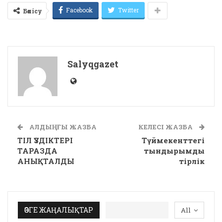
Facebook
Twitter
Бөлісу
Salyqgazet
АЛДЫҢҒЫ ЖАЗБА
КЕЛЕСІ ЖАЗБА
ТІЛ ҮЗДІКТЕРІ
Түймекенттегі
ТАРАЗДА
тындырымды
АНЫҚТАЛДЫ
тірлік
ӨЗГЕ ЖАҢАЛЫҚТАР
All