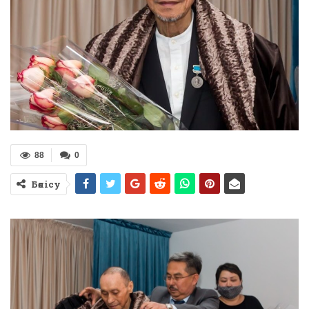
88
0
Бөлісу