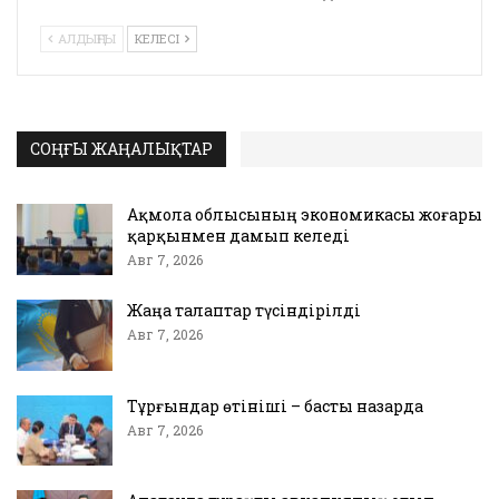
АЛДЫҢҒЫ
КЕЛЕСІ
СОҢҒЫ ЖАҢАЛЫҚТАР
Ақмола облысының экономикасы жоғары
қарқынмен дамып келеді
Авг 7, 2026
Жаңа талаптар түсіндірілді
Авг 7, 2026
Тұрғындар өтініші – басты назарда
Авг 7, 2026