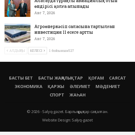
Алатауда тұрақты авиациялық отын
өндірісі қолға алынады
Авг 7, 2026
Агроөнеркәсіп саласына тартылған
инвестиция 11 есеге артты
Авг 7, 2026
АЛДЫҢҒЫ
КЕЛЕСІ
1 бойынша527
БАСТЫ БЕТ
БАСТЫ ЖАҢАЛЫҚТАР
ҚОҒАМ
САЯСАТ
ЭКОНОМИКА
ҚАРЖЫ
ӘЛЕУМЕТ
МӘДЕНИЕТ
СПОРТ
ЖАҺАН
© 2026 - Salyq-gazet. Барлық құқықтар сақталған.
Website Design:
Salyq-gazet