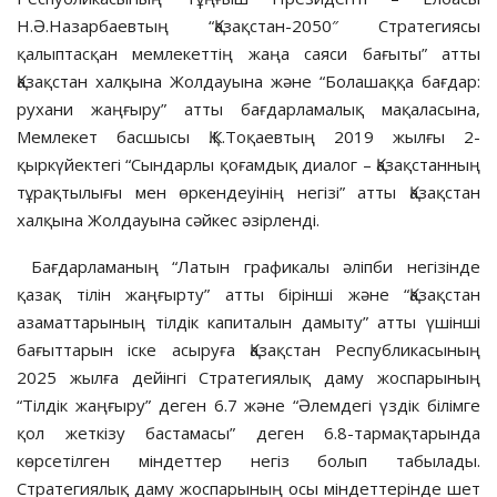
Н.Ә.Назарбаевтың “Қазақстан-2050″ Стратегиясы
қалыптасқан мемлекеттің жаңа саяси бағыты” атты
Қазақстан халқына Жолдауына және “Болашаққа бағдар:
рухани жаңғыру” атты бағдарламалық мақаласына,
Мемлекет басшысы Қ.К.Тоқаевтың 2019 жылғы 2-
қыркүйектегі “Сындарлы қоғамдық диалог – Қазақстанның
тұрақтылығы мен өркендеуінің негізі” атты Қазақстан
халқына Жолдауына сәйкес әзірленді.
Бағдарламаның “Латын графикалы әліпби негізінде
қазақ тілін жаңғырту” атты бірінші және “Қазақстан
азаматтарының тілдік капиталын дамыту” атты үшінші
бағыттарын іске асыруға Қазақстан Республикасының
2025 жылға дейінгі Стратегиялық даму жоспарының
“Тілдік жаңғыру” деген 6.7 және “Әлемдегі үздік білімге
қол жеткізу бастамасы” деген 6.8-тармақтарында
көрсетілген міндеттер негіз болып табылады.
Стратегиялық даму жоспарының осы міндеттерінде шет