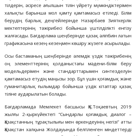
тілдерін, әсіресе ағылшын тілін үйрету мүмкіндіктерімен
халықты барынша мол қамту қамтамасыз етіледі. Білім
берудің барлық деңгейлерінде Назарбаев Зияткерлік
мектептерінің тәжірибесі бойынша үштілділікті енгізу
жалғасады. Бағдарлама шеңберінде қазақ әліпбиін латын
графикасына кезең-кезеңмен көшіру жүзеге асырылады.
Осы бастаманың шеңберінде әлемдік үздік тәжірибенің
оң элементтерінің қолданыстағы мәдени-білім беру
модельдерімен және стандарттарымен синтезделуін
қамтамасыз етудің маңызы зор. Бұл үшін қоғамдық және
гуманитарлық ғылымдар бойынша үздік кітаптар қазақ
тіліне аударылатын болады.
Бағдарламада Мемлекет басшысы Қ.К.Тоқаевтың 2019
жылғы 2-қыркүйектегі “Сындарлы қоғамдық диалог –
Қазақстанның тұрақтылығы мен өркендеуінің негізі” атты
Қазақстан халқына Жолдауында белгіленген міндеттерді