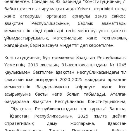
белгіленген. Сондай-ақ 93-бабында “Конституцияның 7-
бабын жүзеге асыру мақсатында Үкімет, жергілікті өкілді
және атқарушы органдар, арнаулы заңға сәйкес,
Қазақстан Республикасының барлық азаматтары
мемлекеттік тілді еркін әрі тегін меңгеруі үшін қажетті
ұйымдастырушылық, материалдық және техникалық
жағдайдың бәрін жасауға міндетті” деп көрсетілген.
Конституцияның бұл ережелері Қазақстан Республикасы
Үкіметінің 2019 жылдың 31-желтоқсанындағы №1045
қаулысымен бекітілген Қазақстан Республикасындағы тіл
саясатын іске асырудың 2020-2025 жылдарға арналған
мемлекеттік бағдарламасын әзірлеуге және іске
асырылуына басты негіз болып табылады. Аталған
бағдарлама Қазақстан Республикасы Конституциясына,
“Қазақстан Республикасындағы тіл туралы” Заңына,
Қазақстан Республикасының 2025 жылға дейінгі
Стратегиялық даму жоспарына, Қазақстан
Республикасының Тұңғыш Президенті – Елбасы