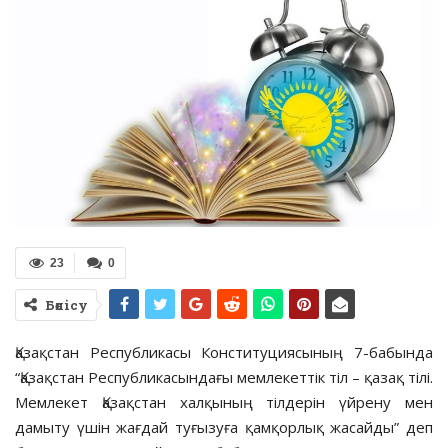
23
0
Бөлісу
Қазақстан Республикасы Конституциясының 7-бабында
“Қазақстан Республикасындағы мемлекеттік тіл – қазақ тілі.
Мемлекет Қазақстан халқының тілдерін үйрену мен
дамыту үшін жағдай туғызуға қамқорлық жасайды” деп