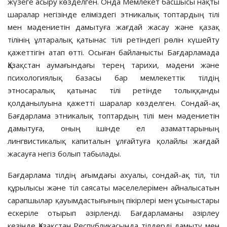
жүзеге асыру көзделген. Онда Мемлекет басшысы нақты
шаралар негізінде еліміздегі этникалық топтардың тілі
мен мәдениетін дамытуға жағдай жасау және қазақ
тілінің ұлтаралық қатынас тілі ретіндегі рөлін күшейту
қажеттігін атап өтті. Осыған байланысты Бағдарламада
Қазақстан аумағындағы терең тарихи, мәдени және
психологиялық базасы бар мемлекеттік тілдің
этносаралық қатынас тілі ретінде толыққанды
қолданылуына қажетті шаралар көзделген. Сондай-ақ
Бағдарлама этникалық топтардың тілі мен мәдениетін
дамытуға, оның ішінде ел азаматтарының
лингвистикалық капиталын ұлғайтуға қолайлы жағдай
жасауға негіз болып табылады.
Бағдарлама тілдің ағымдағы ахуалы, сондай-ақ тіл, тіл
құрылысы және тіл саясаты мәселелерімен айналысатын
сарапшылар қауымдастығының пікірлері мен ұсыныстары
ескеріле отырып әзірленді. Бағдарламаны әзірлеу
кезінде Қазақстан Республикасында тілдерді дамыту мен