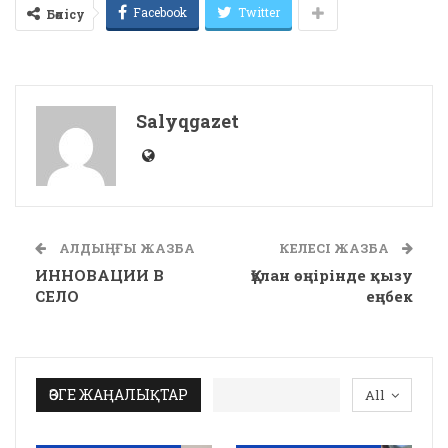
Facebook
Twitter
Бөлісу
Salyqgazet
АЛДЫҢҒЫ ЖАЗБА
КЕЛЕСІ ЖАЗБА
ИННОВАЦИИ В
Құлан өңірінде қызу
СЕЛО
еңбек
ӨЗГЕ ЖАҢАЛЫҚТАР
All