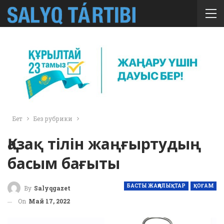
Бет
Без рубрики
Қазақ тілін жаңғыртудың
басым бағыты
БАСТЫ ЖАҢАЛЫҚТАР
ҚОҒАМ
By
Salyqgazet
On
Май 17, 2022