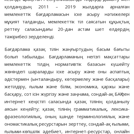
қолданудың 2011 – 2019 жылдарға арналған
мемлекеттік бағдарламасын іске асыру нәтижелері
мұқият талданды, мемлекеттік тіл саясатын құқықтық
реттеу саласындағы 20-дан астам шет елдердің
тәжірибесі зерделенді.
Бағдарлама қазақ тілін жаңғыртудың басым бағыты
болып табылады. Бағдарламаның негізгі мақсаттары
мемлекеттік тілдің нормативтік базасын күшейту
жөніндегі шараларды іске асыру және оны аспаптық
әдістермен (ынталандыру, көтермелеу және басқалары)
жетілдіру, ғылым және білім, экономика, қаржы және
басқару, сот ісін жүргізу және заңнама, сондай-ақ БАҚ пен
интернет кеңістігі саласында қазақ тілінің қолданылу
аясын кеңейту; қазақ тілінің грамматикалық, лексика-
фразеологиялық, оның ішінде терминологиялық және
ономастикалық ресурстарын зерттеу, сондай-ақ ғылыми,
ғылыми-көпшілік әдебиет, интернет-ресурстар, онлайн