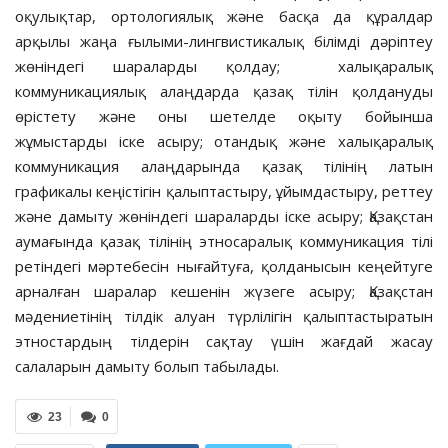
оқулықтар, ортологиялық және басқа да құралдар
арқылы жаңа ғылыми-лингвистикалық білімді дәріптеу
жөніндегі шараларды қолдау; халықаралық
коммуникациялық алаңдарда қазақ тілін қолдануды
өрістету және оны шетелде оқыту бойынша
жұмыстарды іске асыру; отандық және халықаралық
коммуникация алаңдарында қазақ тілінің латын
графикалы кеңістігін қалыптастыру, ұйымдастыру, реттеу
және дамыту жөніндегі шараларды іске асыру; Қазақстан
аумағында қазақ тілінің этносаралық коммуникация тілі
ретіндегі мәртебесін нығайтуға, қолданысын кеңейтуге
арналған шаралар кешенін жүзеге асыру; Қазақстан
мәдениетінің тілдік алуан түрлілігін қалыптастыратын
этностардың тілдерін сақтау үшін жағдай жасау
салаларын дамыту болып табылады.
23
0