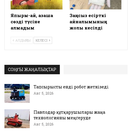
Япырм-ай, қазақша
Заңсыз есірткі
сөзді түсіне
айналымының
алмадым
жолы кесілді
АЛДЫҢҒЫ
КЕЛЕСІ
СОҢҒЫ ЖАҢАЛЫҚТАР
Тапсырысты енді робот жеткізеді
Авг 5, 2026
Павлодар құтқарушылары жаңа
технологияны меңгеруде
Авг 5, 2026