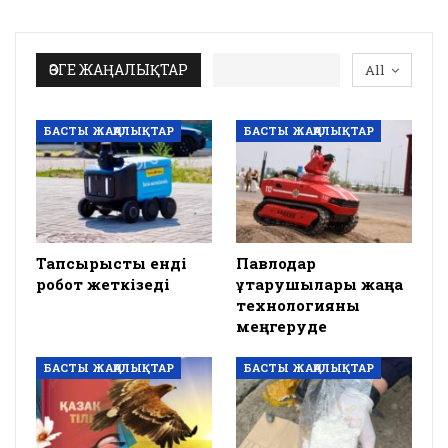
ӨЗГЕ ЖАҢАЛЫҚТАР
All
БАСТЫ ЖАҢАЛЫҚТАР
БАСТЫ ЖАҢАЛЫҚТАР
Тапсырысты енді
Павлодар
робот жеткізеді
құтқарушылары жаңа
технологияны
меңгеруде
БАСТЫ ЖАҢАЛЫҚТАР
БАСТЫ ЖАҢАЛЫҚТАР