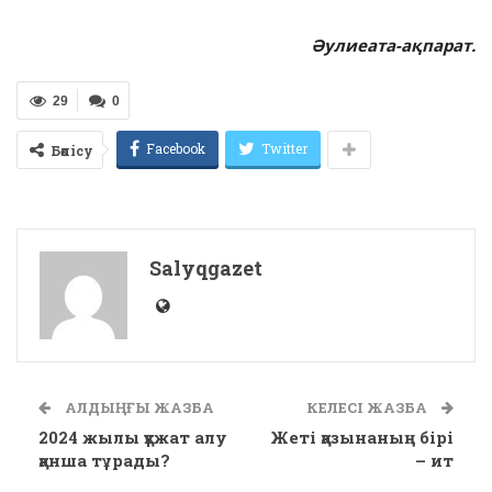
Әулиеата-ақпарат.
29
0
Facebook
Twitter
Бөлісу
Salyqgazet
АЛДЫҢҒЫ ЖАЗБА
КЕЛЕСІ ЖАЗБА
2024 жылы құжат алу
Жеті қазынаның бірі
қанша тұрады?
– ит