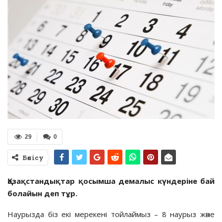
29
0
Бөлісу
Қазақстандықтар қосымша демалыс күндеріне бай
болайын деп тұр.
Наурызда біз екі мерекені тойлаймыз – 8 наурыз және