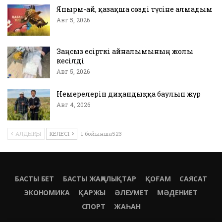
Япырм-ай, қазақша сөзді түсіне алмадым
Авг 5, 2026
Заңсыз есірткі айналымының жолы
кесілді
Авг 5, 2026
Немерелерін диқандыққа баулып жүр
Авг 4, 2026
АЛДЫҢҒЫ
КЕЛЕСІ
1 бойынша523
БАСТЫ БЕТ
БАСТЫ ЖАҢАЛЫҚТАР
ҚОҒАМ
САЯСАТ
ЭКОНОМИКА
ҚАРЖЫ
ӘЛЕУМЕТ
МӘДЕНИЕТ
СПОРТ
ЖАҺАН