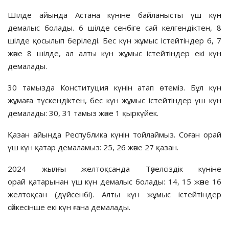
Шілде айында Астана күніне байланысты үш күн
демалыс болады. 6 шілде сенбіге сай келгендіктен, 8
шілде қосылып беріледі. Бес күн жұмыс істейтіндер 6, 7
және 8 шілде, ал алты күн жұмыс істейтіндер екі күн
демалады.
30 тамызда Конституция күнін атап өтеміз. Бұл күн
жұмаға түскендіктен, бес күн жұмыс істейтіндер үш күн
демалады: 30, 31 тамыз және 1 қыркүйек.
Қазан айында Республика күнін тойлаймыз. Соған орай
үш күн қатар демаламыз: 25, 26 және 27 қазан.
2024 жылғы желтоқсанда Тәуелсіздік күніне
орай қатарынан үш күн демалыс болады: 14, 15 және 16
желтоқсан (дүйсенбі). Алты күн жұмыс істейтіндер
сәйкесінше екі күн ғана демалады.