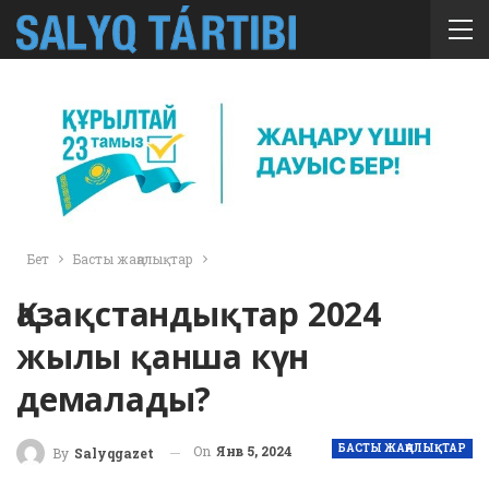
Бет
Басты жаңалықтар
Қазақстандықтар 2024
жылы қанша күн
демалады?
БАСТЫ ЖАҢАЛЫҚТАР
On
Янв 5, 2024
By
Salyqgazet