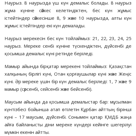
Наурыз. 8 наурызда үш күн демалыс болады. 8 наурыз
жұма күніне сәйкес келетіндіктен, бес күн жұмыс
істейтіндер сәйкесінше 8, 9 және 10 наурызда, алты күн
жұмыс істейтіндер екі күн демалады.
Наурыз мерекесін бес күн тойлаймыз: 21, 22, 23, 24, 25
наурыз. Мереке сенбі күніне түскендіктен, дүйсенбі де
қосымша демалыс күні ретінде беріледі.
Мамыр айында бірқатар мерекені тойлаймыз: Қазақстан
халқының бірлігі күні, Отан қорғаушылар күні және Жеңіс
күні. Әр мереке үшін бір күн демалыс беріледі: 1, 7 және 9
мамыр (сәрсенбі, сейсенбі және бейсенбі).
Маусым айында да қосымша демалыстар бар: мұсылман
күнтізбесі бойынша атап өтілетін Құрбан айттың бірінші
күні – 17 маусым, дүйсенбі. Сонымен қатар ҚМДБ жаңа
айға байланысты діни мереке күндері кейінге шегерілуі
мүмкін екенін айтты.