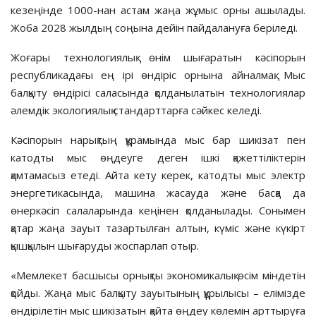
кезеңінде 1000-нан астам жаңа жұмыс орны ашылады.
Жоба 2028 жылдың соңына дейін пайдалануға беріледі.
Жоғары технологиялық өнім шығаратын кәсіпорын
республикадағы ең ірі өндіріс орнына айналмақ. Мыс
балқыту өндірісі саласында қолданылатын технологиялар
әлемдік экологиялық стандарттарға сәйкес келеді.
Кәсіпорын нарықтың құрамында мыс бар шикізат пен
катодты мыс өңдеуге деген ішкі қажеттіліктерін
қамтамасыз етеді. Айта кету керек, катодты мыс электр
энергетикасында, машина жасауда және басқа да
өнеркәсіп салаларында кеңінен қолданылады. Сонымен
қатар жаңа зауыт тазартылған алтын, күміс және күкірт
қышқылын шығаруды жоспарлап отыр.
«Мемлекет басшысы орнықты экономикалық өсім міндетін
қойды. Жаңа мыс балқыту зауытының құрылысы – елімізде
өндірілетін мыс шикізатын қайта өңдеу көлемін арттыруға