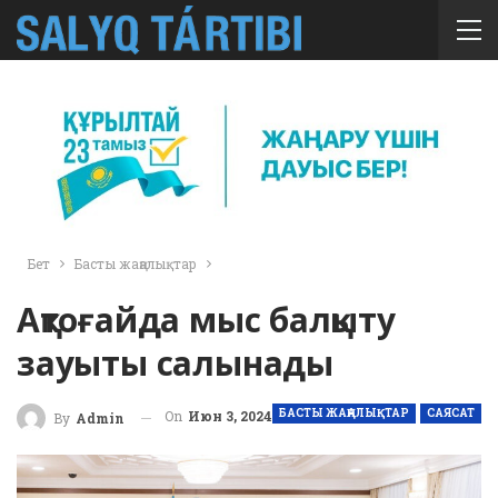
Бет
Басты жаңалықтар
Ақтоғайда мыс балқыту
зауыты салынады
БАСТЫ ЖАҢАЛЫҚТАР
САЯСАТ
On
Июн 3, 2024
By
Admin