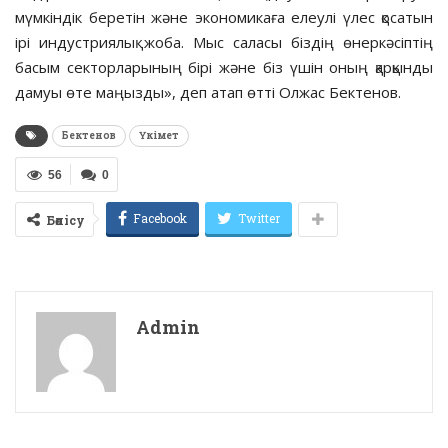
мүмкіндік беретін және экономикаға елеулі үлес қосатын
ірі индустриялық жоба. Мыс саласы біздің өнеркәсіптің
басым секторларының бірі және біз үшін оның қарқынды
дамуы өте маңызды», деп атап өтті Олжас Бектенов.
Бектенов
Үкімет
56
0
Facebook
Twitter
Бөлісу
Admin