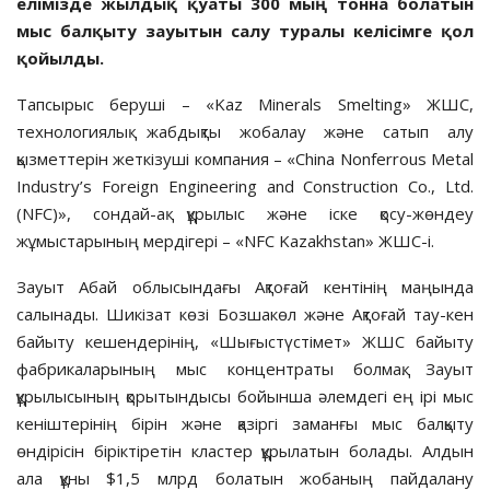
елімізде жылдық қуаты 300 мың тонна болатын
мыс балқыту зауытын салу туралы келісімге қол
қойылды.
Тапсырыс беруші – «Kaz Minerals Smelting» ЖШС,
технологиялық жабдықты жобалау және сатып алу
қызметтерін жеткізуші компания – «China Nonferrous Metal
Industry’s Foreign Engineering and Construction Co., Ltd.
(NFC)», сондай-ақ құрылыс және іске қосу-жөндеу
жұмыстарының мердігері – «NFC Kazakhstan» ЖШС-і.
Зауыт Абай облысындағы Ақтоғай кентінің маңында
салынады. Шикізат көзі Бозшакөл және Ақтоғай тау-кен
байыту кешендерінің, «Шығыстүстімет» ЖШС байыту
фабрикаларының мыс концентраты болмақ. Зауыт
құрылысының қорытындысы бойынша әлемдегі ең ірі мыс
кеніштерінің бірін және қазіргі заманғы мыс балқыту
өндірісін біріктіретін кластер құрылатын болады. Алдын
ала құны $1,5 млрд болатын жобаның пайдалану