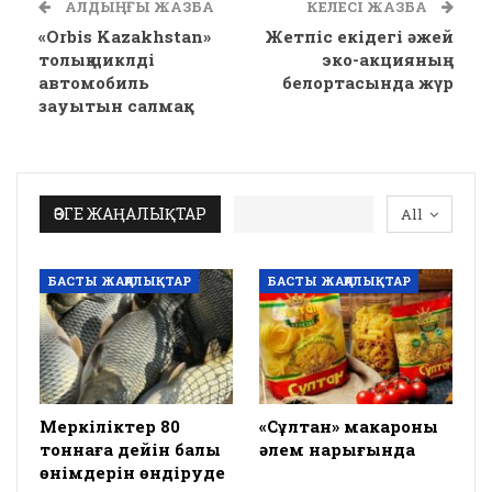
АЛДЫҢҒЫ ЖАЗБА
КЕЛЕСІ ЖАЗБА
«Orbis Kazakhstan»
Жетпіс екідегі әжей
толық циклді
эко-акцияның
автомобиль
белортасында жүр
зауытын салмақ
ӨЗГЕ ЖАҢАЛЫҚТАР
All
БАСТЫ ЖАҢАЛЫҚТАР
БАСТЫ ЖАҢАЛЫҚТАР
Меркіліктер 80
«Сұлтан» макароны
тоннаға дейін балық
әлем нарығында
өнімдерін өндіруде