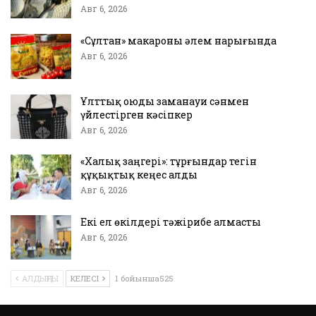
Авг 6, 2026
«Сұлтан» макароны әлем нарығында
Авг 6, 2026
Ұлттық оюды заманауи сәнмен
үйлестірген кәсіпкер
Авг 6, 2026
«Халық заңгері»: тұрғындар тегін
құқықтық кеңес алды
Авг 6, 2026
Екі ел өкілдері тәжірибе алмасты
Авг 6, 2026
АЛДЫҢҒЫ
КЕЛЕСІ
1 бойынша525