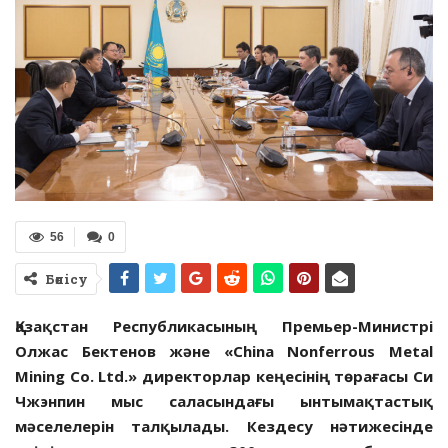
56
0
Бөлісу
Қазақстан Республикасының Премьер-Министрі
Олжас Бектенов және «China Nonferrous Metal
Mining Co. Ltd.» директорлар кеңесінің төрағасы Си
Чжэнпин мыс саласындағы ынтымақтастық
мәселелерін талқылады.
Кездесу нәтижесінде