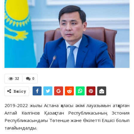
32
0
Бөлісу
2019-2022 жылы Астана қаласы әкімі лауазымын атқарған
Алтай Көлгінов Қазақстан Республикасының Эстония
Республикасындағы Төтенше және Өкілетті Елшісі болып
тағайындалды.