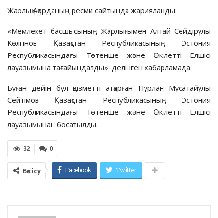
Жарлық Ақорданың ресми сайтында жарияланды.
«Мемлекет басшысының Жарлығымен Алтай Сейдірұлы
Көлгінов Қазақстан Республикасының Эстония
Республикасындағы Төтенше және Өкілетті Елшісі
лауазымына тағайындалды», делінген хабарламада.
Бұған дейін бұл қызметті атқарған Нұрлан Мұсатайұлы
Сейтімов Қазақстан Республикасының Эстония
Республикасындағы Төтенше және Өкілетті Елшісі
лауазымынан босатылды.
32
0
Facebook
Twitter
Бөлісу