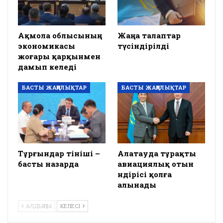
Ақмола облысының
Жаңа талаптар
экономикасы
түсіндірілді
жоғары қарқынмен
дамып келеді
БАСТЫ ЖАҢАЛЫҚТАР
БАСТЫ ЖАҢАЛЫҚТАР
Тұрғындар өтініші –
Алатауда тұрақты
басты назарда
авиациялық отын
өндірісі қолға
алынады
АЛДЫҢҒЫ
КЕЛЕСІ