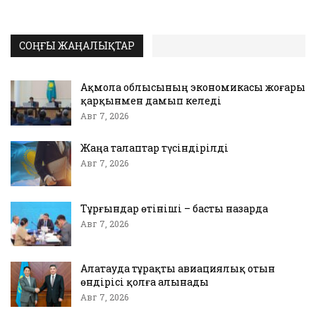
СОҢҒЫ ЖАҢАЛЫҚТАР
Ақмола облысының экономикасы жоғары
қарқынмен дамып келеді
Авг 7, 2026
Жаңа талаптар түсіндірілді
Авг 7, 2026
Тұрғындар өтініші – басты назарда
Авг 7, 2026
Алатауда тұрақты авиациялық отын
өндірісі қолға алынады
Авг 7, 2026