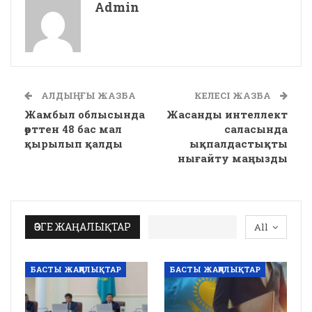
Admin
АЛДЫҢҒЫ ЖАЗБА
КЕЛЕСІ ЖАЗБА
Жамбыл облысында
Жасанды интеллект
өрттен 48 бас мал
саласында
қырылып қалды
ықпалдастықты
нығайту маңызды
ӨЗГЕ ЖАҢАЛЫҚТАР
All
БАСТЫ ЖАҢАЛЫҚТАР
БАСТЫ ЖАҢАЛЫҚТАР