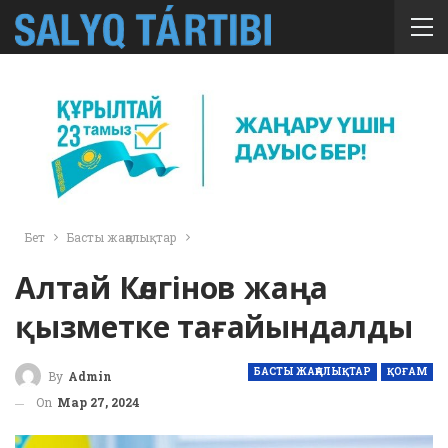
Бет
Басты жаңалықтар
Алтай Көлгінов жаңа
қызметке тағайындалды
БАСТЫ ЖАҢАЛЫҚТАР
ҚОҒАМ
By
Admin
On
Мар 27, 2024