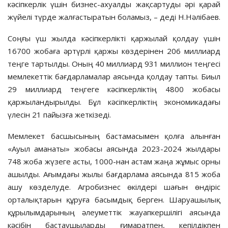
кәсіпкерлік үшін бизнес-ахуалды жақсартуды әрі қарай
жүйелі түрде жалғастыратын боламыз, – деді Н.Нәлібаев.
Соңғы үш жылда кәсіпкерлікті қаржылай қолдау үшін
16700 жобаға әртүрлі қаржы көздерінен 206 миллиард
теңге тартылды. Оның 40 миллиард 931 миллион теңгесі
мемлекеттік бағдарламалар аясында қолдау тапты. Биыл
29 миллиард теңгеге кәсіпкерліктің 4800 жобасы
қаржыландырылды. Бұл кәсіпкерліктің экономикадағы
үлесін 21 пайызға жеткізеді.
Мемлекет басшысының бастамасымен қолға алынған
«Ауыл аманаты» жобасы аясында 2023-2024 жылдары
748 жоба жүзеге асты, 1000-нан астам жаңа жұмыс орны
ашылды. Ағымдағы жылы бағдарлама аясында 815 жоба
ашу көзделуде. Агробизнес өкілдері шағын өндіріс
орталықтарын құруға басымдық берген. Шаруашылық
құрылымдарының әлеуметтік жауапкершілігі аясында
кәсібін бастаушыларды ғимаратпен, кепілдікпен