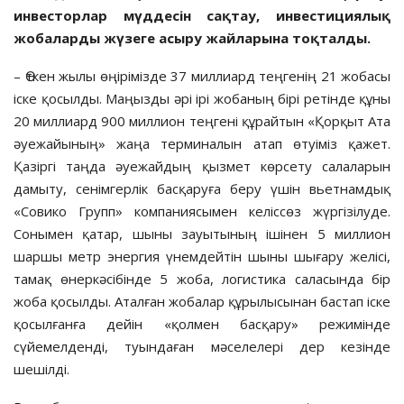
инвесторлар мүддесін сақтау, инвестициялық
жобаларды жүзеге асыру жайларына тоқталды.
– Өткен жылы өңірімізде 37 миллиард теңгенің 21 жобасы
іске қосылды. Маңызды әрі ірі жобаның бірі ретінде құны
20 миллиард 900 миллион теңгені құрайтын «Қорқыт Ата
әуежайының» жаңа терминалын атап өтуіміз қажет.
Қазіргі таңда әуежайдың қызмет көрсету салаларын
дамыту, сенімгерлік басқаруға беру үшін вьетнамдық
«Совико Групп» компаниясымен келіссөз жүргізілуде.
Сонымен қатар, шыны зауытының ішінен 5 миллион
шаршы метр энергия үнемдейтін шыны шығару желісі,
тамақ өнеркәсібінде 5 жоба, логистика саласында бір
жоба қосылды. Аталған жобалар құрылысынан бастап іске
қосылғанға дейін «қолмен басқару» режимінде
сүйемелденді, туындаған мәселелері дер кезінде
шешілді.