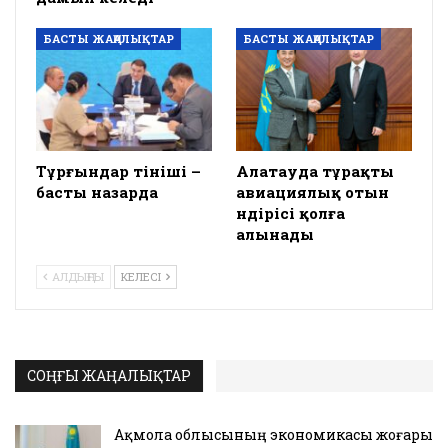
БАСТЫ ЖАҢАЛЫҚТАР
БАСТЫ ЖАҢАЛЫҚТАР
Тұрғындар өтініші –
Алатауда тұрақты
басты назарда
авиациялық отын
өндірісі қолға
алынады
АЛДЫҢҒЫ
КЕЛЕСІ
СОҢҒЫ ЖАҢАЛЫҚТАР
Ақмола облысының экономикасы жоғары