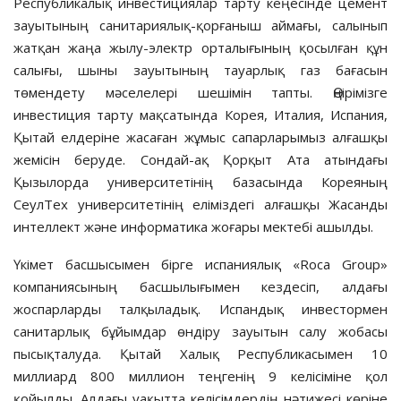
Республикалық инвестициялар тарту кеңесінде цемент
зауытының санитариялық-қорғаныш аймағы, салынып
жатқан жаңа жылу-электр орталығының қосылған құн
салығы, шыны зауытының тауарлық газ бағасын
төмендету мәселелері шешімін тапты. Өңірімізге
инвестиция тарту мақсатында Корея, Италия, Испания,
Қытай елдеріне жасаған жұмыс сапарларымыз алғашқы
жемісін беруде. Сондай-ақ Қорқыт Ата атындағы
Қызылорда университетінің базасында Кореяның
СеулТех университетінің еліміздегі алғашқы Жасанды
интеллект және информатика жоғары мектебі ашылды.
Үкімет басшысымен бірге испаниялық «Roca Group»
компаниясының басшылығымен кездесіп, алдағы
жоспарларды талқыладық. Испандық инвестормен
санитарлық бұйымдар өндіру зауытын салу жобасы
пысықталуда. Қытай Халық Республикаcымен 10
миллиард 800 миллион теңгенің 9 келісіміне қол
қойылды. Алдағы уақытта келісімдердің нәтижесі көріне