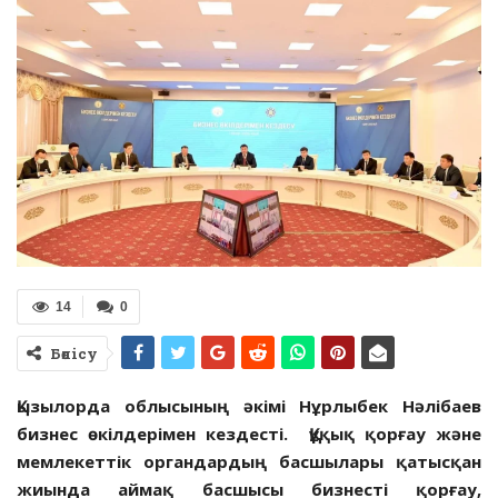
14
0
Бөлісу
Қызылорда облысының әкімі Нұрлыбек Нәлібаев
бизнес өкілдерімен кездесті. Құқық қорғау және
мемлекеттік органдардың басшылары қатысқан
жиында аймақ басшысы бизнесті қорғау,