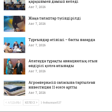
қарқынмен дамып келеді
Авг 7, 2026
Жаңа талаптар түсіндірілді
Авг 7, 2026
Тұрғындар өтініші – басты назарда
Авг 7, 2026
Алатауда тұрақты авиациялық отын
өндірісі қолға алынады
Авг 7, 2026
Агроөнеркәсіп саласына тартылған
инвестиция 11 есеге артты
Авг 7, 2026
АЛДЫҢҒЫ
КЕЛЕСІ
1 бойынша527