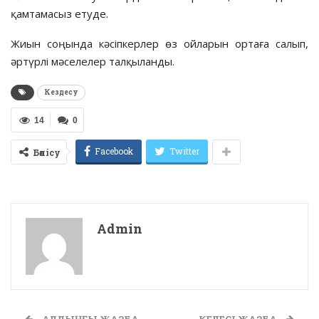
қамтамасыз етуде.
Жиын соңында кәсіпкерлер өз ойларын ортаға салып,
әртүрлі мәселелер талқыланды.
Кездесу
14
0
Facebook
Twitter
Бөлісу
Admin
АЛДЫҢҒЫ ЖАЗБА
КЕЛЕСІ ЖАЗБА