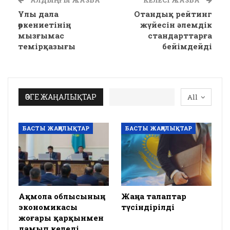
Ұлы дала
Отандық рейтинг
өркениетінің
жүйесін әлемдік
мызғымас
стандарттарға
темірқазығы
бейімдейді
ӨЗГЕ ЖАҢАЛЫҚТАР
All
БАСТЫ ЖАҢАЛЫҚТАР
БАСТЫ ЖАҢАЛЫҚТАР
Ақмола облысының
Жаңа талаптар
экономикасы
түсіндірілді
жоғары қарқынмен
дамып келеді