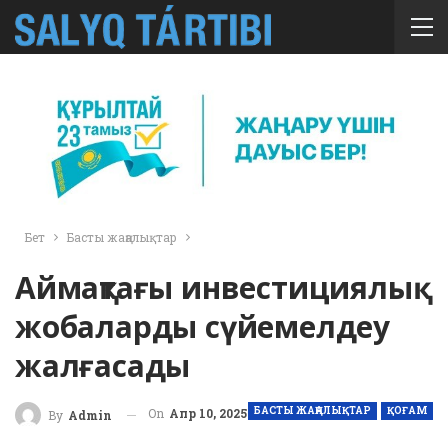
Бет
Басты жаңалықтар
Аймақтағы инвестициялық
жобаларды сүйемелдеу
жалғасады
БАСТЫ ЖАҢАЛЫҚТАР
ҚОҒАМ
On
Апр 10, 2025
By
Admin