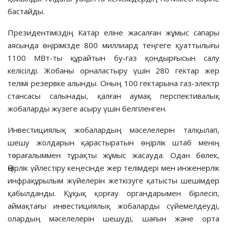
бастайды.
Президентіміздің Катар еліне жасалған жұмыс сапары
аясында өңірімізде 800 миллиард теңгеге қуаттылығы
1100 МВт-ты құрайтын бу-газ қондырғысын салу
келісілді. Жобаны орналастыру үшін 280 гектар жер
телімі резервке алынды. Оның 100 гектарына газ-электр
стансасы салынады, қалған аумақ перспективалық
жобаларды жүзеге асыру үшін белгіленген.
Инвестициялық жобалардың мәселелерін талқылап,
шешу жолдарын қарастыратын өңірлік штаб менің
төрағалыммен тұрақты жұмыс жасауда. Одан бөлек,
Өңірлік үйлестіру кеңесінде жер телімдері мен инженерлік
инфрақұрылым жүйелерін жеткізуге қатысты шешімдер
қабылданды. Құқық қорғау органдарымен бірлесіп,
аймақтағы инвестициялық жобаларды сүйемелдеуді,
олардың мәселелерін шешуді, шағын және орта