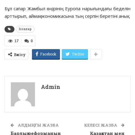
Бұл сапар Жамбыл өңірінің Еуропа нарығындағы беделін
арттырып, аймақ экономикасына тың серпін беретіні анық.
Іссапар
17
0
Facebook
Twitter
Бөлісу
Admin
АЛДЫҢҒЫ ЖАЗБА
КЕЛЕСІ ЖАЗБА
Барлық реформаның
Қазақстан мен