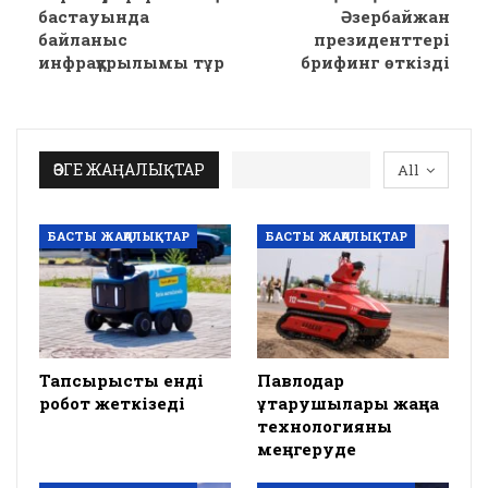
бастауында
Әзербайжан
байланыс
президенттері
инфрақұрылымы тұр
брифинг өткізді
ӨЗГЕ ЖАҢАЛЫҚТАР
All
БАСТЫ ЖАҢАЛЫҚТАР
БАСТЫ ЖАҢАЛЫҚТАР
Тапсырысты енді
Павлодар
робот жеткізеді
құтқарушылары жаңа
технологияны
меңгеруде