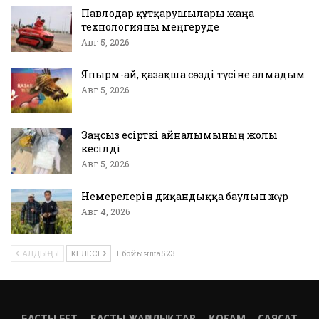
Павлодар құтқарушылары жаңа
технологияны меңгеруде
Авг 5, 2026
Япырм-ай, қазақша сөзді түсіне алмадым
Авг 5, 2026
Заңсыз есірткі айналымының жолы
кесілді
Авг 5, 2026
Немерелерін диқандыққа баулып жүр
Авг 4, 2026
АЛДЫҢҒЫ
КЕЛЕСІ
1 бойынша523
БАСТЫ БЕТ
БАСТЫ ЖАҢАЛЫҚТАР
ҚОҒАМ
САЯСАТ