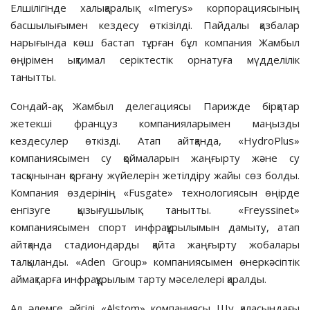
Елшілігінде халықаралық «Imerys» корпорациясының
басшылығымен кездесу өткізілді. Пайдалы қазбалар
нарығында көш бастап тұрған бұл компания Жамбыл
өңірімен ықтимал серіктестік орнатуға мүдделілік
танытты.
Сондай-ақ, Жамбыл делегациясы Парижде бірқатар
жетекші француз компанияларымен маңызды
кездесулер өткізді. Атап айтқанда, «HydroPlus»
компаниясымен су қоймаларын жаңғырту және су
тасқынынан қорғану жүйелерін жетілдіру жайы сөз болды.
Компания өздерінің «Fusgate» технологиясын өңірде
енгізуге қызығушылық танытты. «Freyssinet»
компаниясымен спорт инфрақұрылымын дамыту, атап
айтқанда стадиондарды қайта жаңғырту жобалары
талқыланды. «Aden Group» компаниясымен өнеркәсіптік
аймақтарға инфрақұрылым тарту мәселелері қаралды.
Ал әлемге әйгілі «Alstom» компаниясы Шу қаласындағы