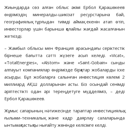
Жиындарда сөз алған облыс әкімі Ербол Қарашөкеев
өңіріміздің минералды-шикізат ресурстарына бай,
географиялық тұрғыдан тиімді аймақ екенін атап өтіп,
инвесторлар үшін барынша қолайлы жағдай жасалғанын
жеткізді.
– Жамбыл облысы мен Франция арасындағы серіктестік
бірнеше бағытта сәтті жүзеге асып келеді. «Vicat»,
«TotalEnergies», «Alstom» және «Saint-Gobain» сынды
алпауыт компаниялар өңірімізде бірқатар жобаларды іске
асырды. Бұл жобаларға салынған инвестиция көлемі 2
миллиард АҚШ долларынан асты. Біз осындай сенімді
әріптестікті одан әрі тереңдетуге мүдделіміз, – деді
Ербол Қарашөкеев.
Жұмыс сапарының нәтижесінде тараптар инвестициялық,
ғылыми-техникалық және кадр даярлау салаларында
ынтымақтастықты нығайту жөнінде келісімге келді.