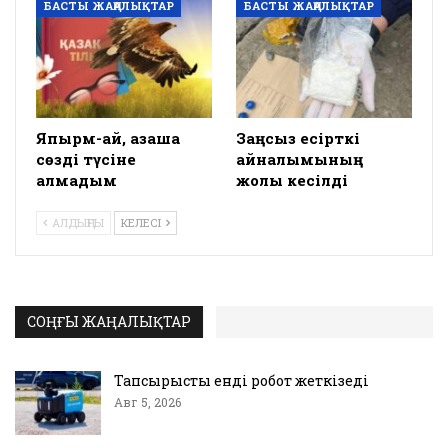
БАСТЫ ЖАҢАЛЫҚТАР
БАСТЫ ЖАҢАЛЫҚТАР
Япырм-ай, қазақша
Заңсыз есірткі
сөзді түсіне
айналымының
алмадым
жолы кесілді
АЛДЫҢҒЫ
КЕЛЕСІ
СОҢҒЫ ЖАҢАЛЫҚТАР
Тапсырысты енді робот жеткізеді
Авг 5, 2026