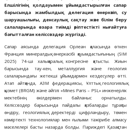
Елшілігінің қолдауымен ұйымдастырылған сапар
барысында жамбылдық делегация өнеркәсіп, су
шаруашылығы, денсаулық сақтау және білім беру
салаларында өзара тиімді әріптестікті нығайтуға
бағытталған келіссөздер жүргізді.
Сапар аясында делегация Орлеан қаласында өткен
Франция минералдық өнеркәсібі қауымдастығының (SIM
2025) 74-ші халықаралық конгресіне қатысты. Жиын
барысында тау-кен, металлургия және геология
салаларындағы жетекші ұйымдармен кездесулер өтті.
Атап айтқанда, A3M федерациясы, Ұлттық геологиялық
қызмет (BRGM) және әйгілі «Mines Paris – PSL» инженерлік
мектебінің өкілдерімен байланыс орнатылды.
Келіссөздер барысында пайдалы қазбаларды тұрақты
өндіру, геологиялық деректерді цифрландыру, төмен
көміртекті технологиялар мен ғылыми тәжірибе алмасу
мәселелері басты назарда болды. Париждегі Қазақстан