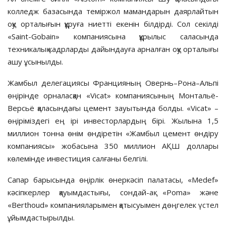
колледж базасында теміржол мамандарын даярлайтын
оқу орталығын құруға ниетті екенін білдірді. Сол секілді
«Saint-Gobain» компаниясына құрылыс саласында
техникалық кадрларды дайындауға арналған оқу орталығы
ашу ұсынылды.
Жамбыл делегациясы Францияның Овернь–Рона–Альпі
өңірінде орналасқан «Vicat» компаниясының Монтальё-
Версьё қаласындағы цемент зауытында болды. «Vicat» –
өңіріміздегі ең ірі инвесторлардың бірі. Жылына 1,5
миллион тонна өнім өндіретін «Жамбыл цемент өндіру
компаниясы» жобасына 350 миллион АҚШ доллары
көлемінде инвестиция салғаны белгілі.
Сапар барысында өңірлік өнеркәсіп палатасы, «Medef»
кәсіпкерлер қауымдастығы, сондай-ақ «Poma» және
«Berthoud» компанияларымен қатысуымен дөңгелек үстел
ұйымдастырылды.