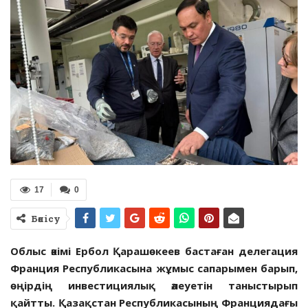
17
0
Бөлісу
Облыс әкімі Ербол Қарашөкеев бастаған делегация
Франция Республикасына жұмыс сапарымен барып,
өңірдің инвестициялық әлеуетін таныстырып
қайтты. Қазақстан Республикасының Франциядағы