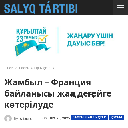
Бет
Басты жаңалықтар
Жамбыл – Франция
байланысы жаңа деңгейге
көтерілуде
БАСТЫ ЖАҢАЛЫҚТАР
ҚОҒАМ
On
Окт 21, 2025
By
Admin