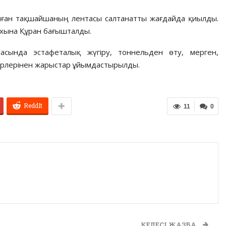
ылған тақшайшаның лентасы салтанатты жағдайда қиылды.
ухына Құран бағышталды.
расында эстафеталық жүгіру, тоннельден өту, мерген,
түрлерінен жарыстар ұйымдастырылды.
ReddIt
11
0
КЕЛЕСІ ЖАЗБА