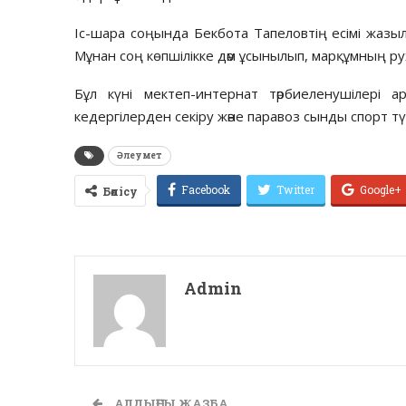
Іс-шара соңында Бекбота Тапеловтің есімі жаз
Мұнан соң көпшілікке дәм ұсынылып, марқұмның р
Бұл күні мектеп-интернат тәрбиеленушілері а
кедергілерден секіру және паравоз сынды спорт 
Әлеумет
Facebook
Twitter
Google+
Бөлісу
Admin
АЛДЫҢҒЫ ЖАЗБА