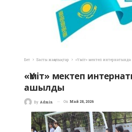
Бет
Басты жаңалықтар
«Үміт» мектеп интернатында
«Үміт» мектеп интерна
ашылды
On
Май 28, 2026
By
Admin