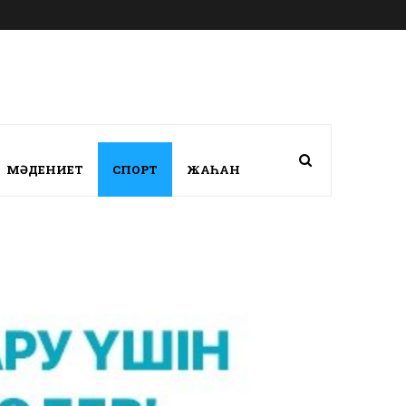
МӘДЕНИЕТ
СПОРТ
ЖАҺАН