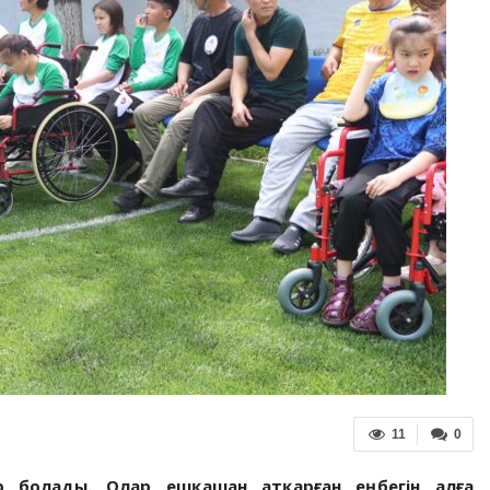
11
0
ар болады. Олар ешқашан атқарған еңбегін алға