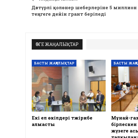
Дәстүрлі қолөнер шеберлеріне 5 миллион
теңгеге дейін грант беріледі
ӨЗГЕ ЖАҢАЛЫҚТАР
БАСТЫ ЖАҢАЛЫҚТАР
БАСТЫ ЖАҢ
Екі ел өкілдері тәжірибе
Мұнай-га
алмасты
бірлескен
жүзеге а
талқылан