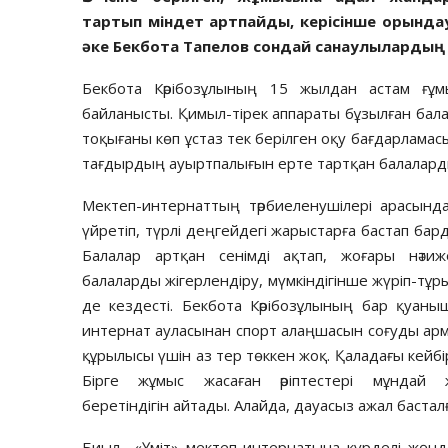
тартып міндет артпайды, керісінше орында
әке Бекбота Тапелов сондай санаулылардың
Бекбота Кәрібозұлының 15 жылдан астам ғұ
байланысты. Қимыл-тірек аппараты бұзылған балала
тоқығаны көп ұстаз тек берілген оқу бағдарламас
тағдырдың ауыртпалығын ерте тартқан балалард
Мектеп-интернаттың тәрбиеленушілері арасынд
үйретіп, түрлі деңгейдегі жарыстарға бастап бар
Балалар артқан сенімді ақтап, жоғары нәти
балаларды жігерлендіру, мүмкіндігінше жүріп-тұр
де кездесті. Бекбота Кәрібозұлының бар қуаны
интернат ауласынан спорт алаңшасын соғуды арма
құрылысы үшін аз тер төккен жоқ. Қаладағы кейбір
Бірге жұмыс жасаған әріптестері мұндай
беретіндігін айтады. Алайда, дауасыз ажал басталғ
Биыл «Үміт» мектеп-интернатына күрделі жөнде