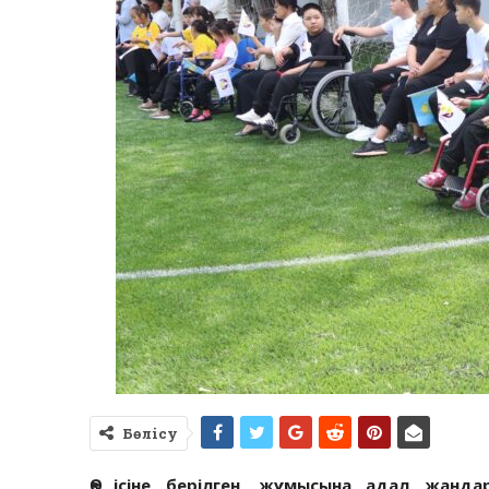
Бөлісу
Өз ісіне берілген, жұмысына адал жанд