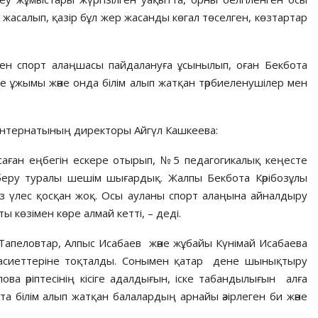
 жасалып, қазір бұл жер жасанды көгал төселген, көзтартар
ен спорт алаңшасы пайдалануға ұсынылып, оған Бекбота
ме ұжымы және онда білім алып жатқан тәрбиеленушілер мен
интернатының директоры Айгүл Кашкеева:
саған еңбегін ескере отырып, №5 педагогикалық кеңесте
беру туралы шешім шығардық. Жалпы Бекбота Кәрібозұлы
з үлес қосқан жоқ. Осы ауланы спорт алаңына айналдыру
ты көзімен көре алмай кетті, – деді.
Тапеловтар, Алпыс Исабаев және жұбайы Күнімай Исабаева
қасиеттеріне тоқталды. Сонымен қатар дене шынықтыру
ова әріптесінің кісіге адалдығын, іске табандылығын алға
та білім алып жатқан балалардың арнайы әзірлеген би және