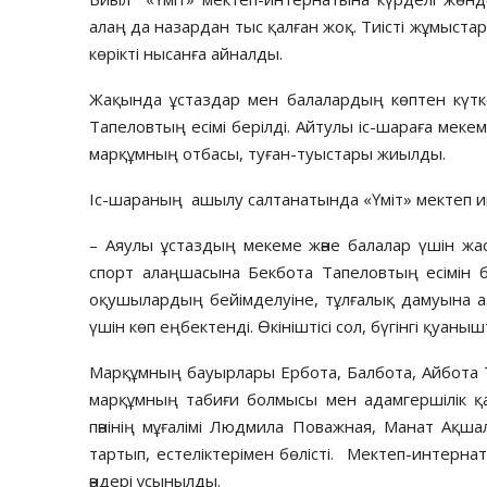
алаң да назардан тыс қалған жоқ. Тиісті жұмыстар
көрікті нысанға айналды.
Жақында ұстаздар мен балалардың көптен күтк
Тапеловтың есімі берілді. Айтулы іс-шараға меке
марқұмның отбасы, туған-туыстары жиылды.
Іс-шараның ашылу салтанатында «Үміт» мектеп 
– Аяулы ұстаздың мекеме және балалар үшін жа
спорт алаңшасына Бекбота Тапеловтың есімін 
оқушылардың бейімделуіне, тұлғалық дамуына а
үшін көп еңбектенді. Өкініштісі сол, бүгінгі қуаныш
Марқұмның бауырлары Ербота, Балбота, Айбота 
марқұмның табиғи болмысы мен адамгершілік 
пәнінің мұғалімі Людмила Поважная, Манат Ақшал
тартып, естеліктерімен бөлісті. Мектеп-интернат
әндері ұсынылды.