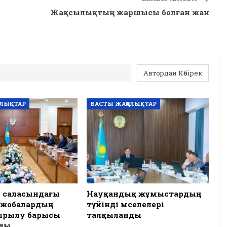
Жақсылықтың жаршысы болған жан
Автордан Көбірек
АЛЫҚТАР
БАСТЫ ЖАҢАЛЫҚТАР
з саласындағы
Науқандық жұмыстардың
 жобалардың
түйінді мәселелері
сырылу барысы
талқыланды
ды