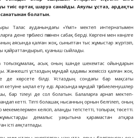
уы тиіс ортақ шаруа санайды. Аяулы ұстаз, ардақты
 санатынан болатын.
мыры Талас ауданындағы «Үміт» мектеп интернатымен
рға дене тәрбиесі пәнінен сабақ берді. Көргені мен көңілге
ының аясында қалған жоқ, сыныптан тыс жұмыстар жүргізіп,
ы қайраттандырып, қуаныш сыйлады.
а тоғызқұмалақ, асық оның ішінде шекемтас ойындарын
ды. Жанкешті ұстаздың мұндай қадамы жеміссіз қалған жоқ.
же де көрсете білді. Ұстаздың сондағы бар мақсаты
ып кетуіне ықпал ету еді. Арасында мұндай тәрбиеленушілер
шы, бар тілеуі де сол болатын. Балаларға арнап мектеп-
ндап кетті. Тіпті болашақ нысанның орнын белгілеп, оның
 мекемелермен келісіп, алаңды тегістетті, топырақ төсетті.
 жұмыстарды демалыс уақытына қарамастан атқара
ан істі аяқтатпады.
у жұмыстары жүргізілген уақытта, орны белгіленген осы