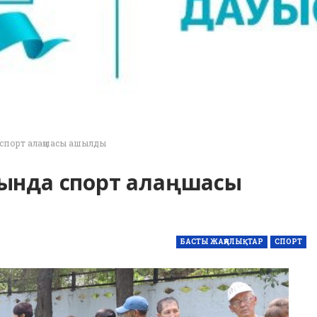
 спорт алаңшасы ашылды
тында спорт алаңшасы
БАСТЫ ЖАҢАЛЫҚТАР
СПОРТ