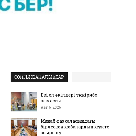
СОҢҒЫ ЖАҢАЛЫҚТАР
Екі ел өкілдері тәжірибе
алмасты
Авг 6, 2026
Мұнай-газ саласындағы
бірлескен жобалардың жүзеге
асырылу…