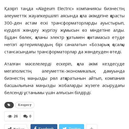
Қазіргі таңда «Alageum Electric» компаниясы бизнестің
әлеуметтік жауапкершілігі аясында қала әкімдігіне қарасты
300-ден астам ескі трансформаторларды ауыстырып,
күрделі жөндеу жүргізу жұмысын өз міндетіне алды.
Бұдан бөлек, қаланы электр қуатымен қамтамасыз етуде
негізгі артериялардың бірі саналатын «Бозарық» қосалқы
стансасындағы трансформаторлар да жөндеуден өтеді.
Аталған мәселелерді ескеріп, қала әкімі кездесуде
мегаполистің әлеуметтік-экономикалық дамуында
бизнестің маңызды рөл атқаратынын айтып, компания
басшылығына маңызды жобаларды жүзеге асырудағы
белсенді ұстанымы үшін алғысын білдірді.
Кездесу
26
0
Facebook
Twitter