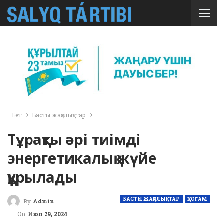
Бет
Басты жаңалықтар
Тұрақты әрі тиімді
энергетикалық жүйе
құрылады
БАСТЫ ЖАҢАЛЫҚТАР
ҚОҒАМ
By
Admin
On
Июл 29, 2024