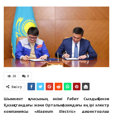
26
0
Бөлісу
Шымкент қаласының әкімі Ғабит Сыздықбеков
Қазақстандағы және Орталық Азиядағы ең ірі электр
компаниясы «Alageum Electric» директорлар