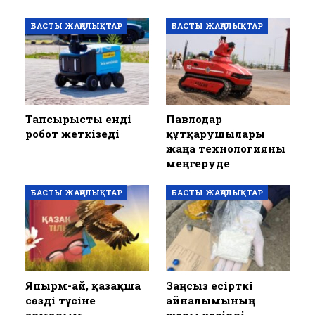
БАСТЫ ЖАҢАЛЫҚТАР
БАСТЫ ЖАҢАЛЫҚТАР
Тапсырысты енді
Павлодар
робот жеткізеді
құтқарушылары
жаңа технологияны
меңгеруде
БАСТЫ ЖАҢАЛЫҚТАР
БАСТЫ ЖАҢАЛЫҚТАР
Япырм-ай, қазақша
Заңсыз есірткі
сөзді түсіне
айналымының