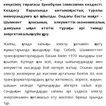
кеңесінің төрағасы Еркебұлан Ілиясовпен кездесті.
Кездесу барысында ынтымақтастық туралы
меморандумға қол қойылды. Ондағы басты мақсат –
Шымкент қаласының әлеуметтік-экономикалық
дамуына ықпал ететін тұрақты әрі тиімді
энергетикалық жүйе құру.
Жалпы, қалада халықты электр қуатымен қамту
жұмыстарында қиындықтар бар. Себебі, Шымкенттегі
трансформаторлардың басым бөлігі 1970 жылдары іске
қосылған. Бүгінде қала өсіп, жаңа шағынаудандар мен
әлеуметтік нысандар бой көтеріп жатыр. Осыған орай
электр желілеріне де жүктеме артатыны белгілі. Ал, ескі
трансформаторлардың қуаты жеткіліксіз, әсіресе, жауын-
шашын кезінде тұрғындарды әбігерге салып жүр.
Сондықтан тұрғындарды сапалы әрі үздіксіз электр
энергиясымен қамтамасыз ету мәселесі бірінші орында
тұр.