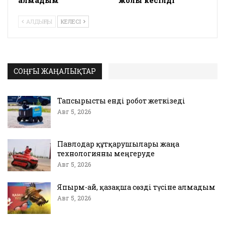
алмадым
жолы кесілді
АЛДЫҢҒЫ
КЕЛЕСІ
СОҢҒЫ ЖАҢАЛЫҚТАР
Тапсырысты енді робот жеткізеді
Авг 5, 2026
Павлодар құтқарушылары жаңа
технологияны меңгеруде
Авг 5, 2026
Япырм-ай, қазақша сөзді түсіне алмадым
Авг 5, 2026