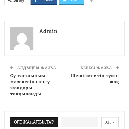
Бөлісу
Admin
АЛДЫҢҒЫ ЖАЗБА
КЕЛЕСІ ЖАЗБА
Су тапшылығы
Шешілмейтін түйін
мәселесін шешу
жоқ
жолдары
талқыланды
ӨЗГЕ ЖАҢАЛЫҚТАР
All