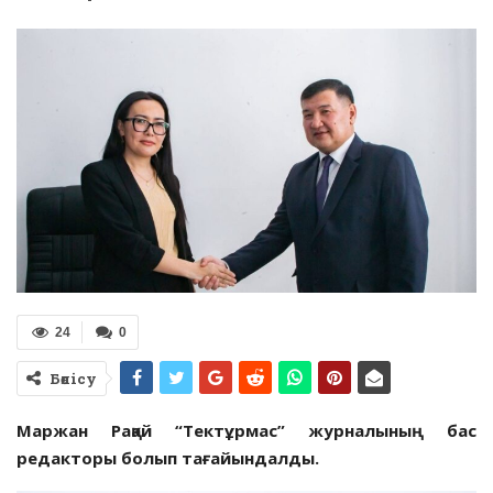
24
0
Бөлісу
Маржан Рақай “Тектұрмас” журналының бас
редакторы болып тағайындалды.