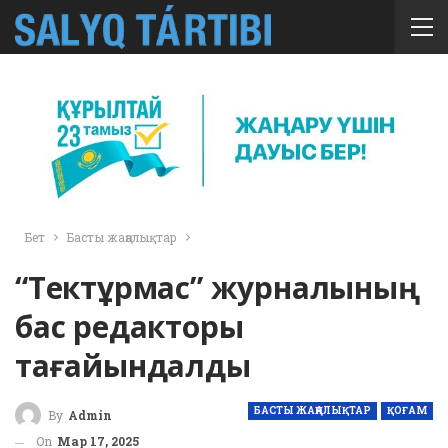
Бет
Басты жаңалықтар
“Тектұрмас” журналының
бас редакторы
тағайындалды
БАСТЫ ЖАҢАЛЫҚТАР
ҚОҒАМ
By
Admin
On
Мар 17, 2025