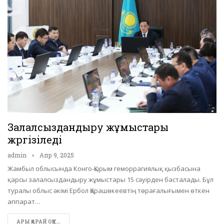
Залалсыздандыру жұмыстары
жүргізіледі
admin
Апр 9, 2025
Жамбыл облысында Конго-Қырым геморрагиялық қызбасына
қарсы залалсыздандыру жұмыстары 15 сәуірден басталады. Бұл
туралы облыс әкімі Ербол Қарашөкеевтің төрағалығымен өткен
аппарат…
АРЫ ҚАРАЙ ОҚУ...