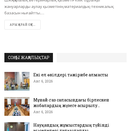
ШЖҚ «Қалалық ветеринарлық қызметі» КМК бұралқы
жануарларды аулау қызметінің материалдық-техникалық
базасын нығайтты.…
АРЫ ҚАРАЙ ОҚУ...
СОҢҒЫ ЖАҢАЛЫҚТАР
Екі ел өкілдері тәжірибе алмасты
Авг 6, 2026
Мұнай-газ саласындағы бірлескен
жобалардың жүзеге асырылу…
Авг 6, 2026
Науқандық жұмыстардың түйінді
мәселелері талқыланды