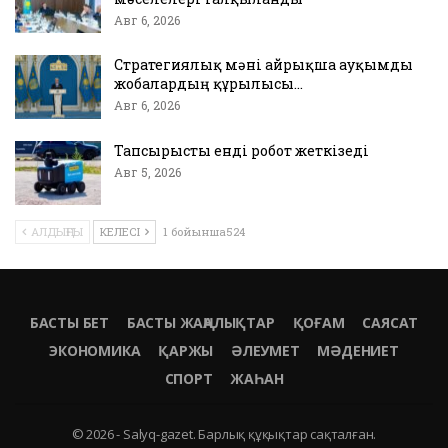
Авг 6, 2026
Стратегиялық мәні айрықша ауқымды
жобалардың құрылысы…
Авг 6, 2026
Тапсырысты енді робот жеткізеді
Авг 5, 2026
АЛДЫҢҒЫ
КЕЛЕСІ
1 бойынша524
БАСТЫ БЕТ
БАСТЫ ЖАҢАЛЫҚТАР
ҚОҒАМ
САЯСАТ
ЭКОНОМИКА
ҚАРЖЫ
ӘЛЕУМЕТ
МӘДЕНИЕТ
СПОРТ
ЖАҺАН
© 2026 - Salyq-gazet. Барлық құқықтар сақталған.