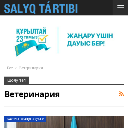
Бет
Ветеринария
Шолу тегі
Ветеринария
БАСТЫ ЖАҢАЛЫҚТАР