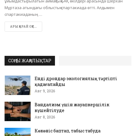
ұйымдастырылатын аймақтық БАҚ өкілдері арасында Шерхан
Мұртаза атындағы облыстық спартакиада өтті. Алдымен
спартакиаданың …
АРЫ ҚАРАЙ ОҚУ...
СОҢҒЫ ЖАҢАЛЫҚТАР
Енді дрондар экологиялық тәртіпті
қадағалайды
Авг 9, 2026
Вандализм үшін жауапкершілік
күшейтілуде
Авг 8, 2026
Көкөніс баптап, табыс табуда