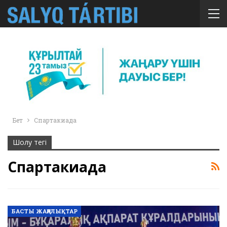
Бет
Спартакиада
Шолу тегі
Спартакиада
БАСТЫ ЖАҢАЛЫҚТАР