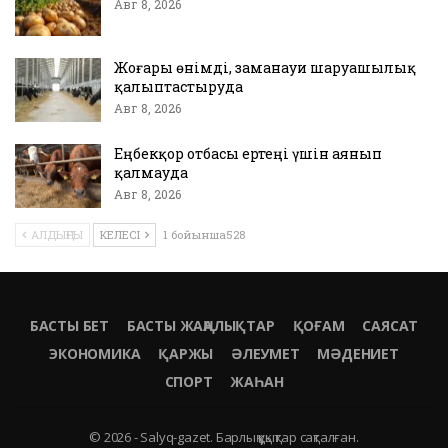
Авг 8, 2026
Жоғары өнімді, заманауи шаруашылық
қалыптастыруда
Авг 8, 2026
Еңбекқор отбасы ертеңі үшін аянып
қалмауда
Авг 8, 2026
АЛДЫҢҒЫ
КЕЛЕСІ
1 бойынша528
БАСТЫ БЕТ
БАСТЫ ЖАҢАЛЫҚТАР
ҚОҒАМ
САЯСАТ
ЭКОНОМИКА
ҚАРЖЫ
ӘЛЕУМЕТ
МӘДЕНИЕТ
СПОРТ
ЖАҺАН
© 2026 - Salyq-gazet. Барлық құқықтар сақталған.