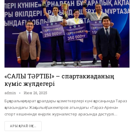
«CАЛЫҚ ТӘРТІБІ» – спартакиаданың
күміс жүлдегері
admin
Июн 26, 2025
Бұқаралық ақпарат құралдары қызметкерлері күні қарсаңында Тараз
қаласындағы Жақсылық Үшкемпіров атындағы «Тараз-Арена»
спорт кешенінде өңірлік журналистер арасында дәстүрлі…
АРЫ ҚАРАЙ ОҚУ...