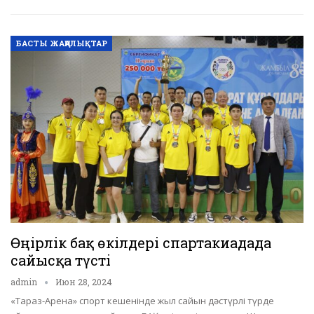
БАСТЫ ЖАҢАЛЫҚТАР
Өңірлік бақ өкілдері спартакиадада
сайысқа түсті
admin
Июн 28, 2024
«Тараз-Арена» спорт кешенінде жыл сайын дәстүрлі түрде