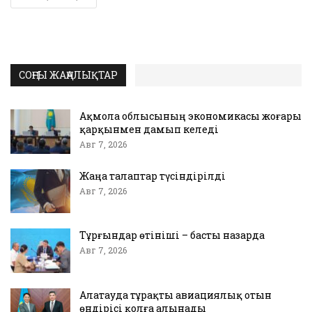
СОҢҒЫ ЖАҢАЛЫҚТАР
Ақмола облысының экономикасы жоғары
қарқынмен дамып келеді
Авг 7, 2026
Жаңа талаптар түсіндірілді
Авг 7, 2026
Тұрғындар өтініші – басты назарда
Авг 7, 2026
Алатауда тұрақты авиациялық отын
өндірісі қолға алынады