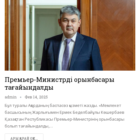
Премьер-Министрдің орынбасары
тағайындалды
admin
Фев 14, 2025
Бұл туралы Ақорданың баспасөз қызметі жазды. «Мемлекет
басшысының Жарлығымен Ермек Беделбайұлы Көшербаев
Қазақстан Республикасы Премьер-Министрінің орынбасары
болып тағайындалды,…
АРЫ ҚАРАЙ ОҚУ...