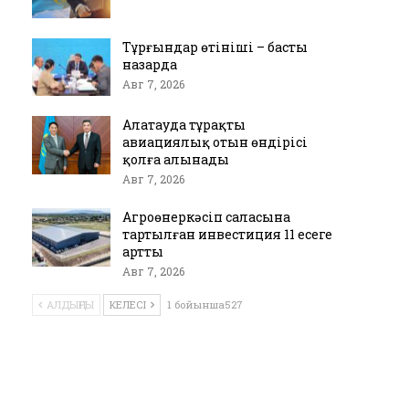
Тұрғындар өтініші – басты
назарда
Авг 7, 2026
Алатауда тұрақты
авиациялық отын өндірісі
қолға алынады
Авг 7, 2026
Агроөнеркәсіп саласына
тартылған инвестиция 11 есеге
артты
Авг 7, 2026
АЛДЫҢҒЫ
КЕЛЕСІ
1 бойынша527