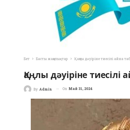
Бет
Басты жаңалықтар
Қаңлы дәуіріне тиесілі айна т
Қаңлы дәуіріне тиесілі
On
Май 31, 2024
By
Admin