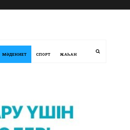
МӘДЕНИЕТ
СПОРТ
ЖАҺАН