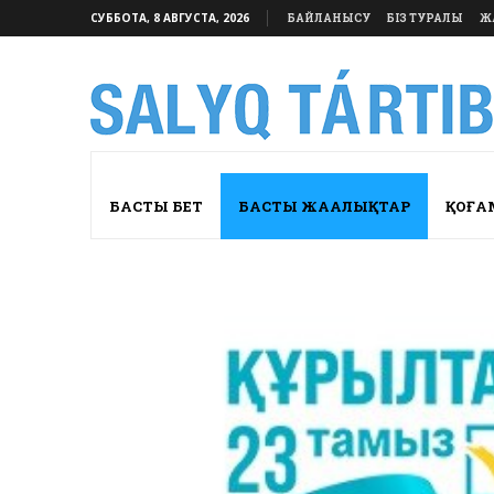
СУББОТА, 8 АВГУСТА, 2026
БАЙЛАНЫСУ
БІЗ ТУРАЛЫ
Ж
БАСТЫ БЕТ
БАСТЫ ЖАҢАЛЫҚТАР
ҚОҒА