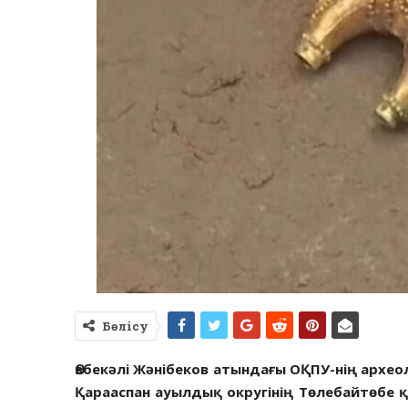
Бөлісу
Өзбекәлі Жәнібеков атындағы ОҚПУ-нің архе
Қарааспан ауылдық округінің Төлебайтөбе 