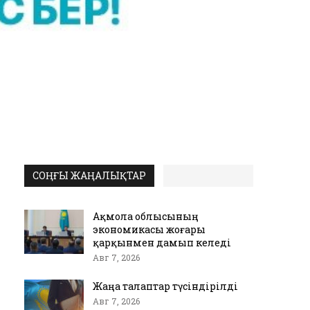
СОҢҒЫ ЖАҢАЛЫҚТАР
Ақмола облысының
экономикасы жоғары
қарқынмен дамып келеді
Авг 7, 2026
Жаңа талаптар түсіндірілді
Авг 7, 2026