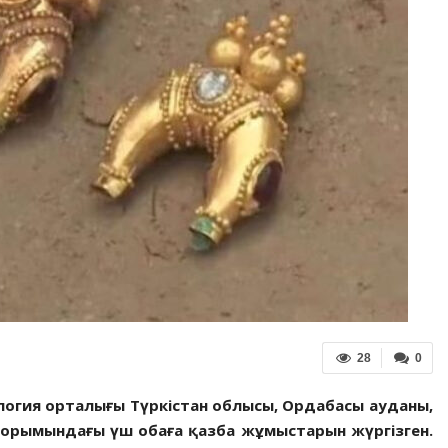
28
0
ология орталығы Түркістан облысы, Ордабасы ауданы,
қорымындағы үш обаға қазба жұмыстарын жүргізген.