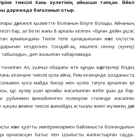
ріне тиесілі Хань әулетінің айнасын тапқан. Әйел
ары дәрежеде бағаланып отыр.
оғары дәрежелі қызметте болғанын білуге болады. Айнаның
есігі бар, ал беткі жағы 8 аркалы келген. «Бұған дейін ұқсас
ан аумағындағы Тилля тепе қалашығынан және оңтүстік
арынан кездескен. Сондай-ақ, көшпелі сюнну (хунну)
 табылады», деп жазылған хабарламада.
оналған. Ал, үшінші обадағы өте құнды жәдігерлер біздің
Хань кезеңіне тиесілі қола айна, Рим кезеңінде қолданыста
 сонымен қоса майда бисер мен қолға тағуға арналған ірі
асы, құс аулау үшін арнайы жасалынған жебе ұшы да бар.
ас рубинмен әшекейленген полихром стилінде жасалған
рмат-қаңлы әлеміне тиесілі әшекейдің астыңғы жиегі жүзімнің дәні
мықты және қуатты империялармен байланыста болғандығын
да орналасқан Батыс пен Шығысты жалғастырған сауда-