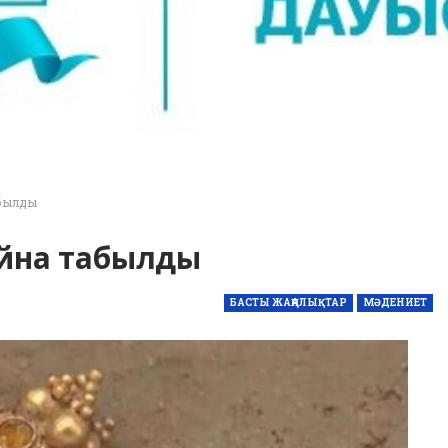
абылды
 айна табылды
БАСТЫ ЖАҢАЛЫҚТАР
МӘДЕНИЕТ