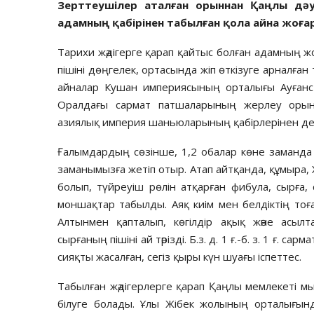
Зерттеушілер аталған орыннан Қаңлы дәуі
адамның қабірінен табылған қола айна жоғ
Тарихи жәдігерге қарап қайтыс болған адамның ж
пішіні дөңгелек, ортасында жіп өткізуге арналған т
айналар Кушан империясының орталығы Ауғанст
Оралдағы сармат патшаларының жерлеу орынд
азиялық империя шаньюларының қабірлерінен де
Ғалымдардың сөзінше, 1,2 обалар көне заманда т
заманымызға жетіп отыр. Атап айтқанда, құмыра, 
болып, түйреуіш рөлін атқарған фибула, сырға,
моншақтар табылды. Аяқ киім мен белдіктің тоғ
Алтынмен қапталып, көгілдір ақық және асылт
сырғаның пішіні ай тәрізді. Б.з. д. 1 ғ.-б. з. 1 ғ. са
сияқты жасалған, сегіз қыры күн шуағы іспеттес.
Табылған жәдігерлерге қарап Қаңлы мемлекеті 
білуге болады. Ұлы Жібек жолының орталығын