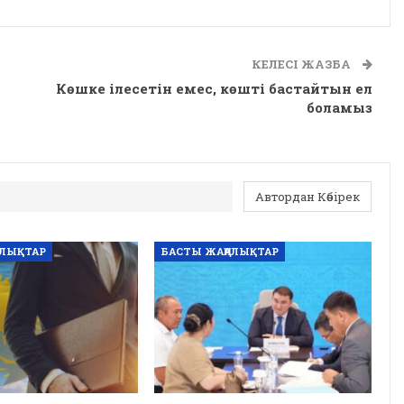
КЕЛЕСІ ЖАЗБА
Көшке ілесетін емес, көшті бастайтын ел
боламыз
Автордан Көбірек
АЛЫҚТАР
БАСТЫ ЖАҢАЛЫҚТАР