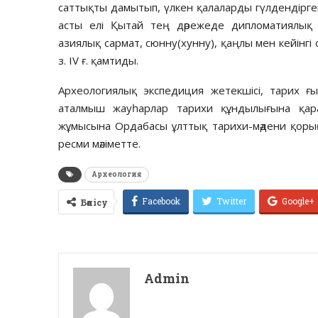
саттықты дамытып, үлкен қалаларды гүлдендірген
асты елі Қытай тең дәрежеде дипломатиялық 
азиялық сармат, сюнну(хунну), қаңлы мен кейінгі с
з. IV ғ. қамтиды.
Археологиялық экспедиция жетекшісі, тарих 
аталмыш жауһарлар тарихи құндылығына қар
жұмысына Ордабасы ұлттық тарихи-мәдени қоры
ресми мәліметте.
Археология
Facebook
Twitter
Google+
Бөлісу
Admin