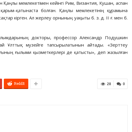
 Қаңлы мемлекетімен кейінгі Рим, Византия, Кушан, аспан
қарым-қатынаста болған. Қаңлы мемлекетінің құрамына
ақтар кірген. Ал жерлеу орнының уақыты б. з. д. II ғ. мен б.
ғылымдарының докторы, профессор Александр Подушкин
ай Ұлттық музейге тапсырылатынын айтады. «Зерттеу
ғының ғылыми қызметкерлері де қатысты», деп жазылған
ReddIt
28
0