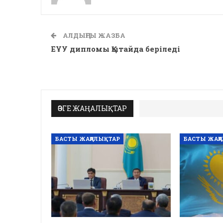
АЛДЫҢҒЫ ЖАЗБА
ЕҰУ дипломы Қытайда беріледі
ӨЗГЕ ЖАҢАЛЫҚТАР
БАСТЫ ЖАҢАЛЫҚТАР
БАСТЫ ЖАҢ