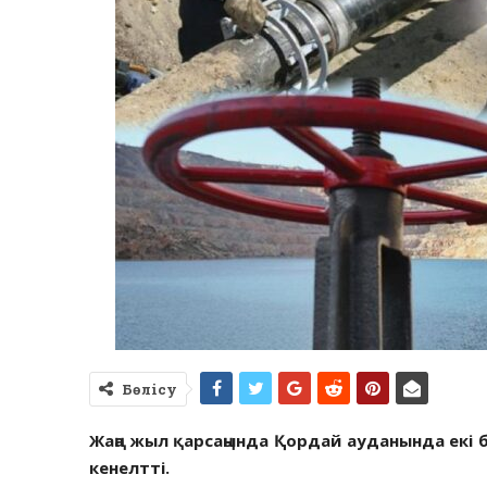
Бөлісу
Жаңа жыл қарсаңында Қордай ауданында екі б
кенелтті.