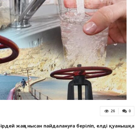
26
0
ірдей жаңа нысан пайдалануға беріліп, елді қуанышқа