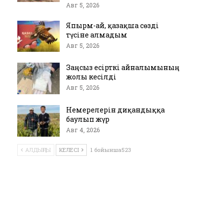
Авг 5, 2026
Япырм-ай, қазақша сөзді
түсіне алмадым
Авг 5, 2026
Заңсыз есірткі айналымының
жолы кесілді
Авг 5, 2026
Немерелерін диқандыққа
баулып жүр
Авг 4, 2026
АЛДЫҢҒЫ
КЕЛЕСІ
1 бойынша523