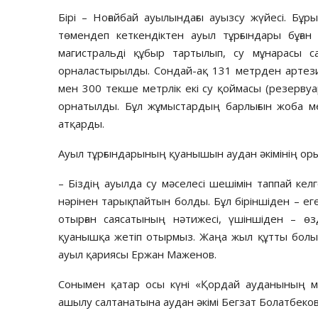
Бірі – Ноғайбай ауылындағы ауызсу жүйесі. Бұ
төмендеп кеткендіктен ауыл тұрғындары бұған
магистральді құбыр тартылып, су мұнарасы с
орналастырылды. Сондай-ақ 131 метрден артези
мен 300 текше метрлік екі су қоймасы (резервуа
орнатылды. Бұл жұмыстардың барлығын жоба мерд
атқарды.
Ауыл тұрғындарының қуанышын аудан әкімінің оры
– Біздің ауылда су мәселесі шешімін таппай келге
нәрінен тарықпайтын болды. Бұл біріншіден – ег
отырған саясатының нәтижесі, үшіншіден – ө
қуанышқа жетіп отырмыз. Жаңа жыл құтты болы
ауыл қариясы Ержан Маженов.
Сонымен қатар осы күні «Қордай ауданының ме
ашылу салтанатына аудан әкімі Бегзат Болатбеков