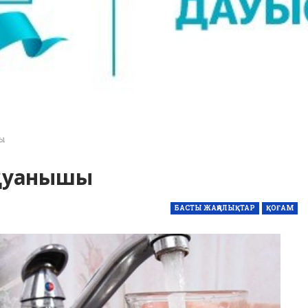
ы
 қуанышы
БАСТЫ ЖАҢАЛЫҚТАР
ҚОҒАМ