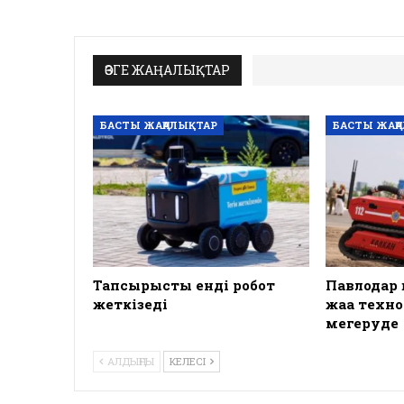
ӨЗГЕ ЖАҢАЛЫҚТАР
БАСТЫ ЖАҢАЛЫҚТАР
БАСТЫ ЖАҢ
Тапсырысты енді робот
Павлодар
жеткізеді
жаңа техн
меңгеруде
АЛДЫҢҒЫ
КЕЛЕСІ