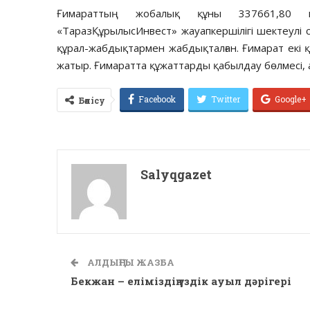
Ғимараттың жобалық құны 337661,80 м
«ТаразҚұрылысИнвест» жауапкершілігі шектеулі сер
құрал-жабдықтармен жабдықталған. Ғимарат екі
жатыр. Ғимаратта құжаттарды қабылдау бөлмесі, 
Facebook
Twitter
Google+
Бөлісу
Salyqgazet
АЛДЫҢҒЫ ЖАЗБА
Бекжан – еліміздің үздік ауыл дәрігері