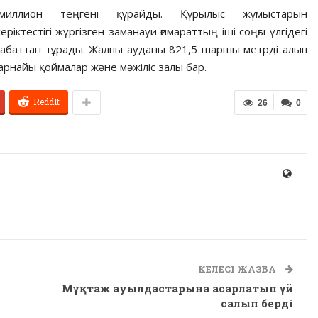
иллион теңгені құрайды. Құрылыс жұмыстарын
іктестігі жүргізген заманауи ғимараттың іші соңғы үлгідегі
 қабаттан тұрады. Жалпы ауданы 821,5 шаршы метрді алып
арнайы қоймалар және мәжіліс залы бар.
ReddIt
26
0
КЕЛЕСІ ЖАЗБА
Мұқтаж ауылдастарына асарлатып үй
салып берді