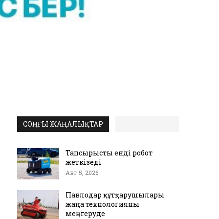
СОҢҒЫ ЖАҢАЛЫҚТАР
Тапсырысты енді робот
жеткізеді
Авг 5, 2026
Павлодар құтқарушылары
жаңа технологияны
меңгеруде