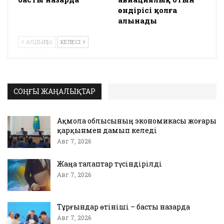
өндірісі қолға
алынады
АЛДЫҢҒЫ
КЕЛЕСІ
СОҢҒЫ ЖАҢАЛЫҚТАР
Ақмола облысының экономикасы жоғары
қарқынмен дамып келеді
Авг 7, 2026
Жаңа талаптар түсіндірілді
Авг 7, 2026
Тұрғындар өтініші – басты назарда
Авг 7, 2026