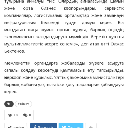
тұғырына айналуы тиіс. Олардың айналасында шағын
және орта бизнес кәсіпорындары, сервистік
компаниялар, логистикалық орталықтар және заманауи
инфрақұрылым белсенді түрде дамуы керек. Біз
мыңдаған жаңа жұмыс орнын құруға, барлық өңірдің
экономикасын жандандыруға мүмкіндік беретін қуатты
мультипликативтік әсерге сенеміз», деп атап өтті Олжас
Бектенов.
Мемлекеттік органдарға жобаларды жүзеге асыруға
сапалы қолдау көрсетуді қамтамасыз ету тапсырылды.
Өнеркәсіп және құрылыс, Ұлттық экономика министрліктері
барлық жобаны уақтылы іске қосу шараларын қабылдауы
керек.
Үкімет
18
0
Facebook
Twitter
Бөлісу