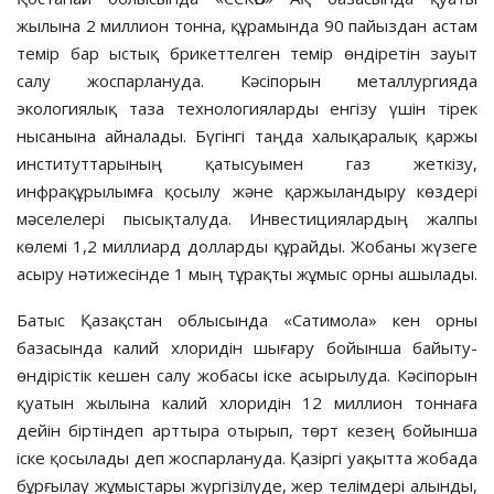
жылына 2 миллион тонна, құрамында 90 пайыздан астам
темір бар ыстық брикеттелген темір өндіретін зауыт
салу жоспарлануда. Кәсіпорын металлургияда
экологиялық таза технологияларды енгізу үшін тірек
нысанына айналады. Бүгінгі таңда халықаралық қаржы
институттарының қатысуымен газ жеткізу,
инфрақұрылымға қосылу және қаржыландыру көздері
мәселелері пысықталуда. Инвестициялардың жалпы
көлемі 1,2 миллиард долларды құрайды. Жобаны жүзеге
асыру нәтижесінде 1 мың тұрақты жұмыс орны ашылады.
Батыс Қазақстан облысында «Сатимола» кен орны
базасында калий хлоридін шығару бойынша байыту-
өндірістік кешен салу жобасы іске асырылуда. Кәсіпорын
қуатын жылына калий хлоридін 12 миллион тоннаға
дейін біртіндеп арттыра отырып, төрт кезең бойынша
іске қосылады деп жоспарлануда. Қазіргі уақытта жобада
бұрғылау жұмыстары жүргізілуде, жер телімдері алынды,