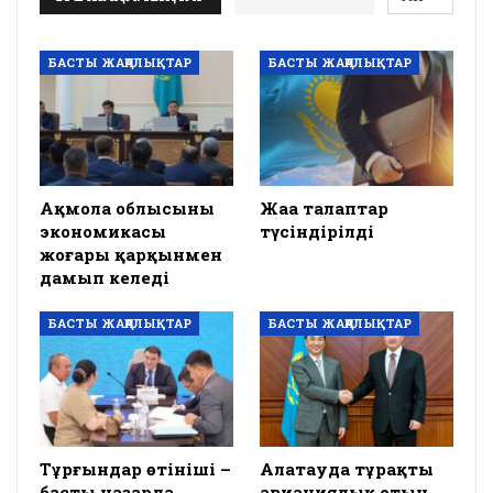
БАСТЫ ЖАҢАЛЫҚТАР
БАСТЫ ЖАҢАЛЫҚТАР
Ақмола облысының
Жаңа талаптар
экономикасы
түсіндірілді
жоғары қарқынмен
дамып келеді
БАСТЫ ЖАҢАЛЫҚТАР
БАСТЫ ЖАҢАЛЫҚТАР
Тұрғындар өтініші –
Алатауда тұрақты
басты назарда
авиациялық отын