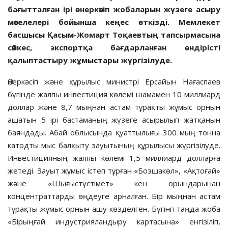
бағытталған ірі өнеркәсіп жобаларын жүзеге асыру
мәселелері бойынша кеңес өткізді. Мемлекет
басшысы Қасым-Жомарт Тоқаевтың тапсырмасына
сәйкес, экспортқа бағдарланған өндірісті
қалыптастыру жұмыстары жүргізілуде.
Өнеркәсіп және құрылыс министрі Ерсайын Нағаспаев
бүгінде жалпы инвестиция көлемі шамамен 10 миллиард
доллар және 8,7 мыңнан астам тұрақты жұмыс орнын
ашатын 5 ірі бастаманың жүзеге асырылып жатқанын
баяндады. Абай облысында қуаттылығы 300 мың тонна
катодты мыс балқыту зауытының құрылысы жүргізілуде.
Инвестицияның жалпы көлемі 1,5 миллиард долларға
жетеді. Зауыт жұмыс істеп тұрған «Бозшакөл», «Ақтоғай»
және «Шығыстүстімет» кен орындарынан
концентраттарды өңдеуге арналған. Бір мыңнан астам
тұрақты жұмыс орнын ашу көзделген. Бүгінгі таңда жоба
«Бірыңғай индустрияландыру картасына» енгізіліп,