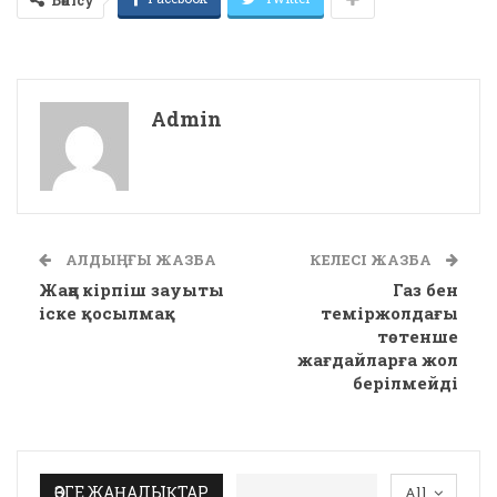
Admin
АЛДЫҢҒЫ ЖАЗБА
КЕЛЕСІ ЖАЗБА
Жаңа кірпіш зауыты
Газ бен
іске қосылмақ
теміржолдағы
төтенше
жағдайларға жол
берілмейді
ӨЗГЕ ЖАҢАЛЫҚТАР
All