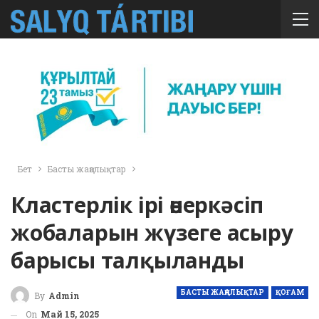
Бет
Басты жаңалықтар
Кластерлік ірі өнеркәсіп
жобаларын жүзеге асыру
барысы талқыланды
БАСТЫ ЖАҢАЛЫҚТАР
ҚОҒАМ
By
Admin
On
Май 15, 2025