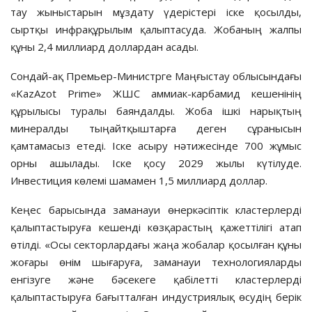
тау жыныстарын мұздату үдерістері іске қосылды,
сыртқы инфрақұрылым қалыптасуда. Жобаның жалпы
құны 2,4 миллиард доллардан асады.
Сондай-ақ Премьер-Министрге Маңғыстау облысындағы
«KazAzot Prime» ЖШС аммиак-карбамид кешенінің
құрылысы туралы баяндалды. Жоба ішкі нарықтың
минералды тыңайтқыштарға деген сұранысын
қамтамасыз етеді. Іске асыру нәтижесінде 700 жұмыс
орны ашылады. Іске қосу 2029 жылы күтілуде.
Инвестиция көлемі шамамен 1,5 миллиард доллар.
Кеңес барысында заманауи өнеркәсіптік кластерлерді
қалыптастыруға кешенді көзқарастың қажеттілігі атап
өтілді. «Осы секторлардағы жаңа жобалар қосылған құны
жоғары өнім шығаруға, заманауи технологияларды
енгізуге және бәсекеге қабілетті кластерлерді
қалыптастыруға бағытталған индустриялық өсудің берік