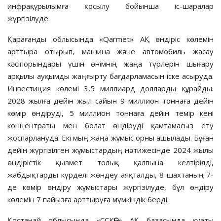
инфрақұрылымға қосылу бойынша іс-шаралар
жүргізілуде.
Қарағанды облысында «Qarmet» АҚ өндіріс көлемін
арттыра отырып, машина және автомобиль жасау
кәсіпорындары үшін өнімнің жаңа түрлерін шығару
арқылы ауқымды жаңғырту бағдарламасын іске асыруда.
Инвестиция көлемі 3,5 миллиард долларды құрайды.
2028 жылға дейін жыл сайын 9 миллион тоннаға дейін
көмір өндіруді, 5 миллион тоннаға дейін темір кені
концентраты мен болат өндіруді қамтамасыз ету
жоспарлануда. Екі мың жаңа жұмыс орны ашылады. Бұған
дейін жүргізілген жұмыстардың нәтижесінде 2024 жылы
өндірістік қызмет толық қалпына келтірілді,
жабдықтарды күрделі жөндеу аяқталды, 8 шахтаның 7-
де көмір өндіру жұмыстары жүргізілуде, бұл өндіру
көлемін 7 пайызға арттыруға мүмкіндік берді.
Қостанай облысында «ССКӨБ» АҚ базасында қуаты