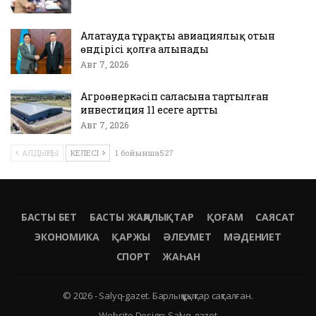
Алатауда тұрақты авиациялық отын
өндірісі қолға алынады
Авг 7, 2026
Агроөнеркәсіп саласына тартылған
инвестиция 11 есеге артты
Авг 7, 2026
АЛДЫҢҒЫ
КЕЛЕСІ
1 бойынша527
БАСТЫ БЕТ
БАСТЫ ЖАҢАЛЫҚТАР
ҚОҒАМ
САЯСАТ
ЭКОНОМИКА
ҚАРЖЫ
ӘЛЕУМЕТ
МӘДЕНИЕТ
СПОРТ
ЖАҺАН
© 2026 - Salyq-gazet. Барлық құқықтар сақталған.
Website Design:
Salyq-gazet