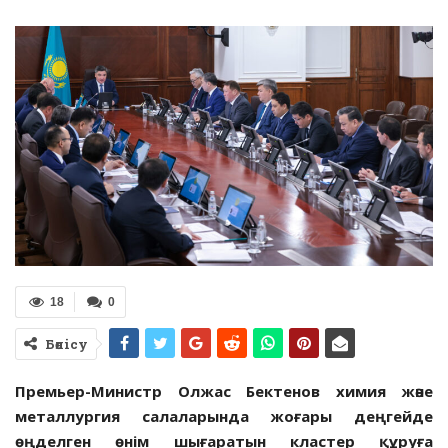
18
0
Бөлісу
Премьер-Министр Олжас Бектенов химия және
металлургия салаларында жоғары деңгейде
өңделген өнім шығаратын кластер құруға