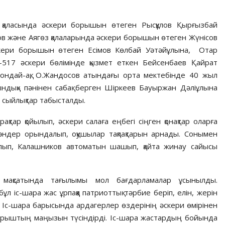
 қаласында әскери борышын өтеген Рысқұлов Қырғызбай
в және Аягөз қалаларында әскери борышын өтеген Жүнісов
скери борышын өтеген Есімов Көлбай Уәтәйұлына, Отар
5-517 әскери бөлімінде қызмет еткен Бейсенбаев Қайрат
сондай-ақ, О.Жандосов атындағы орта мектебінде 40 жыл
ындық» пәнінен сабақ берген Шіркеев Бауыржан Дәліұлына
ы сыйлықтар табысталды.
тар қойылып, әскери салаға еңбегі сіңген қонақтар оларға
 әндер орындалып, оқушылар тақпақтарын арнады. Сонымен
ылып, Калашников автоматын шашып, қайта жинау сайысы
у мақсатында тағылымы мол бағдарламалар ұсынылды.
л іс-шара жас ұрпаққа патриоттық тәрбие беріп, елін, жерін
і. Іс-шара барысында ардагерлер өздерінің әскери өмірінен
орыштың маңызын түсіндірді. Іс-шара жастардың бойында