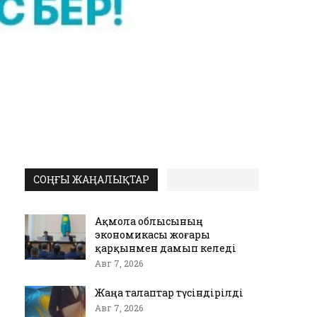
СОҢҒЫ ЖАҢАЛЫҚТАР
Ақмола облысының
экономикасы жоғары
қарқынмен дамып келеді
Авг 7, 2026
Жаңа талаптар түсіндірілді
Авг 7, 2026