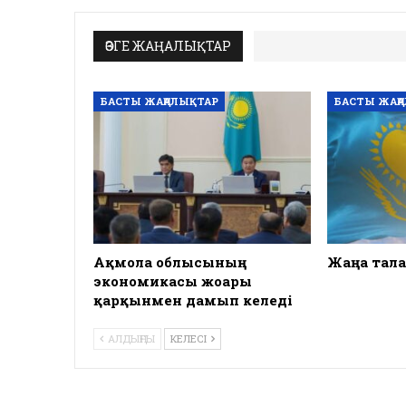
ӨЗГЕ ЖАҢАЛЫҚТАР
БАСТЫ ЖАҢАЛЫҚТАР
БАСТЫ ЖАҢ
Ақмола облысының
Жаңа тала
экономикасы жоғары
қарқынмен дамып келеді
АЛДЫҢҒЫ
КЕЛЕСІ