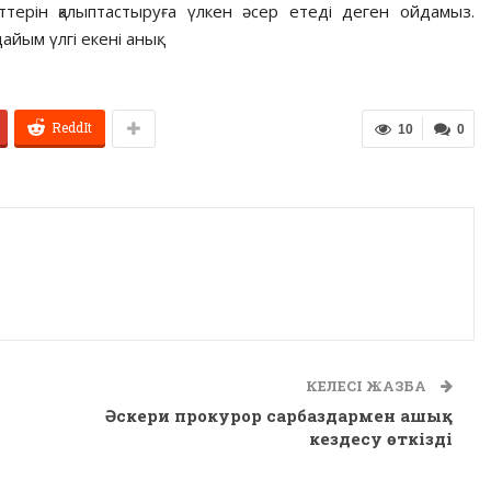
еттерін қалыптастыруға үлкен әсер етеді деген ойдамыз.
айым үлгі екені анық.
ReddIt
10
0
КЕЛЕСІ ЖАЗБА
Әскери прокурор сарбаздармен ашық
кездесу өткізді