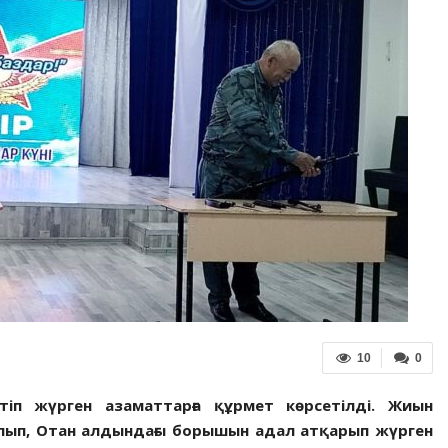
10
0
п жүрген азаматтарға құрмет көрсетілді. Жиын
лып, Отан алдындағы борышын адал атқарып жүрген