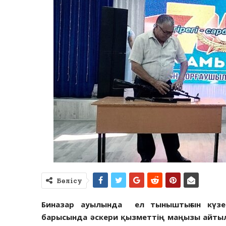
Бөлісу
Биназар ауылында ел тыныштығын күзеті
барысында әскери қызметтің маңызы айты