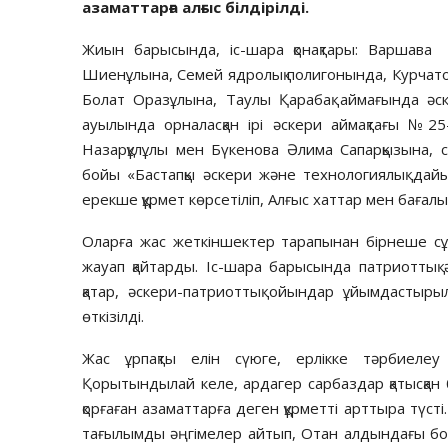
азаматтарға алғыс білдірілді.
Жиын барысында, іс-шара қонақтары: Варшава
Шиенұлына, Семей ядролық полигонында, Курчато
Болат Оразұлына, Таулы Қарабақ аймағында ә
ауылында орналасқан ірі әскери аймақтағы №2
Назарқұлұлы мен Бүкенова Әлима Сапарқызына, 
бойы «Бастапқы әскери және технологиялық дай
ерекше құрмет көрсетіліп, Алғыс хаттар мен бағал
Оларға жас жеткіншектер тарапынан бірнеше сұрақ
жауап қайтарды. Іс-шара барысында патриоттық
қатар, әскери-патриоттық ойындар ұйымдастыр
өткізілді.
Жас ұрпақты елін сүюге, ерлікке тәрбиеле
Қорытындылай келе, ардагер сарбаздар қатысқан бұ
қорғаған азаматтарға деген құрметті арттыра түст
тағылымды әңгімелер айтып, Отан алдындағы б