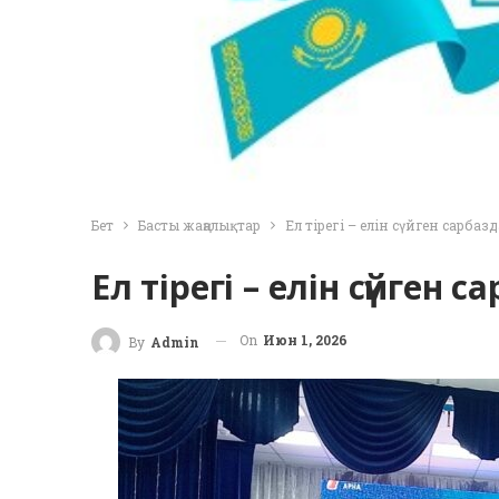
Бет
Басты жаңалықтар
Ел тірегі – елін сүйген сарбазд
Ел тірегі – елін сүйген с
On
Июн 1, 2026
By
Admin