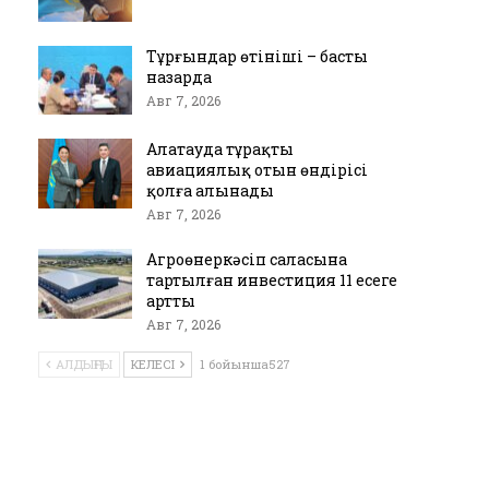
Тұрғындар өтініші – басты
назарда
Авг 7, 2026
Алатауда тұрақты
авиациялық отын өндірісі
қолға алынады
Авг 7, 2026
Агроөнеркәсіп саласына
тартылған инвестиция 11 есеге
артты
Авг 7, 2026
АЛДЫҢҒЫ
КЕЛЕСІ
1 бойынша527