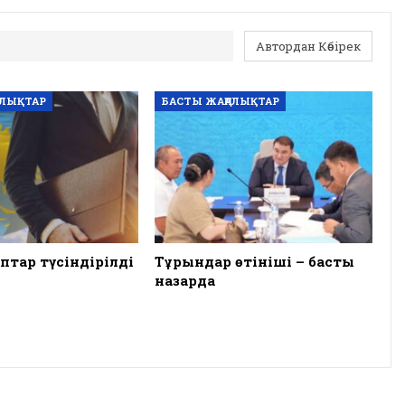
Автордан Көбірек
АЛЫҚТАР
БАСТЫ ЖАҢАЛЫҚТАР
птар түсіндірілді
Тұрғындар өтініші – басты
назарда