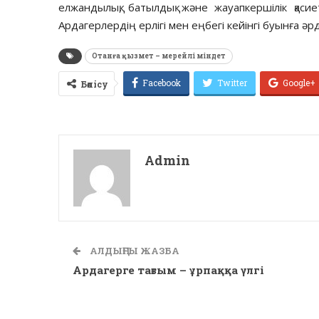
елжандылық, батылдық және жауапкершілік қаси
Ардагерлердің ерлігі мен еңбегі кейінгі буынға әрд
Отанға қызмет – мерейлі міндет
Facebook
Twitter
Google+
Бөлісу
Admin
АЛДЫҢҒЫ ЖАЗБА
Ардагерге тағзым – ұрпаққа үлгі