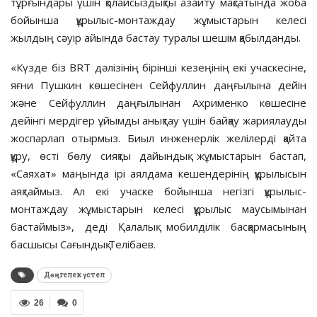
тұрғындары үшін қолайсыздықты азайту мақсатында жоба
бойынша құрылыс-монтаждау жұмыстарын келесі
жылдың сәуір айында бастау туралы шешім қабылданды.
«Күзде біз BRT дәлізінің бірінші кезеңінің екі учаскесіне,
яғни Пушкин көшесінен Сейфуллин даңғылына дейін
және Сейфуллин даңғылынан Ахрименко көшесіне
дейінгі мердігер ұйымды анықтау үшін байқау жариялауды
жоспарлап отырмыз. Биыл инженерлік желілерді қайта
құру, өсті бөлу сияқты дайындық жұмыстарын бастап,
«Саяхат» маңында ірі аялдама кешендерінің құрылысын
аяқтаймыз. Ал екі учаске бойынша негізгі құрылыс-
монтаждау жұмыстарын келесі құрылыс маусымынан
бастаймыз», деді Қалалық мобилділік басқармасының
басшысы Сағындық Телібаев.
Дөңгелек үстел
26
0