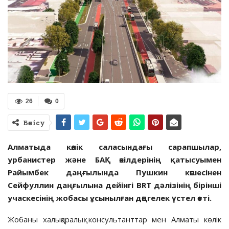
26
0
Бөлісу
Алматыда көлік саласындағы сарапшылар,
урбанистер және БАҚ өкілдерінің қатысуымен
Райымбек даңғылында Пушкин көшесінен
Сейфуллин даңғылына дейінгі BRT дәлізінің бірінші
учаскесінің жобасы ұсынылған дөңгелек үстел өтті.
Жобаны халықаралық консультанттар мен Алматы көлік