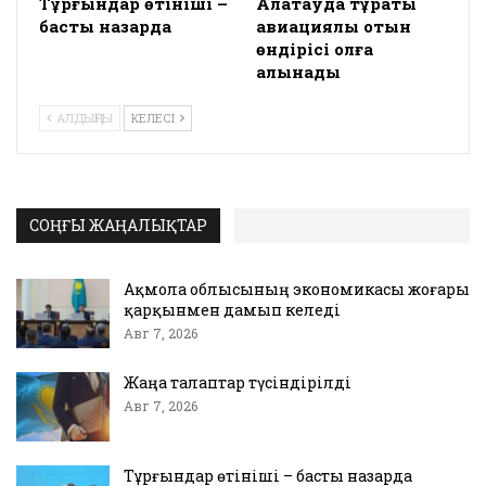
Тұрғындар өтініші –
Алатауда тұрақты
басты назарда
авиациялық отын
өндірісі қолға
алынады
АЛДЫҢҒЫ
КЕЛЕСІ
СОҢҒЫ ЖАҢАЛЫҚТАР
Ақмола облысының экономикасы жоғары
қарқынмен дамып келеді
Авг 7, 2026
Жаңа талаптар түсіндірілді
Авг 7, 2026
Тұрғындар өтініші – басты назарда