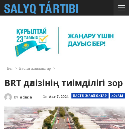
Бет
Басты жаңалықтар
BRT дәлізінің тиімділігі зор
БАСТЫ ЖАҢАЛЫҚТАР
ҚОҒАМ
On
Авг 7, 2024
By
Admin