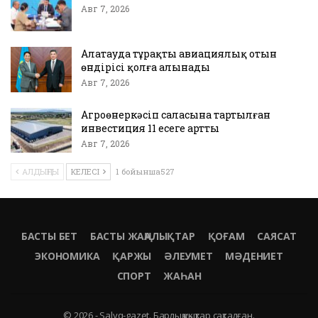
Авг 7, 2026
Алатауда тұрақты авиациялық отын
өндірісі қолға алынады
Авг 7, 2026
Агроөнеркәсіп саласына тартылған
инвестиция 11 есеге артты
Авг 7, 2026
АЛДЫҢҒЫ
КЕЛЕСІ
1 бойынша527
БАСТЫ БЕТ
БАСТЫ ЖАҢАЛЫҚТАР
ҚОҒАМ
САЯСАТ
ЭКОНОМИКА
ҚАРЖЫ
ӘЛЕУМЕТ
МӘДЕНИЕТ
СПОРТ
ЖАҺАН
© 2026 - Salyq-gazet. Барлық құқықтар сақталған.