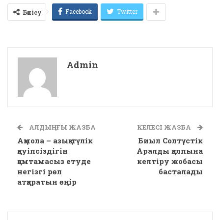
Facebook
Twitter
Бөлісу
Admin
АЛДЫҢҒЫ ЖАЗБА
КЕЛЕСІ ЖАЗБА
Ақмола – азық-түлік
Биыл Солтүстік
қауіпсіздігін
Аралды қалпына
қамтамасыз етуде
келтіру жобасы
негізгі рөл
басталады
атқаратын өңір