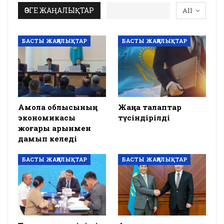
ӨЗГЕ ЖАҢАЛЫҚТАР
All
БАСТЫ ЖАҢАЛЫҚТАР
БАСТЫ ЖАҢАЛЫҚТАР
Ақмола облысының
Жаңа талаптар
экономикасы
түсіндірілді
жоғары қарқынмен
дамып келеді
БАСТЫ ЖАҢАЛЫҚТАР
БАСТЫ ЖАҢАЛЫҚТАР