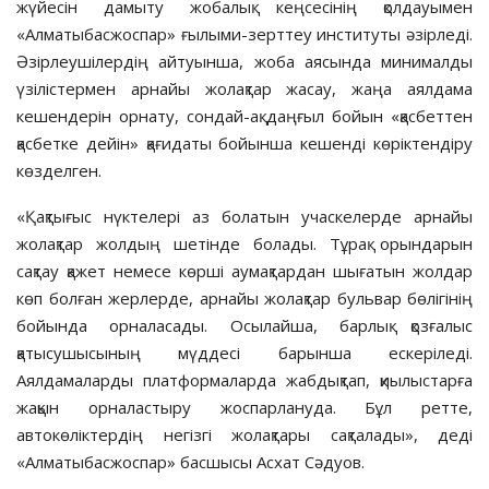
жүйесін дамыту жобалық кеңсесінің қолдауымен
«Алматыбасжоспар» ғылыми-зерттеу институты әзірледі.
Әзірлеушілердің айтуынша, жоба аясында минималды
үзілістермен арнайы жолақтар жасау, жаңа аялдама
кешендерін орнату, сондай-ақ даңғыл бойын «қасбеттен
қасбетке дейін» қағидаты бойынша кешенді көріктендіру
көзделген.
«Қақтығыс нүктелері аз болатын учаскелерде арнайы
жолақтар жолдың шетінде болады. Тұрақ орындарын
сақтау қажет немесе көрші аумақтардан шығатын жолдар
көп болған жерлерде, арнайы жолақтар бульвар бөлігінің
бойында орналасады. Осылайша, барлық қозғалыс
қатысушысының мүддесі барынша ескеріледі.
Аялдамаларды платформаларда жабдықтап, қиылыстарға
жақын орналастыру жоспарлануда. Бұл ретте,
автокөліктердің негізгі жолақтары сақталады», деді
«Алматыбасжоспар» басшысы Асхат Сәдуов.