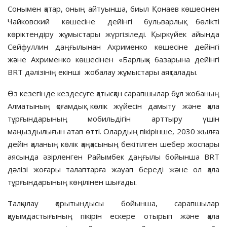
Сонымен қатар, оның айтуынша, биыл Қонаев көшесінен
Чайковский көшесіне дейінгі бульварлық бөлікті
көріктендіру жұмыстары жүргізіледі. Қыркүйек айында
Сейфуллин даңғылынан Ахрименко көшесіне дейінгі
және Ахрименко көшесінен «Барлық» базарына дейінгі
BRT дәлізінің екінші жобалау жұмыстары аяқталады.
Өз кезегінде кездесуге қатысқан сарапшылар бұл жобаның
Алматының қоғамдық көлік жүйесін дамыту және қала
тұрғындарының мобильдігін арттыру үшін
маңыздылығын атап өтті. Олардың пікірінше, 2030 жылға
дейін қаланың көлік қаңқасының бекітілген шебер жоспары
аясында әзірленген Райымбек даңғылы бойынша BRT
дәлізі жоғары талаптарға жауап береді және ол қала
тұрғындарының көңілінен шығады.
Талқылау қорытындысы бойынша, сарапшылар
қауымдастығының пікірін ескере отырып және қала