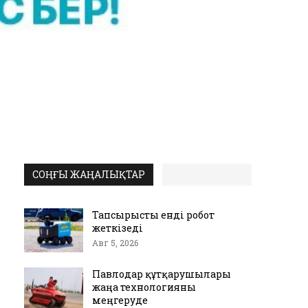
СОҢҒЫ ЖАҢАЛЫҚТАР
Тапсырысты енді робот
жеткізеді
Авг 5, 2026
Павлодар құтқарушылары
жаңа технологияны
меңгеруде