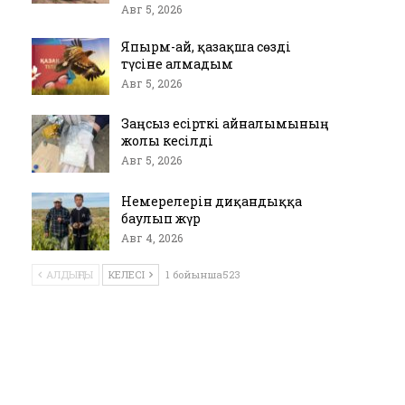
Авг 5, 2026
Япырм-ай, қазақша сөзді
түсіне алмадым
Авг 5, 2026
Заңсыз есірткі айналымының
жолы кесілді
Авг 5, 2026
Немерелерін диқандыққа
баулып жүр
Авг 4, 2026
АЛДЫҢҒЫ
КЕЛЕСІ
1 бойынша523