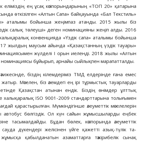
ік еліміздің ең ұсақ кәсіпорындарының «ТОП 20» қатарына
сында өткізілген «Алтын Сапа» бай­қауында «Бал Текстиль»
ы» аталымы бойынша жеңімпаз атанды. 2015 жылы біз
Үздік салық төлеуші» деген номинацияны жеңіп алды. 2016
алықаралық конвенцияда «Үздік сапа» аталымы бойынша
017 жылдың маусым айында «Қазақстанның үздік тауары»
минациясымен жүлделі I орын иеленді. 2018 жылы «Алтын
» номинация­сы бұйырып, арнайы сыйлықпен марапатталды.
ти­же­сінде, біздің кілемдеріміз ТМД елдерінде ғана емес
атыр. Мәселен, біз әлемдегі ең ірі тұрмыстық тауарларды
 ретінде Қазақстан атынан ендік. Біздің өнімдер ұлттық
ге халықаралық ISO 9001-2009 стандарттарына толы­ғымен
ғдай қарастырылған. Мүмкіндігінше әлеуметтік мәселелерін
автобус бөлгіздік. Ол күн сайын­ жұмысшыларды еңбек
ріне тасымалдайды. Бұдан бөлек, кәсіп­орында әлеуметтік
сауда дүкендері желі­сінен үйге қ­а­жетті азық-түлік та­
ұ­мысқа қабылданатын азаматтарға тәжі­рибелік сынақ