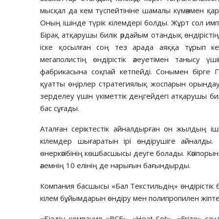
мысқал да кем түс­пейтініне шамалы күмәнмен қа
Оның ішінде түрік кілемдері болды. Жұрт сол имп
Бірақ атқарушы билік әрдайым отандық өндірістің 
іске қосылған соң тез арада аяққа тұрып кет
мегаполистің өндірістік әлеуетімен танысу 
фабрикасына соқпай кетпейді. Сонымен бірге
қуатты өңірлер стратегиялық жоспарын орындау 
зерделеу үшін үкіметтік деңгейдегі атқарушы бил
бас сұғады.
Аталған серіктестік айналдырған он жылдың і
кілемдер шығаратын ірі өндірушіге айналды. 
өнеркәсібінің көшбасшысы деуге болады. Кәсіпоры
әлемнің 10 елінің де нарығын бағындырды.
Компания басшысы «Бал Текс­тильдің» өндірістік ба
кілем бұйымдарын өнді­­ру мен полипропилен жіпте
«Біздің компания «BCF», «Heat-Set», «Frize» сауда