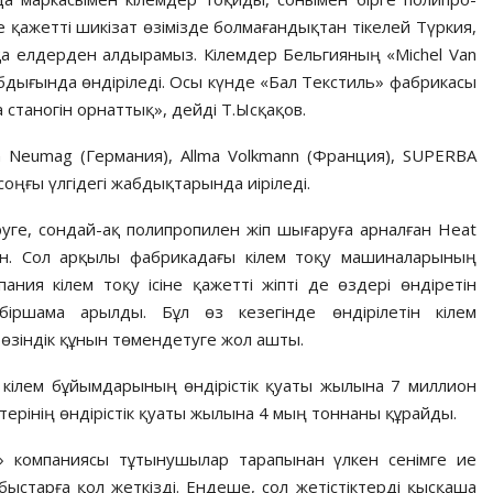
қажетті ши­кі­зат өзімізде болмағандықтан тіке­лей Түркия,
қа елдерден алдырамыз. Кілемдер Бель­гия­ның «Michel Van
­ды­ғында өндіріледі. Осы күнде «Бал Текс­тиль» фабрикасы
ма станогін орнаттық», дейді Т.Ысқақов.
on Neumag (Гер­мания), Allma Volkmann (Франция), SUPERBA
оңғы үлгідегі жабдықтарында иіріледі.
руге, сондай-ақ полипропилен жіп шығаруға арналған Heat
сқан. Сол арқылы фабрикадағы кілем тоқу машиналарының
ания кілем тоқу ісіне қажетті жіпті де өздері өндіретін
 біршама арылды. Бұл өз кезегінде өндірілетін кілем
өзіндік құнын төмендетуге жол ашты.
әне кілем бұйым­дарының өндірістік қуаты жылына 7 миллион
ерінің өндірістік қуаты жылына 4 мың тоннаны құрайды.
 компаниясы тұты­нушылар тарапынан үлкен сенімге ие
ыстарға қол жеткізді. Ендеше, сол жетістіктер­ді қысқаша