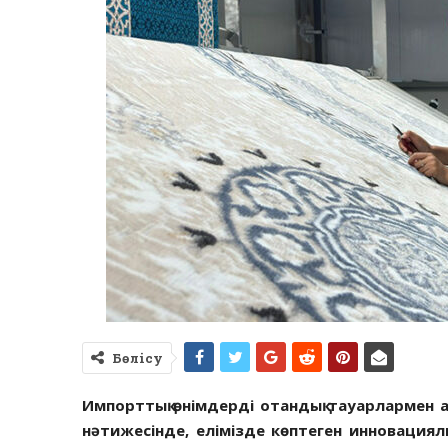
Бөлісу
Импорттық өнімдерді отандық тауарлармен а
нәтижесінде, елі­мізде көптеген инно­вациял