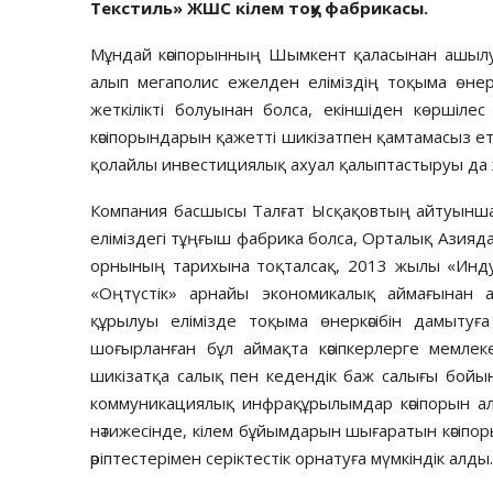
Текстиль» ЖШС кілем тоқу фабрикасы.
Мұндай кәсіпорынның Шымкент қаласынан ашылуы 
алып мегаполис ежелден еліміздің тоқыма өнеркә
жеткілікті болуы­­нан болса, екіншіден көршіл
кәсіпорындарын қажетті шикі­затпен қамтамасыз еті
қолайлы инвестициялық ахуал қалып­тас­тыруы да ж
Компания басшысы Тал­ғат­ Ысқақовтың айтуын­ша
еліміздегі тұңғыш фабрика болса, Орталық Азияда д
орнының тарихына тоқталсақ, 2013 жылы «Инд
«Оңтүстік» арнайы экономикалық аймағынан 
құрылуы елімізде тоқыма өнер­кә­сібін дамыту
шоғырланған бұл аймақта кәсіпкерлерге мемле
шикізатқа салық пен кедендік баж салығы бойы
коммуникация­лық инфрақұрылымдар кәсіпорын а
нәтижесінде, кілем бұйымдарын шығаратын кәсіпор
әріптестерімен серіктестік орнатуға мүмкіндік алды.