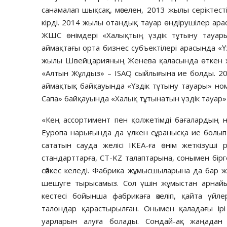
санамалап шықсақ, мәселен, 2013 жылы серіктест
кірді. 2014 жылы отандық тауар өндірушілер ара
ЖШС өнімдері «Халықтың үздік тұтыну тауар
аймақтағы орта бизнес субъектілері арасында «
жылы Швейцарияның Женева қаласында өткен х
«Алтын Жұлдыз» – ISAQ сыйлығына ие болды. 2
аймақтық байқауында «Үздік тұтыну тауары» но
Cапа» байқауында «Халық тұтынатын үздік тауар
«Кең ассортимент пен қол­жетімді бағалардың нә
Еуропа нарығында да үлкен сұранысқа ие болып ж
сата­тын сауда желісі IKEA-ға өнім жеткізуші
стандарттарға, СТ-KZ талаптарына, сонымен бір
сәйкес келеді. Фабрика жұмыс­шыларына да бар жа
шешуге тырысамыз. Сол үшін жұмыстан арнайы 
кестесі бойынша фабрикаға әкеліп, қайта үйле­
талондар қарас­т­­ырылған. Онымен қаладағы ірі 
уарларын алуға болады. Сондай-ақ жаңадан ж