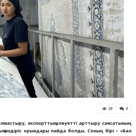
28
0
лмастыру, экспорт­тық әлеуетті арттыру саясатының
ық өндіріс орындары пайда бол­ды. Соның бірі – «Бал