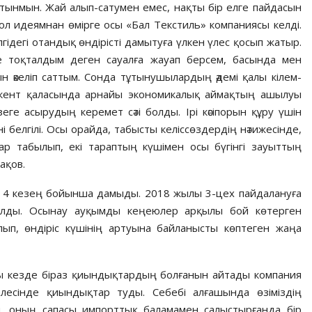
йтынмын. Жай алып-сатумен емес, нақты бір елге пайдасын
ол идеям­нан өмірге осы «Бал Текстиль» компаниясы келді.
ідегі отандық өнді­рісті дамытуға үлкен үлес қосып жатыр.
іне тоқталдым деген сауалға жауап берсем, басында мен
 әкеліп саттым. Сонда тұтынушылардың әдемі қалы кілем­
кент қаласында арнайы экономикалық аймақтың ашылуы
е асыру­дың керемет сәті болды. Ірі кәсіп­орын құру үшін
белгілі. Осы орайда, табысты келіс­сөз­дердің нәтижесінде,
р­лар табылып, екі тараптың күші­мен осы бүгінгі зауыттың
ақов.
 4 кезең бо­йынша дамыды. 2018 жылы 3-цех пай­­далануға
алды. Осы­нау ауқымды кеңеюлер арқылы бой көтерген
ып, өндіріс күшінің артуына байланыс­ты көптеген жаңа
пқы кезде біраз қиындықтардың болғанын айтады компания
селесінде қиындықтар туды. Себебі алғашында өзіміздің
н, оның сапасы импорттық баламамен салыс­тырғанда бір