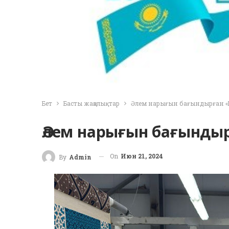
Бет
Басты жаңалықтар
Әлем нарығын бағындырған «Б
Әлем нарығын бағындыр
On
Июн 21, 2024
By
Admin