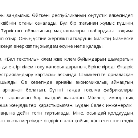
заң­ды­лық. Өйткені республиканың оңтүстік өлкесіндегі
сібінің отаны­ сана­лады. Бұл бір жағынан жұмыс күшінің
ес Түркістан облысының мақ­та­­­шылары шаһардағы тоқыма
п отыр. Оның үстіне жергілікті атқа­рушы биліктің бизнеске
еңіл өнеркәсіптің жылдам өсуіне негіз қалады.
, «Бал текстиль» кілем және кілем бұйымдарын шыға­ра­тын
а ең ірі кілем тоқу кәсіпорындарының біріне кіреді. Өндіріс
устрияландыру картасы» аясында Шымкентте орналасқан
ашылды. Өз кезегінде арнайы экономикалық аймақтың
ға арналған болатын. Бүгінгі таңда тоқыма фабрикалары
кет тарапынан бар жағдай жасалған. Мәселен, импорттық
нша жеңілдіктер қарастырылған. Бұдан бөлек инженерлік-
лаңына дейін тегін тартылады. Міне, осындай қолдаудың
ын қысқа мерзімде өндірісті алға қойып, көптеген шетелдік