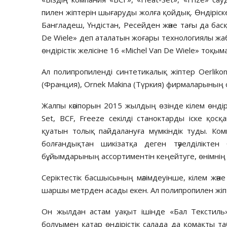
пилен жіптерін шығаруды жол­ға қойдық. Өндіріске 
Бангладеш, Үндістан, Ресей­ден және тағы да бас
De Wiele» деп ата­латын жоғары технологиялы жаб
өндірістік желі­сіне 16 «Michel Van De Wiele» тоқы­
Ал полипропиленді синте­ти­калық жіптер Oerlik
(Франция), Ornek Makina (Түркия) фирмаларының с
Жалпы кәсіпорын 2015 жылдың өзінде кілем өнді
Set, BCF, Freeze секілді станоктарды іске қо
қуатын толық пайдалануға мүмкіндік туды. Комп
болғандық­тан шикізатқа деген тәуелділіктен
бұйымдарының ассортиментін кеңейтуге, өнімнің 
Серіктестік басшысының мәлі­­м­деуінше, кілем ж
шаршы метрден асады екен. Ал полипропилен жіпт
Он жылдан астам уақыт ішінде «Бал Текстиль»
болуымен қатар өндірістік салада да қомақты таб