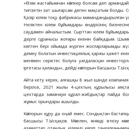
«Өзім жастайымнан кәсіпкер болсам деп арманда
тигізетін зат шығарсам деген мақсатым болды. С
Қазір кілем тоқу фабрикасы маман­дандырылған үлг
Неліктен кілем бұйымдары өндірісінің бизнес
саудамен айналыстым. Сырттан кілем бұйымдарын
дерге сұранысы жоғары екенін байқадым. Шым
көптен бері ойымда жүр­ген жос­парларымды жүзег
демеу болатын инвес­­тиция­лық қаржы қажет екені 
мені­мен серік­­тес болуға уағдаласқан инвес­то
іргетасы қала­нды», дейді кәсіпорын басшысы Т.Ысқ
Айта кету керек, алғашқы 8 жыл ішінде компания
берілсе, 2021 жылы 4-цехтың құрылысы аяқт
цехтарда заманауи құрал-жабдықтар пайда бол
жұмыс орындары ашылды.
Кәсіпорын құру да оңай емес. Сондықтан баста
басшысы Т.Ысқақов. Мәселен, өнімді өткізу мә
азаматтар отандық кілемді көріп таңғалғаныме