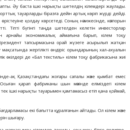
рапты. Әу баста ішкі нарықты шетелдің кілемдері жаулады.
орттық тауарларды біразға дейін артық көріп жүрді дейді.
өрістеуіне қолдау көрсетеді. Соның нәтижесінде, кәсіпорын
ті. Тіпті бүгінгі таңда шетелден келетін инвесторлар
үшін арнайы экономикалық аймағына барып, кілем тоқу
 Президент тапсырмасына орай жүзеге асырылып жатқан
мақсатында жергілікті өндіріс орын­дарының хал-ахуалын
ік өкілдері де «Бал текстиль» кілем тоқу фабрикасына жиі
шінде-ақ Қазақстандағы жоғары сапалы және қымбат емес
Осыған қарап фабриканы шын мәнінде еліміздегі кілем
н тек ішкі нарықты тауарымен қамтамасыз етіп қана қоймай,
ғдар­ла­ма­сы екі ба­ғытта құралғанын айтады. Ол кілем және
рін шы­ғару.
 маркасымен кілем­­дер тоқиды, сонымен бірге по­ли­­­­про­­