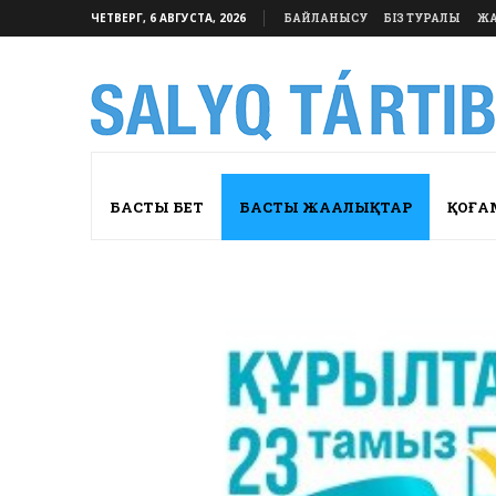
ЧЕТВЕРГ, 6 АВГУСТА, 2026
БАЙЛАНЫСУ
БІЗ ТУРАЛЫ
ЖА
БАСТЫ БЕТ
БАСТЫ ЖАҢАЛЫҚТАР
ҚОҒА