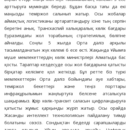
арттыруға мүмкіндік береді. Бұдан басқа тағы да екі
маңызды теміржол салынып жатыр. Осы жобалар
аймақтық логистиканы әртараптандыру ісіне тың серпін
беретіні анық. Транскаспий халықаралық көлік бағдары
Еуразиядағы жол торабының стратегиялық бөлігіне
айналды. Соңғы 5 жылда Орта дәліз арқылы
тасымалданатын жүк көлемі 6 есе өсті. Жақында Ұйымға
мүше мемлекеттердің көлік министрлері Алматыда бас
қосты. Тараптар кездесуде осы жол бағдарына қатысты
бірқатар келісімге қол жеткізді. Бұл ретте біз түркі
мемлекеттерін Орта дәліз бойындағы әуе хабтары,
теміржол бекеттері және теңіз порттары
инфрақұрылымын жаңғыртуға белсене атсалысуға
шақырамыз. Қазір көлік-транзит саласын цифрландыруға
қатысты жұмыс қарқынды жүріп жатыр. Осы орайда
Жасанды интеллект технологиясын пайдалану тиімді
болатыны сөзсіз. Сондықтан беделді сарапшыларды
тарта отырып, Ұйым аясында арнайы Цифрлық