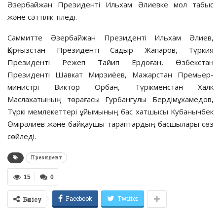
Әзербайжан Президенті Ильхам Әлиевке мол табыс
және сәттілік тіледі.
Саммитте Әзербайжан Президенті Ильхам Әлиев,
Қырғызстан Президенті Садыр Жапаров, Түркия
Президенті Режеп Тайип Ердоған, Өзбекстан
Президенті Шавкат Мирзиёев, Мажарстан Премьер-
министрі Виктор Орбан, Түрікменстан Халк
Маслахатының төрағасы Гурбангулы Бердімұхамедов,
Түркі мемлекеттері ұйымының бас хатшысы Кубанычбек
Өмірәлиев және байқаушы тараптардың басшылары сөз
сөйледі.
Президент
15
0
Facebook
Twitter
Бөлісу