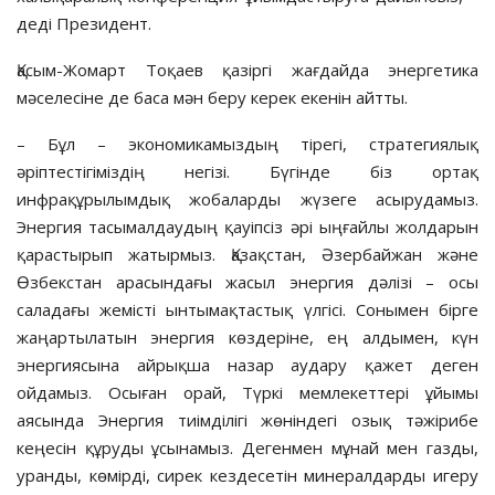
деді Президент.
Қасым-Жомарт Тоқаев қазіргі жағдайда энергетика
мәселесіне де баса мән беру керек екенін айтты.
– Бұл – экономикамыздың тірегі, стратегиялық
әріптестігіміздің негізі. Бүгінде біз ортақ
инфрақұрылымдық жобаларды жүзеге асырудамыз.
Энергия тасымалдаудың қауіпсіз әрі ыңғайлы жолдарын
қарастырып жатырмыз. Қазақстан, Әзербайжан және
Өзбекстан арасындағы жасыл энергия дәлізі – осы
саладағы жемісті ынтымақтастық үлгісі. Сонымен бірге
жаңартылатын энергия көздеріне, ең алдымен, күн
энергиясына айрықша назар аудару қажет деген
ойдамыз. Осыған орай, Түркі мемлекеттері ұйымы
аясында Энергия тиімділігі жөніндегі озық тәжірибе
кеңесін құруды ұсынамыз. Дегенмен мұнай мен газды,
уранды, көмірді, сирек кездесетін минералдарды игеру