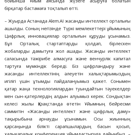
бойынша Ұйым аясында жүзеге асыруға болатын
бірқатар бастамаға тоқталып өтті.
– Жуырда Астанада Alem.AI жасанды интеллект орталығы
ашылды. Соның негізінде Түркі мемлекеттері ұйымының
Цифрлық инновациялар орталығын құруды ұсынамыз.
Бұл Орталық стартаптарды қолдап, бірлескен
жобаларды дамытуға жол ашады. Жасанды интеллект
саласында тәжірибе алмасуға және венчурлік капитал
тартуға мүмкіндік береді. Біз цифрландыру және
жасанды интеллектінің әлеуетін халықтарымыздың
игілігі үшін ұтымды пайдалануымыз қажет. Сонымен
қатар жаңа технологиялардан туындайтын тәуекелдер
мен сын-қатерлердің алдын алуымыз керек. Сондықтан
келесі жылы Қазақстанда өтетін Ұйымның бейресми
саммитін «Жасанды интеллект және цифрлық даму»
тақырыбына арнауды ұсынамын. Осы жиынның
қарсаңында білікті сарапшылардың басын қосып,
халықаралық конференция ұйымдастыруға дайынбыз, –