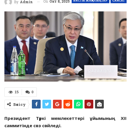
БАСТЫ ЖАҢАЛЫҚТАР
САЯСАТ
On
Окт 8, 2025
By
Admin
15
0
Бөлісу
Президент Түркі мемлекеттері ұйымының ХІІ
саммитінде сөз сөйледі.