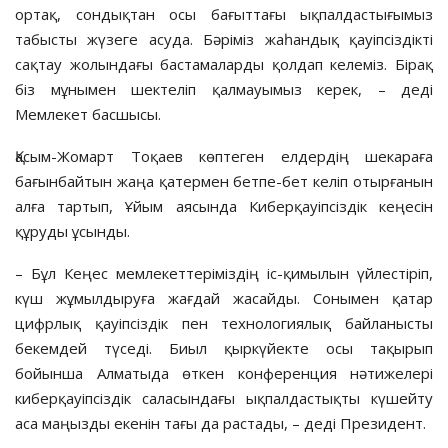
ортақ, сондықтан осы бағыттағы ықпалдастығымыз
табысты жүзеге асуда. Бәріміз жаһандық қауіпсіздікті
сақтау жолындағы бастамаларды қолдап келеміз. Бірақ
біз мұнымен шектеліп қалмауымыз керек, – деді
Мемлекет басшысы.
Қасым-Жомарт Тоқаев көптеген елдердің шекараға
бағынбайтын жаңа қатермен бетпе-бет келіп отырғанын
алға тартып, Ұйым аясында Киберқауіпсіздік кеңесін
құруды ұсынды.
– Бұл Кеңес мемлекеттеріміздің іс-қимылын үйлестіріп,
күш жұмылдыруға жағдай жасайды. Сонымен қатар
цифрлық қауіпсіздік пен технологиялық байланысты
бекемдей түседі. Биыл қыркүйекте осы тақырып
бойынша Алматыда өткен конференция нәтижелері
киберқауіпсіздік саласындағы ықпалдастықты күшейту
аса маңызды екенін тағы да растады, – деді Президент.