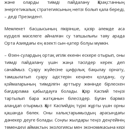
және оларды тиімді пайдалану Қазақстанның
энергетикалық стратегиясының негізі болып қала береді,
– деді Президент.
Мемлекет басшысының пікірінше, қазір әлемде аса
күрделі мәселеге айналған су тапшылығы таяу арада
Орта Азиядағы ең өзекті сын-қатер болуы мүмкін.
– Өзен-сулардың ортақ игілік екенін ескере отырып, оны
тиімді пайдалану үшін жаңа тәсілдер керек деп
санаймыз. Суару жүйесіне цифрлық бақылау орнату,
тамшылатып суару әдістерін кеңінен қолдану, су
қоймаларының тиімділігін арттыру жөнінде бірлескен
бағдарлама қабылдауға болады. Қазір Каспий теңізі
тартылып бара жатқанын білесіздер. Бұған бәріміз
алаңдап отырмыз. Қарт Каспийдің түркі жұрты үшін орны
қашанда бөлек. Оны халықтарымыздың арасындағы
дәнекер деуге болады. Соңғы жылдары теңіз деңгейінің
төмендеуі аймақтың экологиясы мен экономикасына кері