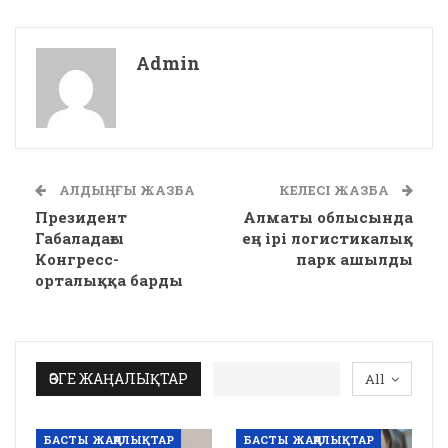
Admin
АЛДЫҢҒЫ ЖАЗБА
КЕЛЕСІ ЖАЗБА
Президент
Алматы облысында
Габаладағы
ең ірі логистикалық
Конгресс-
парк ашылды
орталыққа барды
ӨЗГЕ ЖАҢАЛЫҚТАР
All
БАСТЫ ЖАҢАЛЫҚТАР
БАСТЫ ЖАҢАЛЫҚТАР