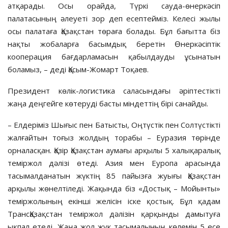
атқарады. Осы орайда, Түркі сауда-өнеркәсіп
палатасының әлеуеті зор деп есептейміз. Келесі жылы
осы палатаға Қазақстан төраға болады. Бұл бағытта біз
нақты жобаларға басымдық беретін Өнеркәсіптік
кооперация бағдарламасын қабылдауды ұсынатын
боламыз, – деді Қасым-Жомарт Тоқаев.
Президент көлік-логистика саласындағы әріптестікті
жаңа деңгейге көтеруді басты міндеттің бірі санайды.
– Елдеріміз Шығыс пен Батысты, Оңтүстік пен Солтүстікті
жалғайтын тоғыз жолдың торабы – Еуразия төрінде
орналасқан. Қазір Қазақстан аумағы арқылы 5 халықаралық
теміржол дәлізі өтеді. Азия мен Еуропа арасында
тасымалданатын жүктің 85 пайызға жуығы Қазақстан
арқылы жөнелтіледі. Жақында біз «Достық – Мойынты»
теміржолының екінші желісін іске қостық. Бұл қадам
ТрансҚазақстан теміржол дәлізін қарқынды дамытуға
ықпал етеді. Жаңа жол жүк тасымалының көлемін 5 есе