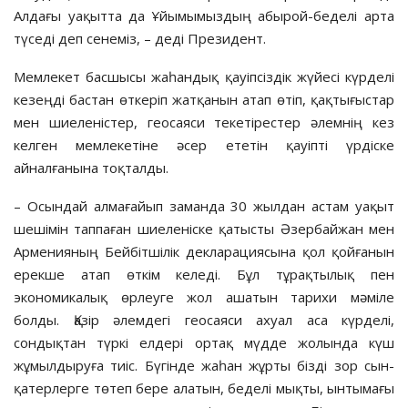
Алдағы уақытта да Ұйымымыздың абырой-беделі арта
түседі деп сенеміз, – деді Президент.
Мемлекет басшысы жаһандық қауіпсіздік жүйесі күрделі
кезеңді бастан өткеріп жатқанын атап өтіп, қақтығыстар
мен шиеленістер, геосаяси текетірестер әлемнің кез
келген мемлекетіне әсер ететін қауіпті үрдіске
айналғанына тоқталды.
– Осындай алмағайып заманда 30 жылдан астам уақыт
шешімін таппаған шиеленіске қатысты Әзербайжан мен
Арменияның Бейбітшілік декларациясына қол қойғанын
ерекше атап өткім келеді. Бұл тұрақтылық пен
экономикалық өрлеуге жол ашатын тарихи мәміле
болды. Қазір әлемдегі геосаяси ахуал аса күрделі,
сондықтан түркі елдері ортақ мүдде жолында күш
жұмылдыруға тиіс. Бүгінде жаһан жұрты бізді зор сын-
қатерлерге төтеп бере алатын, беделі мықты, ынтымағы