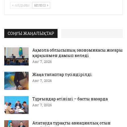
АЛДЫҢҒЫ
КЕЛЕСІ
СОҢҒЫ ЖАҢАЛЫҚТАР
Ақмола облысының экономикасы жоғары
қарқынмен дамып келеді
Авг 7, 2026
Жаңа талаптар түсіндірілді
Авг 7, 2026
Тұрғындар өтініші – басты назарда
Авг 7, 2026
Алатауда тұрақты авиациялық отын