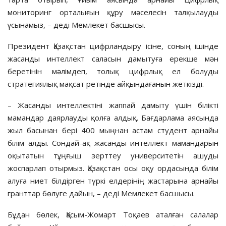
мониторинг орталығын құру мәселесін талқылауды
ұсынамыз, – деді Мемлекет басшысы.
Президент Қазақстан цифрландыру ісіне, соның ішінде
жасанды интеллект саласын дамытуға ерекше мән
беретінін мәлімдеп, толық цифрлық ел болуды
стратегиялық мақсат ретінде айқындағанын жеткізді.
– Жасанды интеллектіні жаппай дамыту үшін білікті
мамандар даярлауды қолға алдық. Бағдарлама аясында
жыл басынан бері 400 мыңнан астам студент арнайы
білім алды. Сондай-ақ жасанды интеллект мамандарын
оқытатын тұңғыш зерттеу университетін ашуды
жоспарлап отырмыз. Қазақстан осы оқу ордасында білім
алуға ниет білдірген түркі елдерінің жастарына арнайы
гранттар бөлуге дайын, – деді Мемлекет басшысы.
Бұдан бөлек, Қасым-Жомарт Тоқаев аталған салалар