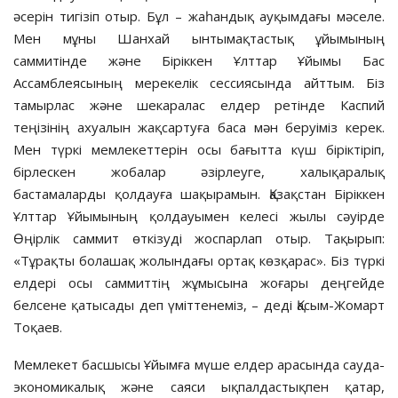
әсерін тигізіп отыр. Бұл – жаһандық ауқымдағы мәселе.
Мен мұны Шанхай ынтымақтастық ұйымының
саммитінде және Біріккен Ұлттар Ұйымы Бас
Ассамблеясының мерекелік сессиясында айттым. Біз
тамырлас және шекаралас елдер ретінде Каспий
теңізінің ахуалын жақсартуға баса мән беруіміз керек.
Мен түркі мемлекеттерін осы бағытта күш біріктіріп,
бірлескен жобалар әзірлеуге, халықаралық
бастамаларды қолдауға шақырамын. Қазақстан Біріккен
Ұлттар Ұйымының қолдауымен келесі жылы сәуірде
Өңірлік саммит өткізуді жоспарлап отыр. Тақырып:
«Тұрақты болашақ жолындағы ортақ көзқарас». Біз түркі
елдері осы саммиттің жұмысына жоғары деңгейде
белсене қатысады деп үміттенеміз, – деді Қасым-Жомарт
Тоқаев.
Мемлекет басшысы Ұйымға мүше елдер арасында сауда-
экономикалық және саяси ықпалдастықпен қатар,