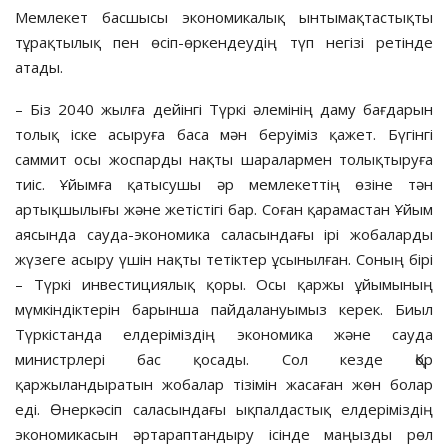
Мемлекет басшысы экономикалық ынтымақтастықты
тұрақтылық пен өсіп-өркендеудің түп негізі ретінде
атады.
– Біз 2040 жылға дейінгі Түркі әлемінің даму бағдарын
толық іске асыруға баса мән беруіміз қажет. Бүгінгі
саммит осы жоспарды нақты шаралармен толықтыруға
тиіс. Ұйымға қатысушы әр мемлекеттің өзіне тән
артықшылығы және жетістігі бар. Соған қарамастан Ұйым
аясында сауда-экономика саласындағы ірі жобаларды
жүзеге асыру үшін нақты тетіктер ұсынылған. Соның бірі
– Түркі инвестициялық қоры. Осы қаржы ұйымының
мүмкіндіктерін барынша пайдалануымыз керек. Биыл
Түркістанда елдеріміздің экономика және сауда
министрлері бас қосады. Сол кезде Қор
қаржыландыратын жобалар тізімін жасаған жөн болар
еді. Өнеркәсіп саласындағы ықпалдастық елдеріміздің
экономикасын әртараптандыру ісінде маңызды рөл