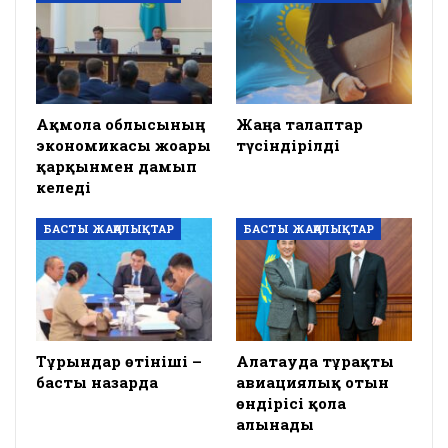
Ақмола облысының
Жаңа талаптар
экономикасы жоғары
түсіндірілді
қарқынмен дамып
келеді
БАСТЫ ЖАҢАЛЫҚТАР
БАСТЫ ЖАҢАЛЫҚТАР
Тұрғындар өтініші –
Алатауда тұрақты
басты назарда
авиациялық отын
өндірісі қолға
алынады