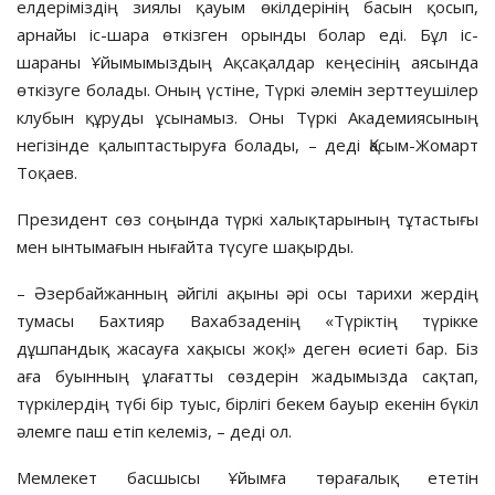
елдеріміздің зиялы қауым өкілдерінің басын қосып,
арнайы іс-шара өткізген орынды болар еді. Бұл іс-
шараны Ұйымымыздың Ақсақалдар кеңесінің аясында
өткізуге болады. Оның үстіне, Түркі әлемін зерттеушілер
клубын құруды ұсынамыз. Оны Түркі Академиясының
негізінде қалыптастыруға болады, – деді Қасым-Жомарт
Тоқаев.
Президент сөз соңында түркі халықтарының тұтастығы
мен ынтымағын нығайта түсуге шақырды.
– Әзербайжанның әйгілі ақыны әрі осы тарихи жердің
тумасы Бахтияр Вахабзаденің «Түріктің түрікке
дұшпандық жасауға хақысы жоқ!» деген өсиеті бар. Біз
аға буынның ұлағатты сөздерін жадымызда сақтап,
түркілердің түбі бір туыс, бірлігі бекем бауыр екенін бүкіл
әлемге паш етіп келеміз, – деді ол.
Мемлекет басшысы Ұйымға төрағалық ететін