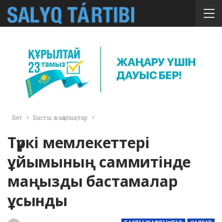
Бет
Басты жаңалықтар
Түркі мемлекеттері
ұйымының саммитінде
маңызды бастамалар
ұсынды