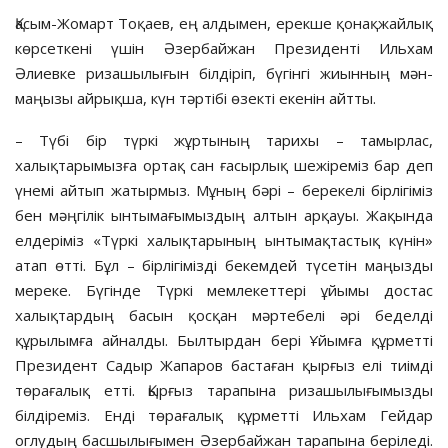
Қасым-Жомарт Тоқаев, ең алдымен, ерекше қонақжайлық
көрсеткені үшін Әзербайжан Президенті Ильхам
Әлиевке ризашылығын білдіріп, бүгінгі жиынның мән-
маңызы айрықша, күн тәртібі өзекті екенін айтты.
– Түбі бір түркі жұртының тарихы – тамырлас,
халықтарымызға ортақ сан ғасырлық шежіреміз бар деп
үнемі айтып жатырмыз. Мұның бәрі – берекелі бірлігіміз
бен мәңгілік ынтымағымыздың алтын арқауы. Жақында
елдеріміз «Түркі халықтарының ынтымақтастық күнін»
атап өтті. Бұл – бірлігімізді бекемдей түсетін маңызды
мереке. Бүгінде Түркі мемлекеттері ұйымы достас
халықтардың басын қосқан мәртебелі әрі беделді
құрылымға айналды. Былтырдан бері Ұйымға құрметті
Президент Садыр Жапаров бастаған қырғыз елі тиімді
төрағалық етті. Қырғыз тарапына ризашылығымызды
білдіреміз. Енді төрағалық құрметті Ильхам Гейдар
оглудың басшылығымен Әзербайжан тарапына беріледі.