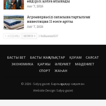
өндірісі қолға алынады
Авг 7, 2026
Агроөнеркәсіп саласына тартылған
инвестиция 11 есеге артты
Авг 7, 2026
АЛДЫҢҒЫ
КЕЛЕСІ
1 бойынша527
БАСТЫ БЕТ
БАСТЫ ЖАҢАЛЫҚТАР
ҚОҒАМ
САЯСАТ
ЭКОНОМИКА
ҚАРЖЫ
ӘЛЕУМЕТ
МӘДЕНИЕТ
СПОРТ
ЖАҺАН
© 2026 - Salyq-gazet. Барлық құқықтар сақталған.
Website Design:
Salyq-gazet