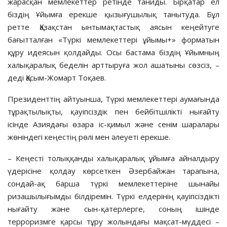
жарасқан мемлекеттер ретінде таниды. Бірқатар ел
біздің Ұйымға ерекше қызығушылық танытуда. Бұл
ретте Қазақстан ынтымақтастық аясын кеңейтуге
бағытталған «Түркі мемлекеттері ұйымы+» форматын
құру идеясын қолдайды. Осы бастама біздің Ұйымның
халықаралық беделін арттыруға жол ашатыны сөзсіз, –
деді Қасым-Жомарт Тоқаев.
Президенттің айтуынша, Түркі мемлекеттері аумағында
тұрақтылықты, қауіпсіздік пен бейбітшілікті нығайту
ісінде Азиядағы өзара іс-қимыл және сенім шаралары
жөніндегі кеңестің рөлі мен әлеуеті ерекше.
– Кеңесті толыққанды халықаралық ұйымға айналдыру
үдерісіне қолдау көрсеткен Әзербайжан тарапына,
сондай-ақ барша түркі мемлекеттеріне шынайы
ризашылығымды білдіремін. Түркі елдерінің қауіпсіздікті
нығайту және сын-қатерлерге, соның ішінде
терроризмге қарсы тұру жолындағы мақсат-мүддесі –