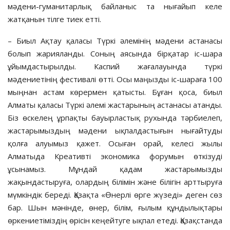
мәдени-гуманитарлық байланыс та нығайып келе
жатқанын тілге тиек етті.
– Биыл Ақтау қаласы Түркі әлемінің мәдени астанасы
болып жарияланды. Соның аясында бірқатар іс-шара
ұйымдастырылды. Каспий жағалауында түркі
мәдениетінің фестивалі өтті. Осы маңызды іс-шараға 100
мыңнан астам көрермен қатысты. Бұған қоса, биыл
Алматы қаласы Түркі әлемі жастарының астанасы атанды.
Біз өскелең ұрпақты бауырластық рухында тәрбиелеп,
жастарымыздың мәдени ықпалдастығын нығайтуды
қолға алуымыз қажет. Осыған орай, келесі жылы
Алматыда Креативті экономика форумын өткізуді
ұсынамыз. Мұндай қадам жастарымызды
жақындастыруға, олардың білімін және білігін арттыруға
мүмкіндік береді. Қазақта «Өнерлі өрге жүзеді» деген сөз
бар. Шын мәнінде, өнер, білім, ғылым құндылықтары
өркениетіміздің өрісін кеңейтуге ықпал етеді. Қазақстанда