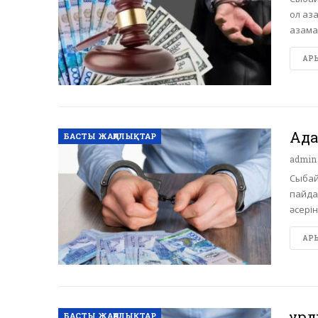
ол аз
азама
АРЫ 
Ада
БАСТЫ ЖАҢАЛЫҚТАР
admi
Сыбай
пайда
әсерін
АРЫ 
Құр
БАСТЫ ЖАҢАЛЫҚТАР