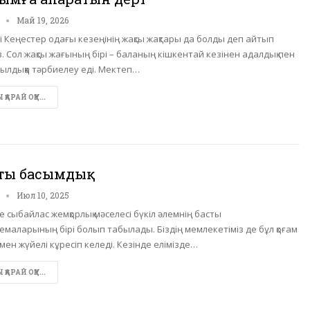
n
Май 19, 2026
і Кеңестер одағы кезеңінің жақсы жақтары да болды деп айтып
. Сол жақсы жағының бірі – баланың кішкентай кезінен адалдық пен
лдыққа тәрбиелеу еді. Мектеп…
ҚАРАЙ ОҚУ...
ты басымдық
n
Июл 10, 2025
е сыбайлас жемқорлық мәселесі бүкіл әлемнің басты
емаларының бірі болып табылады. Біздің мемлекетіміз де бұл қоғам
мен жүйелі кұресіп келеді. Кезінде елімізде…
ҚАРАЙ ОҚУ...