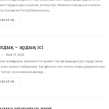
аматтардың арыз-шағым, өтініштері. Мемлекетіміздің кез келген
ты Қазақстан Республикасының…
ҚАРАЙ ОҚУ...
лдық – ардың ісі
n
Май 19, 2026
лас жемқорлық – мемлекеттік қызмет пен қоғамдық ресурстарды жеке
 үшін заңсыз пайдалану. Бұл құбылыс кез келген елдің дамуына кері
 тигізіп, экономикалық өсімді…
ҚАРАЙ ОҚУ...
дымға апаратын дерт