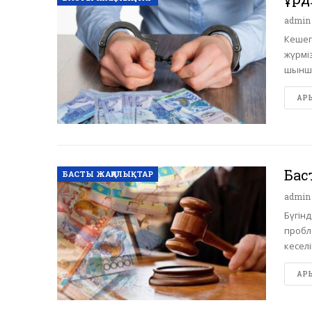
admi
Кешег
жүрміз
шыншы
АРЫ 
Бас
БАСТЫ ЖАҢАЛЫҚТАР
admi
Бүгінд
пробл
кеселі
АРЫ 