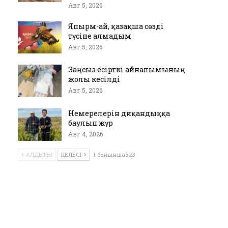
Авг 5, 2026
Япырм-ай, қазақша сөзді
түсіне алмадым
Авг 5, 2026
Заңсыз есірткі айналымының
жолы кесілді
Авг 5, 2026
Немерелерін диқандыққа
баулып жүр
Авг 4, 2026
АЛДЫҢҒЫ
КЕЛЕСІ
1 бойынша523