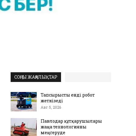
СОҢҒЫ ЖАҢАЛЫҚТАР
Тапсырысты енді робот
жеткізеді
Авг 5, 2026
Павлодар құтқарушылары
жаңа технологияны
меңгеруде