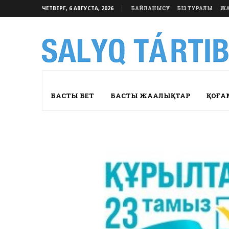
ЧЕТВЕРГ, 6 АВГУСТА, 2026
БАЙЛАНЫСУ
БІЗ ТУРАЛЫ
ЖА
БАСТЫ БЕТ
БАСТЫ ЖАҢАЛЫҚТАР
ҚОҒА