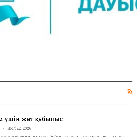
ам үшін жат құбылыс
n
Июл 22, 2026
ас жемқорлық әрекеттері бойынша тиісті шара қолданудың негізі –