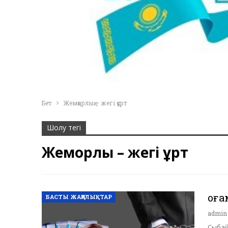
Бет
Жемқорлық – жегі құрт
Шолу тегі
Жемқорлық – жегі құрт
Қоғ
БАСТЫ ЖАҢАЛЫҚТАР
admi
Сыбайл