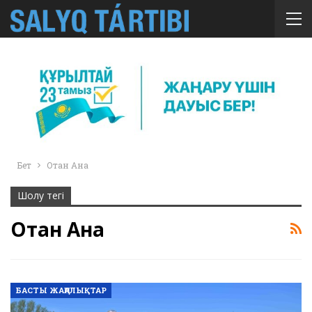
Бет
Отан Ана
Шолу тегі
Отан Ана
БАСТЫ ЖАҢАЛЫҚТАР