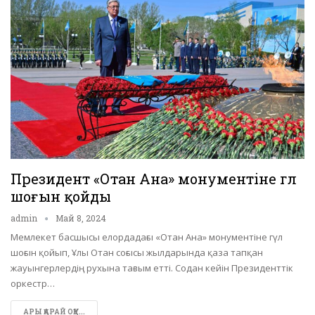
Президент «Отан Ана» монументіне гүл
шоғын қойды
admin
Май 8, 2024
Мемлекет басшысы елордадағы «Отан Ана» монументіне гүл
шоғын қойып, Ұлы Отан соғысы жылдарында қаза тапқан
жауынгерлердің рухына тағзым етті. Содан кейін Президенттік
оркестр…
АРЫ ҚАРАЙ ОҚУ...