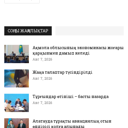
СОҢҒЫ ЖАҢАЛЫҚТАР
Ақмола облысының экономикасы жоғары
қарқынмен дамып келеді
Авг 7, 2026
Жаңа талаптар түсіндірілді
Авг 7, 2026
Тұрғындар өтініші – басты назарда
Авг 7, 2026
Алатауда тұрақты авиациялық отын
өндірісі қолға алынады