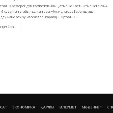
 Орталық референдум комиссиясының отырысы өтті. Отырыста 2024
 6 қазанға тағайындалған республикалық референдумды
дау және өткізу мәселелері қаралды. Орталық…
ҚАРАЙ ОҚУ...
ЯСАТ
ЭКОНОМИКА
ҚАРЖЫ
ӘЛЕУМЕТ
МӘДЕНИЕТ
СП