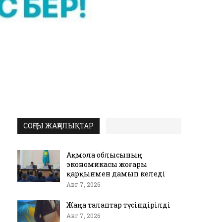
СОҢҒЫ ЖАҢАЛЫҚТАР
Ақмола облысының
экономикасы жоғары
қарқынмен дамып келеді
Авг 7, 2026
Жаңа талаптар түсіндірілді
Авг 7, 2026