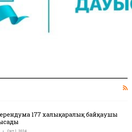
ерендумға 177 халықаралық байқаушы
ысады
n
Окт 1, 2024