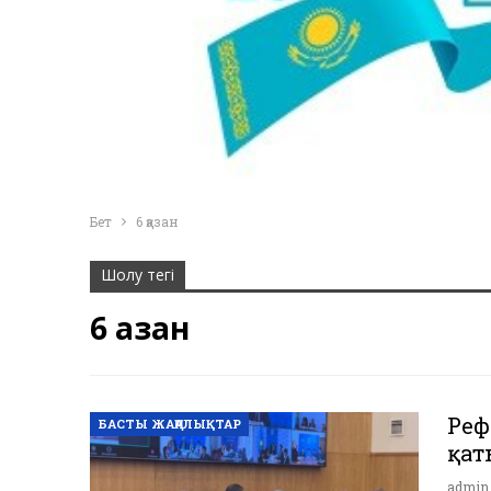
Бет
6 қазан
Шолу тегі
6 қазан
Реф
БАСТЫ ЖАҢАЛЫҚТАР
қат
admi