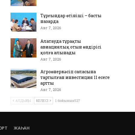
Тұрғындар өтініші – басты
назарда
Авг 7, 2026
Алатауда тұрақты
авиациялық отын өндірісі
қолға алынады
Авг 7, 2026
Агроөнеркәсіп саласына
тартылған инвестиция 11 есеге
артты
Авг 7, 2026
АЛДЫҢҒЫ
КЕЛЕСІ
1 бойынша527
ОРТ
ЖАҺАН