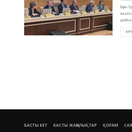
Бүгін
жылғы
дайын
АРЫ 
БАСТЫ БЕТ
БАСТЫ ЖАҢАЛЫҚТАР
ҚОҒАМ
СА