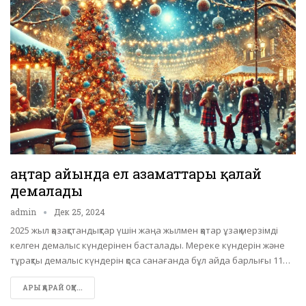
Қаңтар айында ел азаматтары қалай
демалады
admin
Дек 25, 2024
2025 жыл қазақстандықтар үшін жаңа жылмен қатар ұзақ мерзімді
келген демалыс күндерінен басталады. Мереке күндерін және
тұрақты демалыс күндерін қоса санағанда бұл айда барлығы 11…
АРЫ ҚАРАЙ ОҚУ...