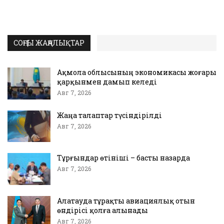
СОҢҒЫ ЖАҢАЛЫҚТАР
Ақмола облысының экономикасы жоғары
қарқынмен дамып келеді
Авг 7, 2026
Жаңа талаптар түсіндірілді
Авг 7, 2026
Тұрғындар өтініші – басты назарда
Авг 7, 2026
Алатауда тұрақты авиациялық отын
өндірісі қолға алынады
Авг 7, 2026