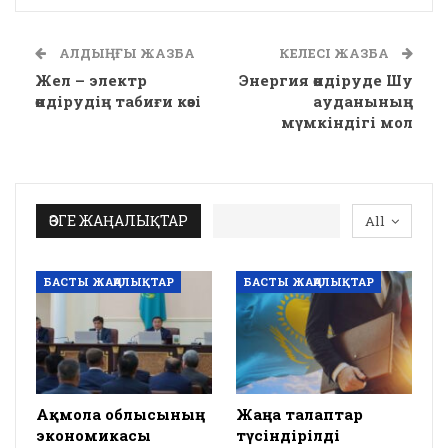
АЛДЫҢҒЫ ЖАЗБА
КЕЛЕСІ ЖАЗБА
Жел – электр
Энергия өндіруде Шу
өндірудің табиғи көзі
ауданының
мүмкіндігі мол
ӨЗГЕ ЖАҢАЛЫҚТАР
All
БАСТЫ ЖАҢАЛЫҚТАР
БАСТЫ ЖАҢАЛЫҚТАР
Ақмола облысының
Жаңа талаптар
экономикасы
түсіндірілді