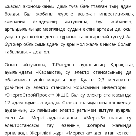
«жасыл экономиканы» дамытуға бағытталған тың қадам
болды. Бұл жобаны жүзеге асырған инвестициялық
компания өкілдерінің айтуынша, бұл жобаның
артықшылығы қыс мезгілінде судың екпіні артады да, осы
уақытта қуат көзіне деген сұраныс та жоғарылай түседі. Ал
бұл жер облысымыздағы су қоры мол жалғыз нысан болып
табылады, – деді ол.
Оның айтуынша, Т.Рысқұлов ауданының Қарақыстақ
ауылындағы «Қарақыстақ» су электр стансасының да
облысымыз үшін маңызы зор. Қуаты 2,3 мегаватты
құрайтын су электр стансасы жобасының инвесторы –
«ЭнергоСтройПроект» ЖШС. Бұл су электр стансасында
12 адам жұмыс атқарады. Станса толық қуатына көшкенде
ауданның 25 пайызын электр қуатымен қамтуға қауқарлы
екен. Ал Меркі ауданындағы «Меркі-3» шағын су
электрстансасы тау өзенінің жоғарғы жағында
орналасқан. Жергілікті жұрт «Меркенка» деп атап кеткен