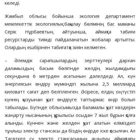
келеді.
Жамбыл облысы бойынша экология департамент
мемлекеттік экологиялық бақылау бөлімінің бас маманы
Серік Нұрбаевтың айтуынша, аймақта табиғи
ресурстарды тиімді пайдаланатын жобалар артыпты.
Олардың ешбірінен табиғатқа зиян келмеген.
– Әлемдік сарапшылардың зерттеулері дархан
даламыздың басым бөлігінде желдің жылдамдығы
секундына 6 метрден асатынын дәлелдеді. Ал, күн
энергиясын өндіру мүмкіндігі жылына 2,5 миллиард
киловатт сағат деп белгіленген. Әсіресе, елдің оңтүстігі
күннің қызуынан қуат өндіруге таптырмас өңір болып
табылады. Бүгінде облысымызда баламалы қуат көздерін
жаңарту нысанының құрылысы осыдан 7 жыл бұрын қолға
алынды. Күннен және желден қуат алатын еліміздегі
тұңғыш электр стансасы да біздің өңірде іске қосылған. Ал
Тасөткел су электр стансасының ашылуы аймақтағы