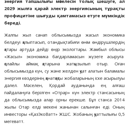
энергия тапшылығы мәселесін толық шешуге, ал
2029 жылға қарай электр энергиясының тұрақты
профицитіне шығуды қамтамасыз етуге мүмкіндік
береді.
Жалпы жыл санап облысымызда жасыл экономика
белдеуі қалыптасып, отандық табиғи өнім өндірушілердің
қатары артуда дейді өңір экологтары. Жамбыл облысы
«Жасыл» экономика бағдарламасын жүзеге асыруға
қолайлы аймақ қатарына жатқызылып отыр. Оған
облысымызда күн, су және желден қуат алатын баламалы
энергия көздерінің қанатқақты жобаларының іске асырылуы
дәлел. Мәселен, Қордай ауданында ең алғаш
пайдалануға берілген «Отрар» күн электр стансасының
да облысымызда алар орны ерекше. Бұл станса 2014
жылы Отар елді мекені жанынан салынған еді. Оның
инвесторы «ҚазЭкоВатт» ЖШС. Жобаның қуаттылығы 0,5
мегеватт.