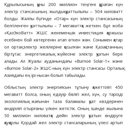
Құрылысының құны 200 миллион теңгені құраған күн
электр стансасының жылдық қуаттылығы – 504 киловатт
болды. Жалпы бүгінде «Отар» күн электр стансасының
белгіленген қуаттылығы – 7 мегаваттқа жеткен. Бұл жоба
«ҚазЭкоВатт» ЖШС жекеменшік инвестиция қаржысы
есебінен бой көтергенін атап өткен жөн. Сонымен қатар
ол ортақ электр желілеріне қосылған және Қазақстанның
біртұтас энергетикалық жүйесіне электр қуатын бере
алады. Ал Жуалы ауданындағы «Burnoe Solar-1» және
«Burnoe Solar-2» ЖШС-ның күн электр стансасы Орталық
Азиядағы ең ірі нысан болып табылады.
Облыстың электр энергиясын тұтыну қажеттілігі 450
мегаватт болса, оның едәуір бөлігі жел, күн, су тәрізді
экологиялық жағынан таза баламалы қуат көздерінен
өндіріліп отырғаны үлкен жетістік. Оның ішінде жылына
50 миллион киловатқа дейін электр қуатын өндіруге
қауқарлы Қордай жел электр стансаларының үлесі артып