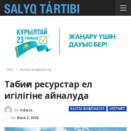
Бет
Басты жаңалықтар
Табиғи ресурстар ел
игілігіне айналуда
БАСТЫ ЖАҢАЛЫҚТАР
ӘЛЕУМЕТ
By
Admin
On
Июн 2, 2026