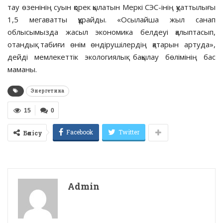
тау өзенінің суын қорек қылатын Меркі СЭС-інің қуаттылығы
1,5 мегаватты құрайды. «Осылайша жыл санап
облысымызда жасыл экономика белдеуі қалыптасып,
отандық табиғи өнім өндірушілердің қатарын артуда»,
дейді мемлекеттік экологиялық бақылау бөлімінің бас
маманы.
Энергетика
15
0
Facebook
Twitter
Бөлісу
Admin