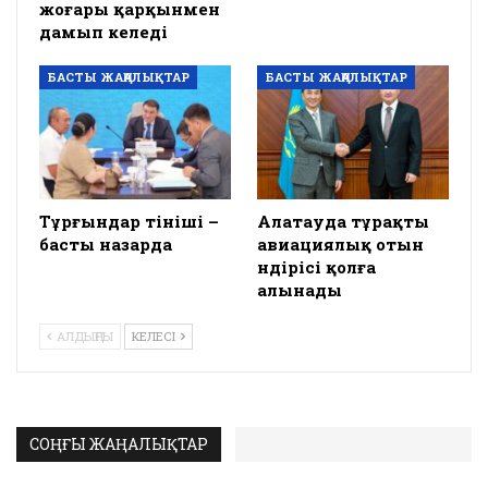
жоғары қарқынмен
дамып келеді
БАСТЫ ЖАҢАЛЫҚТАР
БАСТЫ ЖАҢАЛЫҚТАР
Тұрғындар өтініші –
Алатауда тұрақты
басты назарда
авиациялық отын
өндірісі қолға
алынады
АЛДЫҢҒЫ
КЕЛЕСІ
СОҢҒЫ ЖАҢАЛЫҚТАР