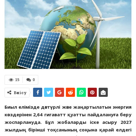
15
0
Бөлісу
Биыл елімізде дәстүрлі және жаңартылатын энергия
көздерінен 2,64 гигаватт қуатты пайдалануға беру
жоспарлануда. Бұл жобаларды іске асыру 2027
жылдың бірінші тоқсанының соңына қарай елдегі