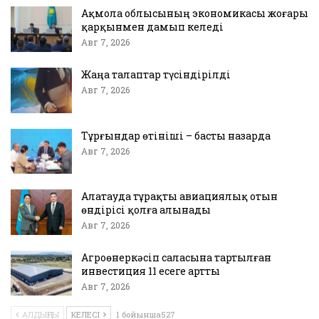
Ақмола облысының экономикасы жоғары
қарқынмен дамып келеді
Авг 7, 2026
Жаңа талаптар түсіндірілді
Авг 7, 2026
Тұрғындар өтініші – басты назарда
Авг 7, 2026
Алатауда тұрақты авиациялық отын
өндірісі қолға алынады
Авг 7, 2026
Агроөнеркәсіп саласына тартылған
инвестиция 11 есеге артты
Авг 7, 2026
АЛДЫҢҒЫ
КЕЛЕСІ
1 бойынша527