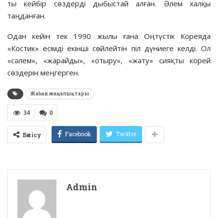
ты кейбір сөздерді дыбыстай алған. Әлем хал­қы
таңданған.
Одан кейін тек 1990 жылы ғана Оңтүстік Кореяда
«Костик» есім­ді екінші сөйлейтін піл дү­ниеге келді. Ол
«сәлем», «жарайды», «отыру», «жату» сияқты корей
сөздерін меңгерген.
Жаһан жаңалықтары
34
0
Facebook
Twitter
Бөлісу
Admin