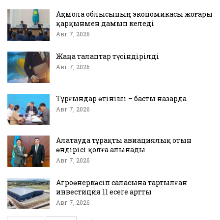
Ақмола облысының экономикасы жоғары
қарқынмен дамып келеді
Авг 7, 2026
Жаңа талаптар түсіндірілді
Авг 7, 2026
Тұрғындар өтініші – басты назарда
Авг 7, 2026
Алатауда тұрақты авиациялық отын
өндірісі қолға алынады
Авг 7, 2026
Агроөнеркәсіп саласына тартылған
инвестиция 11 есеге артты
Авг 7, 2026