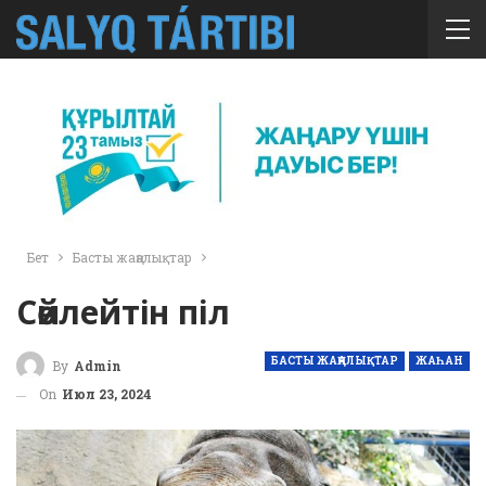
Бет
Басты жаңалықтар
Сөйлейтін піл
БАСТЫ ЖАҢАЛЫҚТАР
ЖАҺАН
By
Admin
On
Июл 23, 2024