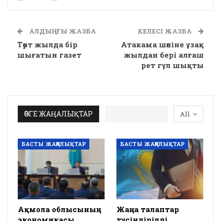
АЛДЫҢҒЫ ЖАЗБА
КЕЛЕСІ ЖАЗБА
Төрт жылда бір
Атакама шөліне ұзақ
шығатын газет
жылдан бері алғаш
рет гүл шықты
ӨЗГЕ ЖАҢАЛЫҚТАР
All
БАСТЫ ЖАҢАЛЫҚТАР
БАСТЫ ЖАҢАЛЫҚТАР
Ақмола облысының
Жаңа талаптар
экономикасы
түсіндірілді