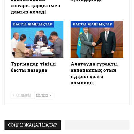
жоғары қарқынмен
дамып келеді
БАСТЫ ЖАҢАЛЫҚТАР
БАСТЫ ЖАҢАЛЫҚТАР
Тұрғындар өтініші –
Алатауда тұрақты
басты назарда
авиациялық отын
өндірісі қолға
алынады
АЛДЫҢҒЫ
КЕЛЕСІ
СОҢҒЫ ЖАҢАЛЫҚТАР