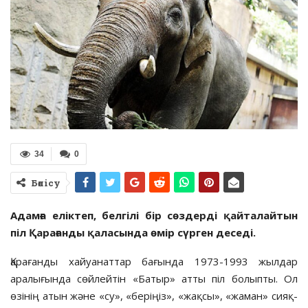
34
0
Бөлісу
Адамға еліктеп, белгілі бір сөздерді қай­талайтын
піл Қарағанды қала­сында өмір сүрген деседі.
арағанды хайуанаттар бағында 1973-1993 жылдар
аралығында сөйлейтін «Батыр» атты піл болыпты. Ол
Қ
өзінің атын және «су», «беріңіз», «жақсы», «жаман» сияқ­