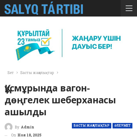
Бет
Басты жаңалықтар
Құсмұрында вагон-
дөңгелек шеберханасы
ашылды
БАСТЫ ЖАҢАЛЫҚТАР
ӘЛЕУМЕТ
By
Admin
On
Ноя 18, 2025