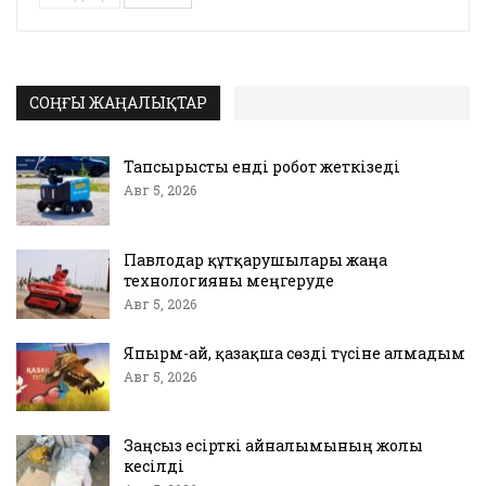
СОҢҒЫ ЖАҢАЛЫҚТАР
Тапсырысты енді робот жеткізеді
Авг 5, 2026
Павлодар құтқарушылары жаңа
технологияны меңгеруде
Авг 5, 2026
Япырм-ай, қазақша сөзді түсіне алмадым
Авг 5, 2026
Заңсыз есірткі айналымының жолы
кесілді