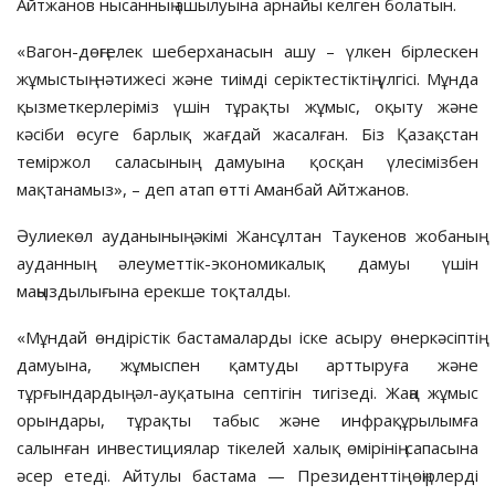
Айтжанов нысанның ашылуына арнайы келген болатын.
«Вагон-дөңгелек шеберханасын ашу – үлкен бірлескен
жұмыстың нәтижесі және тиімді серіктестіктің үлгісі. Мұнда
қызметкерлеріміз үшін тұрақты жұмыс, оқыту және
кәсіби өсуге барлық жағдай жасалған. Біз Қазақстан
теміржол саласының дамуына қосқан үлесімізбен
мақтанамыз», – деп атап өтті Аманбай Айтжанов.
Әулиекөл ауданының әкімі Жансұлтан Таукенов жобаның
ауданның әлеуметтік-экономикалық дамуы үшін
маңыздылығына ерекше тоқталды.
«Мұндай өндірістік бастамаларды іске асыру өнеркәсіптің
дамуына, жұмыспен қамтуды арттыруға және
тұрғындардың әл-ауқатына септігін тигізеді. Жаңа жұмыс
орындары, тұрақты табыс және инфрақұрылымға
салынған инвестициялар тікелей халық өмірінің сапасына
әсер етеді. Айтулы бастама — Президенттің өңірлерді