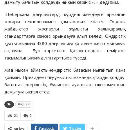
дамыту бағытын қолдаудың айқын көрінісі», – деді әкім.
Шеберхана дөңгелектерді күрделі жөндеуге арналған
жоғары технологиямен қамтамасыз етілген. Ондағы
жабдықтар жоспарлы жұмысты халықаралық
стандарттарға сәйкес орындауға алып келеді. Өндірістік
қуаты жылына 4380 дөңгелек жұпқа дейін жетіп жығылуы
ықтимал. Бұл көрсеткіш Қазақстандағы теміржол
тасымалының тиімділігін арттыра түседі.
Жаңа нысан аймақтың өндірістік базасын нығайтып қана
қоймай, Президенттің жұмысшы мамандықтарды қолдау
бағытын ілгерілетіп, Әулиекөл ауданының экономикасын
дамытуға ықпал етеді.
Өндіріс
21
0
Facebook
Twitter
Бөлісу