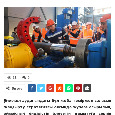
21
0
Бөлісу
Әулиекөл ауданындағы бұл жоба теміржол саласын
жаңғырту стратегиясы аясында жүзеге асырылып,
аймақтың өндірістік әлеуетін дамытуға серпін