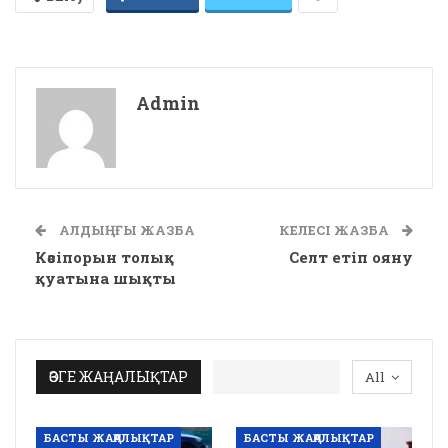
Admin
АЛДЫҢҒЫ ЖАЗБА
КЕЛЕСІ ЖАЗБА
Кәсіпорын толық
Селт етіп ояну
қуатына шықты
ӨЗГЕ ЖАҢАЛЫҚТАР
All
БАСТЫ ЖАҢАЛЫҚТАР
БАСТЫ ЖАҢАЛЫҚТАР