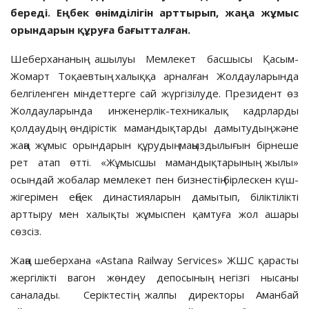
береді. Еңбек өнімділігін арттырып, жаңа жұмыс
орындарын құруға бағытталған.
Шеберхананың ашылуы Мемлекет басшысы Қасым-
Жомарт Тоқаевтың халыққа арналған Жолдауларында
белгіленген міндеттерге сай жүргізілуде. Президент өз
Жолдауларында инженерлік-техникалық кадрларды
қолдаудың, өндірістік мамандықтарды дамытудың және
жаңа жұмыс орындарын құрудың маңыздылығын бірнеше
рет атап өтті. «Жұмысшы мамандықтарының жылы»
осындай жобалар мемлекет пен бизнестің бірлескен күш-
жігерімен еңбек династияларын дамытып, біліктілікті
арттыру мен халықты жұмыспен қамтуға жол ашары
сөзсіз.
Жаңа шеберхана «Astana Railway Services» ЖШС қарасты
жергілікті вагон жөндеу депосының негізгі нысаны
саналады. Серіктестің жалпы директоры Аманбай