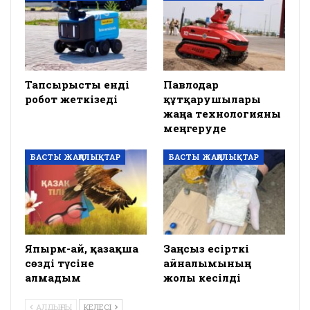
Тапсырысты енді
Павлодар
робот жеткізеді
құтқарушылары
жаңа технологияны
меңгеруде
БАСТЫ ЖАҢАЛЫҚТАР
БАСТЫ ЖАҢАЛЫҚТАР
Япырм-ай, қазақша
Заңсыз есірткі
сөзді түсіне
айналымының
алмадым
жолы кесілді
АЛДЫҢҒЫ
КЕЛЕСІ