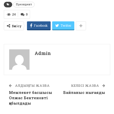
Президент
24
0
Facebook
Twitter
Бөлісу
Admin
АЛДЫҢҒЫ ЖАЗБА
КЕЛЕСІ ЖАЗБА
Мемлекет басшысы
Байланыс нығаяды
Олжас Бектеновті
қабылдады