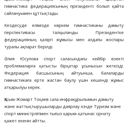
гимнастика федерациясының президенті болып қайта
сайлануымен құттықтады.
Кездесуде елімізде көркем гимнастиканы дамыту
перспективасы талқыланды. Президентке
федерацияның қазіргі жұмысы мен алдағы жоспары
туралы ақпарат берілді.
Әлия Юсупова спорт саласындағы кейбір өзекті
проблемаларға қатысты бірқатар ұсынысын жеткізді.
Федерация басшысының айтуынша, балаларды
гимнастикаға ерте жастан баулу үшін кешенді жұмыс
атқарылуы керек.
Қасым-Жомарт Тоқаев сала инфрақұрылымын дамыту
және жаттықтырушыларды даярлау ісінде Туризм және
спорт министрлігімен тығыз қарым-қатынас орнату
қажет екенін айтты
.