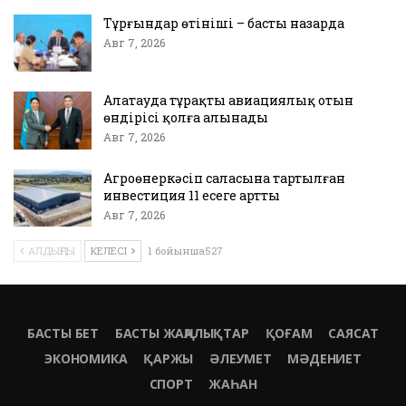
Тұрғындар өтініші – басты назарда
Авг 7, 2026
Алатауда тұрақты авиациялық отын
өндірісі қолға алынады
Авг 7, 2026
Агроөнеркәсіп саласына тартылған
инвестиция 11 есеге артты
Авг 7, 2026
АЛДЫҢҒЫ
КЕЛЕСІ
1 бойынша527
БАСТЫ БЕТ
БАСТЫ ЖАҢАЛЫҚТАР
ҚОҒАМ
САЯСАТ
ЭКОНОМИКА
ҚАРЖЫ
ӘЛЕУМЕТ
МӘДЕНИЕТ
СПОРТ
ЖАҺАН