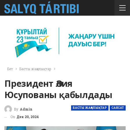
Бет
Басты жаңалықтар
Президент Әлия
Юсупованы қабылдады
БАСТЫ ЖАҢАЛЫҚТАР
САЯСАТ
By
Admin
On
Дек 20, 2024