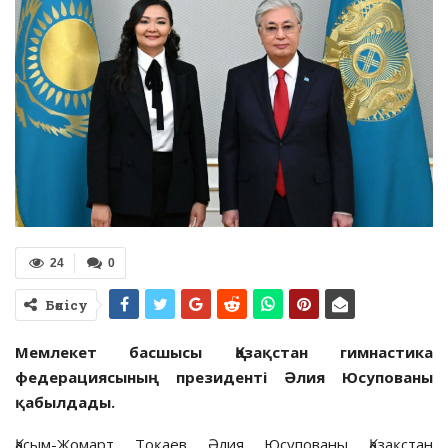
24
0
Бөлісу
Мемлекет басшысы Қазақстан гимнастика
федерациясының президенті Әлия Юсупованы
қабылдады.
Қасым-Жомарт Тоқаев Әлия Юсупованы Қазақстан