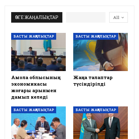
ӨЗГЕ ЖАҢАЛЫҚТАР
All
БАСТЫ ЖАҢАЛЫҚТАР
БАСТЫ ЖАҢАЛЫҚТАР
Ақмола облысының
Жаңа талаптар
экономикасы
түсіндірілді
жоғары қарқынмен
дамып келеді
БАСТЫ ЖАҢАЛЫҚТАР
БАСТЫ ЖАҢАЛЫҚТАР