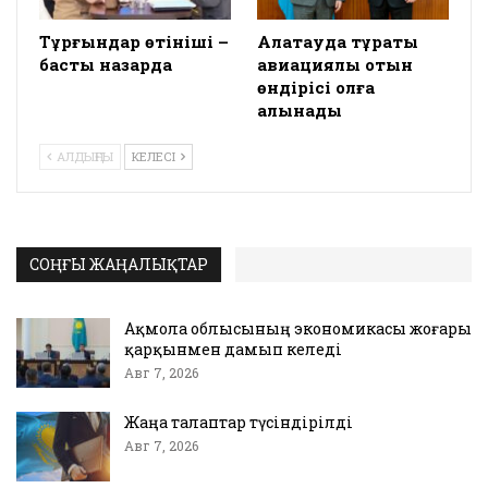
Тұрғындар өтініші –
Алатауда тұрақты
басты назарда
авиациялық отын
өндірісі қолға
алынады
АЛДЫҢҒЫ
КЕЛЕСІ
СОҢҒЫ ЖАҢАЛЫҚТАР
Ақмола облысының экономикасы жоғары
қарқынмен дамып келеді
Авг 7, 2026
Жаңа талаптар түсіндірілді
Авг 7, 2026