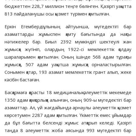
бюджеттен 228,7 миллион теңге бөлінген. Қазіргі уақытта
813 пайдаланушы осы қызмет түрімен қамтылған.
Еркін Егембердіұлының айтуынша, мүгедектігі бар
азаматтарды жұмыспен қамту бағытында да нақты
нәтижелер бар. Биыл 2392 мүмкіндігі шектеулі жан
жұмысқа жүгініп, олардың 1922-сі мемлекеттік қолдау
шараларымен қамтылған. Оның ішінде 568 адам тұрақты
жұмысқа, 507 адам уақытша жұмысқа орналастырылған.
Сонымен қатар, 193 азамат мемлекеттік грант алып, жеке
кәсібін бастаған.
Басқармаға қарасты 18 медициналық-әлеуметтік мекемеде
1350 адам қамқорлыққа алынған, оның 909-ы мүгедектігі бар
азаматтар. Ал, үй жағдайында арнаулы әлеуметтік қызмет
көрсетумен 2287 адам қамтылған. Үкіметтік емес ұйымдар
да бұл бағытта белсенді жұмыс атқарып келеді. Қазіргі
таңда 8 әлеуметтік жоба аясында 993 мүгедектігі бар