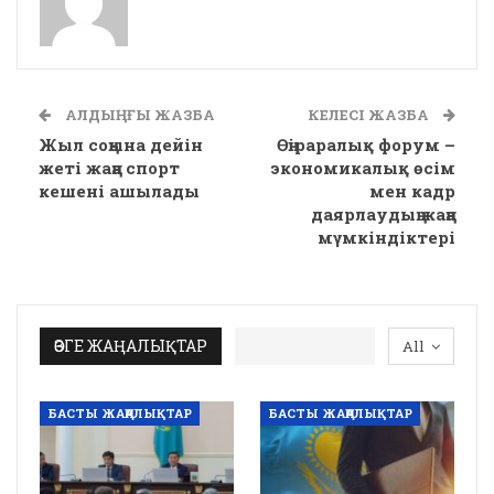
АЛДЫҢҒЫ ЖАЗБА
КЕЛЕСІ ЖАЗБА
Жыл соңына дейін
Өңіраралық форум –
жеті жаңа спорт
экономикалық өсім
кешені ашылады
мен кадр
даярлаудың жаңа
мүмкіндіктері
ӨЗГЕ ЖАҢАЛЫҚТАР
All
БАСТЫ ЖАҢАЛЫҚТАР
БАСТЫ ЖАҢАЛЫҚТАР