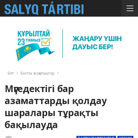
Бет
Басты жаңалықтар
Мүгедектігі бар
азаматтарды қолдау
шаралары тұрақты
бақылауда