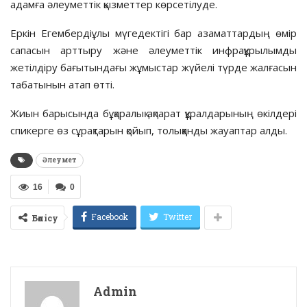
адамға әлеуметтік қызметтер көрсетілуде.
Еркін Егембердіұлы мүгедектігі бар азаматтардың өмір
сапасын арттыру және әлеуметтік инфрақұрылымды
жетілдіру бағытындағы жұмыстар жүйелі түрде жалғасын
табатынын атап өтті.
Жиын барысында бұқаралық ақпарат құралдарының өкілдері
спикерге өз сұрақтарын қойып, толыққанды жауаптар алды.
Әлеумет
16
0
Facebook
Twitter
Бөлісу
Admin