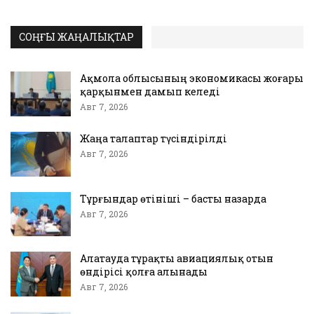
СОҢҒЫ ЖАҢАЛЫҚТАР
Ақмола облысының экономикасы жоғары
қарқынмен дамып келеді
Авг 7, 2026
Жаңа талаптар түсіндірілді
Авг 7, 2026
Тұрғындар өтініші – басты назарда
Авг 7, 2026
Алатауда тұрақты авиациялық отын
өндірісі қолға алынады
Авг 7, 2026