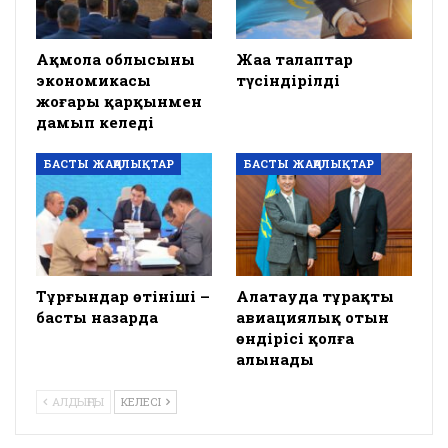
Ақмола облысының
Жаңа талаптар
экономикасы
түсіндірілді
жоғары қарқынмен
дамып келеді
БАСТЫ ЖАҢАЛЫҚТАР
БАСТЫ ЖАҢАЛЫҚТАР
Тұрғындар өтініші –
Алатауда тұрақты
басты назарда
авиациялық отын
өндірісі қолға
алынады
АЛДЫҢҒЫ
КЕЛЕСІ