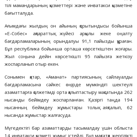
тілі мамандарының қызметтері және инватакси қызметіне
бағытталуда.
Ағымдағы жылдың он айының қорытындысы бойынша
«Е-Собес» ақпараттық жүйесі арқылы жеке оңалту
бағдарламаларының орындалуы 91,1 пайызды құраған.
Бұл республика бойынша орташа көрсеткіштен жоғары.
Жыл соңына дейін көрсеткішті 95 пайызға жеткізу
жоспарланып отыр екен.
Сонымен қатар, «Аманат» партиясының сайлауалды
бағдарламасына сәйкес өңірде мүмкіндігі шектеулі
азаматтарға қолжетімді орта қалыптастыру мақсатында 262
нысанды бейімдеу жоспарланған. Қазіргі таңда 194
нысанның бейімдеу жұмыстары толық аяқталып, 62
нысанда жұмыстар жалғасуда.
Мүгедектігі бар азаматтарды тасымалдау үшін облыста
14 инватакси қызметі жұмыс істейді. Бұл мақсатқа жергілікті