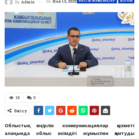
БАСТЫ ЖАҢАЛЫҚТАР
ҚОҒАМ
On
Ноя 13, 2025
By
Admin
16
0
Бөлісу
Облыстық өңірлік коммуникациялар қызметі
алаңында облыс әкімдігі жұмыспен қамтуды