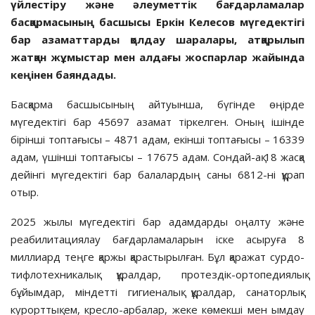
үйлестіру және әлеуметтік бағдарламалар
басқармасының басшысы Еркін Келесов мүгедектігі
бар азаматтарды қолдау шаралары, атқарылып
жатқан жұмыстар мен алдағы жоспарлар жайында
кеңінен баяндады.
Басқарма басшысының айтуынша, бүгінде өңірде
мүгедектігі бар 45697 азамат тіркелген. Оның ішінде
бірінші топтағысы – 4871 адам, екінші топтағысы – 16339
адам, үшінші топтағысы – 17675 адам. Сондай-ақ 18 жасқа
дейінгі мүгедектігі бар балалардың саны 6812-ні құрап
отыр.
2025 жылы мүгедектігі бар адамдарды оңалту және
реабилитациялау бағдарламаларын іске асыруға 8
миллиард теңге қаржы қарастырылған. Бұл қаражат сурдо-
тифлотехникалық құралдар, протездік-ортопедиялық
бұйымдар, міндетті гигиеналық құралдар, санаторлық-
курорттық ем, кресло-арбалар, жеке көмекші мен ымдау