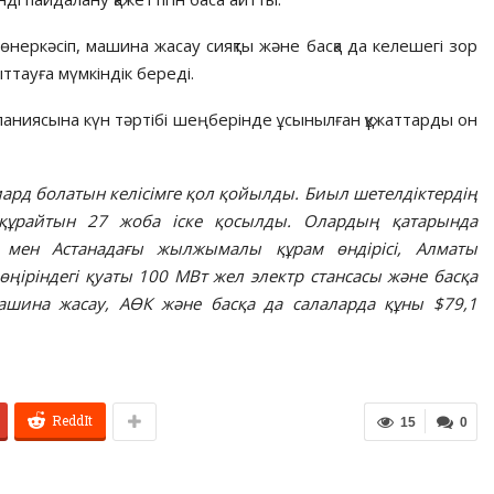
неркәсіп, машина жасау сияқты және басқа да келешегі зор
ыттауға мүмкіндік береді.
аниясына күн тәртібі шеңберінде ұсынылған құжаттарды он
ард
болатын келісімге қол қойылды. Биыл шетелдіктердің
ұрайтын 27 жоба іске қосылды. Олардың қатарында
і мен Астанадағы жылжымалы құрам өндірісі, Алматы
ңіріндегі қуаты 100 МВт жел электр стансасы және басқа
машина жасау, АӨК және басқа да салаларда құны $79,1
ReddIt
15
0