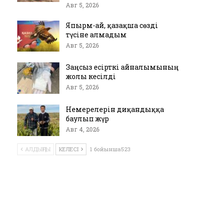
Авг 5, 2026
Япырм-ай, қазақша сөзді
түсіне алмадым
Авг 5, 2026
Заңсыз есірткі айналымының
жолы кесілді
Авг 5, 2026
Немерелерін диқандыққа
баулып жүр
Авг 4, 2026
АЛДЫҢҒЫ
КЕЛЕСІ
1 бойынша523