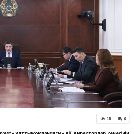
15
0
vest» ұлттық компаниясы» АҚ директорлар кеңесінің