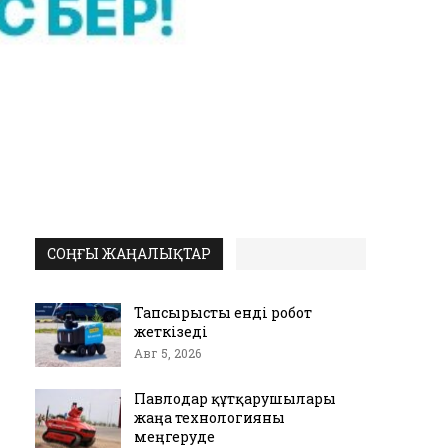
СОҢҒЫ ЖАҢАЛЫҚТАР
Тапсырысты енді робот
жеткізеді
Авг 5, 2026
Павлодар құтқарушылары
жаңа технологияны
меңгеруде