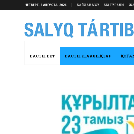
ЧЕТВЕРГ, 6 АВГУСТА, 2026
БАЙЛАНЫСУ
БІЗ ТУРАЛЫ
ЖА
БАСТЫ БЕТ
БАСТЫ ЖАҢАЛЫҚТАР
ҚОҒА