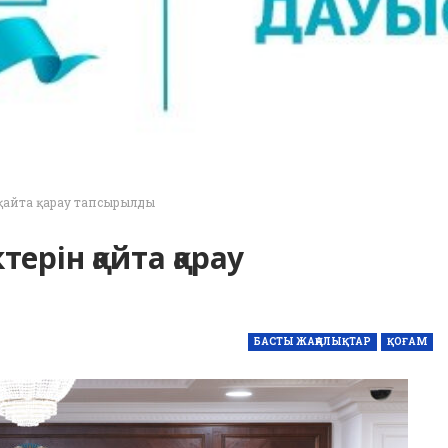
 қайта қарау тапсырылды
ерін қайта қарау
БАСТЫ ЖАҢАЛЫҚТАР
ҚОҒАМ