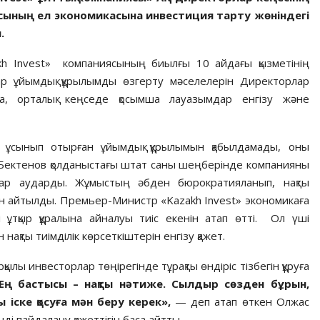
ының ел экономикасына инвестиция тарту жөніндегі
.
akh Invest» компаниясының биылғы 10 айдағы қызметінің
р ұйымдық құрылымды өзгерту мәселелерін Директорлар
да, орталық кеңседе қосымша лауазымдар енгізу және
 ұсынып отырған ұйымдық құрылымын қабылдамады, оны
с Бектенов қолданыстағы штат саны шеңберінде компанияны
азар аударды. Жұмыстың әбден бюрократияланып, нақты
н айтылды. Премьер-Министр «Kazakh Invest» экономикаға
і ұтқыр құралына айналуы тиіс екенін атап өтті. Ол үші
нақты тиімділік көрсеткіштерін енгізу қажет.
рқылы инвесторлар төңірегінде тұрақты өндіріс тізбегін құруға
Ең бастысы – нақты нәтиже. Сылдыр сөзден бұрын,
іске қосуға мән беру керек»
,
— деп атап өткен Олжас
ді пайдалану қажеттігін баса айтты.