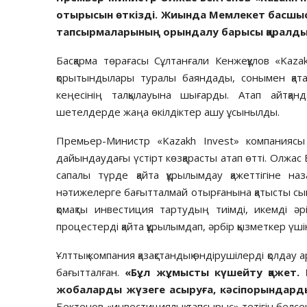
отырысын өткізді. Жиында Мемлекет басшыс
тапсырмаларының орындалу барысы қаралды
Басқарма төрағасы Сұлтанғали Кенжеқұлов «Kaz
қорытындылары туралы баяндады, сонымен қата
кеңесінің талқылауына шығарды. Атап айтқан
шетелдерде жаңа өкілдіктер ашу ұсынылды.
Премьер-Министр «Kazakh Invest» компаниясы
дайындаудағы үстірт көзқарасты атап өтті. Олжа
сапалы түрде қайта құрылымдау қажеттігіне н
нәтижелерге бағытталмай отырғанына қатысты сы
қомақты инвестиция тартудың тиімді, икемді әр
процестерді қайта құрылымдап, әрбір қызметкер үшін 
Ұлттық компания қазақстандық өндірушілерді қолдау а
бағытталған.
«Бұл жұмысты күшейту қажет. 
жобаларды жүзеге асыруға, кәсіпорындарды 
Бектенов «инвестициялық тапсырыс» тетігін белсен