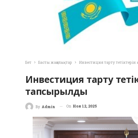
Бет
Басты жаңалықтар
Инвестиция тарту тетіктерін
Инвестиция тарту тетікт
тапсырылды
On
Ноя 12, 2025
By
Admin