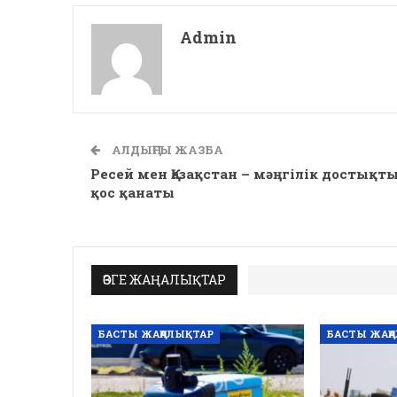
Admin
АЛДЫҢҒЫ ЖАЗБА
Ресей мен Қазақстан – мәңгілік достықт
қос қанаты
ӨЗГЕ ЖАҢАЛЫҚТАР
БАСТЫ ЖАҢАЛЫҚТАР
БАСТЫ ЖАҢ