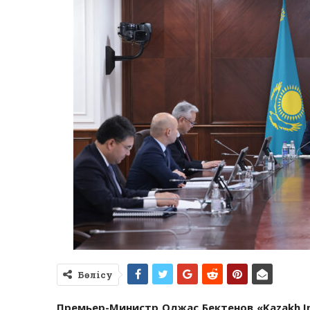
Бөлісу
Премьер-Министр Олжас Бектенов «Kazakh In