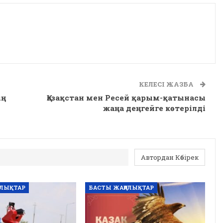
КЕЛЕСІ ЖАЗБА
ың
Қазақстан мен Ресей қарым-қатынасы
жаңа деңгейге көтерілді
Автордан Көбірек
АЛЫҚТАР
БАСТЫ ЖАҢАЛЫҚТАР