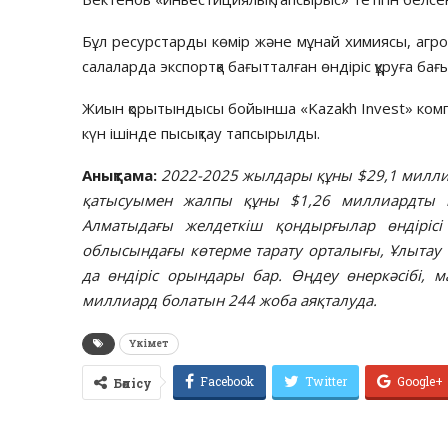
Бұл ресурстарды көмір және мұнай химиясы, агроө
салаларда экспортқа бағытталған өндіріс құруға бағ
Жиын қорытындысы бойынша «Kazakh Invest» комп
күн ішінде пысықтау тапсырылды.
Анықтама:
2022-2025 жылдары құны $29,1
милли
қатысуымен жалпы құны $1,26
миллиардты
қ
Алматыдағы желдеткіш қондырғылар өндіріс
облысындағы көтерме тарату орталығы, Ұлытау ө
да өндіріс орындары бар. Өңдеу өнеркәсібі, 
миллиард
болатын 244 жоба аяқталуда.
Үкімет
Facebook
Twitter
Google+
Бөлісу