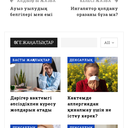
АЛДЫҢҒЫ ЖАЗБА
КЕЛЕСІ ЖАЗБА
Ауыз уылудың
Ингалятор қолдану
белгілері мен емі
оразаны бұза ма?
ӨЗГЕ ЖАҢАЛЫҚТАР
All
БАСТЫ ЖАҢАЛЫҚТАР
ДЕНСАУЛЫҚ
Дәрігер көктемгі
Көктемде
әлсіздікпен күресу
аллергиядан
жолдарын атады
қиналмау үшін не
істеу керек?
ДЕНСАУЛЫҚ
ДЕНСАУЛЫҚ