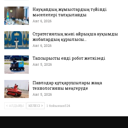
Науқандық жұмыстардың түйінді
мәселелері талқыланды
Авг 6, 2026
Стратегиялық мәні айрықша ауқымды
жобалардың құрылысы…
Авг 6, 2026
Тапсырысты енді робот жеткізеді
Авг 5, 2026
Павлодар құтқарушылары жаңа
технологияны меңгеруде
Авг 5, 2026
АЛДЫҢҒЫ
КЕЛЕСІ
1 бойынша524