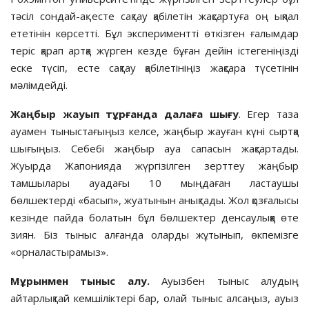
тәсіл сондай-ақ есте сақтау қабілетін жақсартуға оң ықпал
ететінін көрсетті. Бұл экспериментті өткізген ғалымдар
теріс қарап артқа жүрген кезде бұған дейін істегеніңізді
еске түсіп, есте сақтау қабілетініңіз жақсара түсетінін
мәлімдейді.
Жаңбыр жауып тұрғанда далаға шығу
. Егер таза
ауамен тыныстағыңыз келсе, жаңбыр жауған күні сыртқа
шығыңыз. Себебі жаңбыр ауа сапасын жақсартады.
Жуырда Жапонияда жүргізілген зерттеу жаңбыр
тамшылары ауадағы 10 мыңдаған ластаушы
бөлшектерді «басып», жуатынын анықтады. Жол қозғалысы
кезінде пайда болатын бұл бөлшектер денсаулыққа өте
зиян. Біз тыныс алғанда оларды жұтынып, өкпемізге
«орналастырамыз».
Мұрынмен тыныс алу
.
Ауызбен тыныс алудың
айтарлықтай кемшіліктері бар, олай тыныс алсаңыз, ауыз