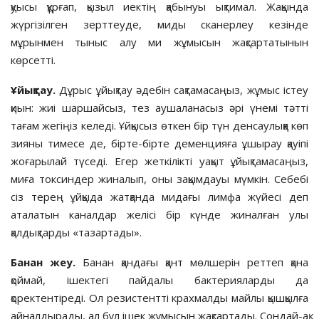
қуысы құрғап, қызыл иектің қабынуы ықтимал. Жақында
жүргізілген зерттеуде, миды сканерлеу кезінде
мұрынмен тыныс алу ми жұмысын жақсартатынын
көрсетті.
Ұйықтау
.
Дұрыс ұйықтау әдебін сақтамасаңыз, жұмыс істеу
қиын: жиі шаршайсыз, тез аушаланасыз әрі үнемі тәтті
тағам жегіңіз келеді. Ұйқысыз өткен бір түн денсаулыққа көп
зияны тимесе де, бірте-бірте деменцияға ұшырау қауіпі
жоғарылай түседі. Егер жеткілікті уақыт ұйықтамасаңыз,
миға токсиндер жиналып, оны зақымдауы мүмкін. Себебі
сіз терең ұйқыда жатқанда мидағы лимфа жүйесі деп
аталатын каналдар желісі бір күнде жиналған улы
қалдықтарды «тазартады».
Банан жеу
.
Банан қандағы қант мөлшерін реттеп қана
қоймай, ішектегі пайдалы бактерияларды да
қоректентіреді. Ол резистентті крахмалды майлы қышқылға
айналдырады, ал бұл ішек жұмысын жақсартады. Сондай-ақ