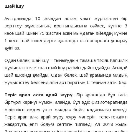
Шай ішу
Аустралияда 10 жылдан астам уақыт жүргізілген бір
зерттеу жұмысының қорытындысына сәйкес, күніне 3
кесе шай ішкен 75 жастан асқан мыңдаған әйелдің күніне
1 кесе шай ішкендерге қарағанда остеопорозға ұшырау
қауіпі аз.
Одан бөлек, шай ішу – тынығудың тамаша тәсілі. Көпшілік
жұмыстан келе сала шай ішу рәсімін дайындайды. Асықпай
шай ішкенді қалайды. Одан бөлек, шай құрамында мидың
жұмыс істеу белсенділігін арттыратын L-теанин заты бар.
Теріс қарап алға қарай жүру
.
Бір қарағанда бұл тәсіл
біртүрлі көрінуі мүмкін, алайда, бұл әдіс физиотерапияда
жіліншікті емдеу үшін жылдар бойы қолданылып келеді.
Теріс қарап алға қарай жүру жүру мәнерін, тепе-теңдікті
жақсартуға, епті болуға септігін тигізеді. Ал 2018 жылы
Рохэмптон университетінде жүргізілген зерттеулер бұл