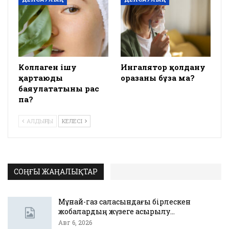
Коллаген ішу
Ингалятор қолдану
қартаюды
оразаны бұза ма?
баяулататыны рас
па?
АЛДЫҢҒЫ
КЕЛЕСІ
СОҢҒЫ ЖАҢАЛЫҚТАР
Мұнай-газ саласындағы бірлескен
жобалардың жүзеге асырылу…
Авг 6, 2026