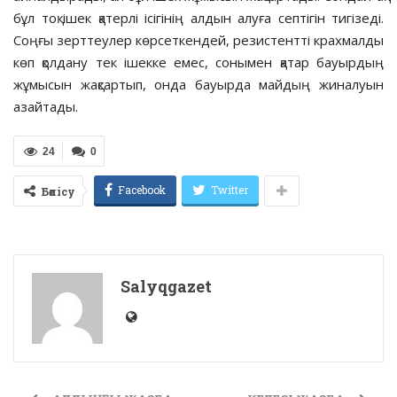
бұл тоқ ішек қатерлі ісігінің алдын алуға септігін тигізеді.
Соңғы зерттеулер көрсеткендей, резистентті крахмалды
көп қолдану тек ішекке емес, сонымен қатар бауырдың
жұмысын жақсартып, онда бауырда майдың жиналуын
азайтады.
24
0
Facebook
Twitter
Бөлісу
Salyqgazet