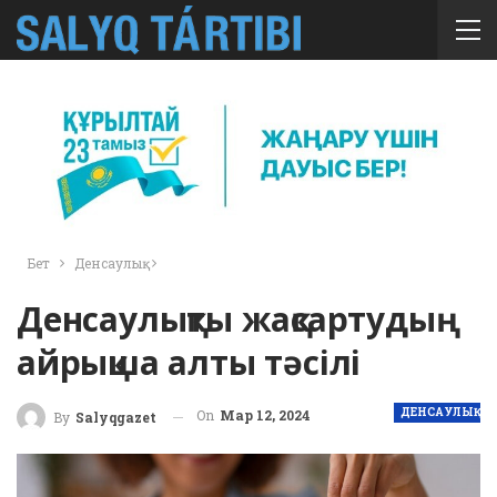
Бет
Денсаулық
Денсаулықты жақсартудың
айрықша алты тәсілі
ДЕНСАУЛЫҚ
On
Мар 12, 2024
By
Salyqgazet