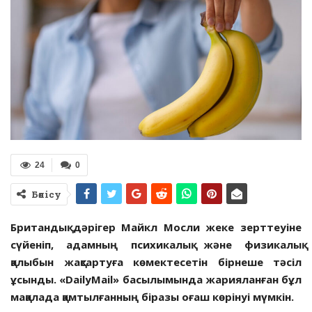
24
0
Бөлісу
Британдық дәрігер Майкл Мосли жеке зерттеуіне
сүйеніп, адамның психикалық және физикалық
қалыбын жақсартуға көмектесетін бірнеше тәсіл
ұсынды. «DailyMail» басылымында жарияланған бұл
мақалада қамтылғанның біразы оғаш көрінуі мүмкін.