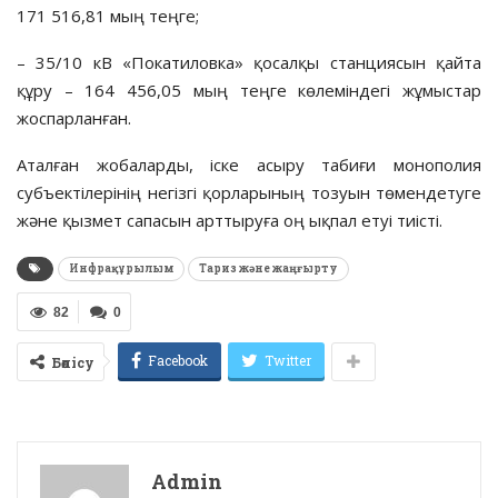
171 516,81 мың теңге;
– 35/10 кВ «Покатиловка» қосалқы станциясын қайта
құру – 164 456,05 мың теңге көлеміндегі жұмыстар
жоспарланған.
Аталған жобаларды, іске асыру табиғи монополия
субъектілерінің негізгі қорларының тозуын төмендетуге
және қызмет сапасын арттыруға оң ықпал етуі тиісті.
Инфрақұрылым
Тариз және жаңғырту
82
0
Facebook
Twitter
Бөлісу
Admin