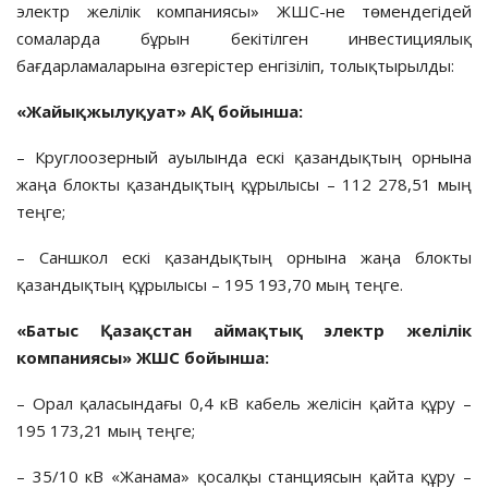
электр желілік компаниясы» ЖШС-не төмендегідей
сомаларда бұрын бекітілген инвестициялық
бағдарламаларына өзгерістер енгізіліп, толықтырылды:
«Жайықжылуқуат» АҚ
бойынша:
– Круглоозерный ауылында ескі қазандықтың орнына
жаңа блокты қазандықтың құрылысы – 112 278,51 мың
теңге;
– Саншкол ескі қазандықтың орнына жаңа блокты
қазандықтың құрылысы – 195 193,70 мың теңге.
«Батыс Қазақстан аймақтық электр желілік
компаниясы» ЖШС
бойынша
:
– Орал қаласындағы 0,4 кВ кабель желісін қайта құру –
195 173,21 мың теңге;
– 35/10 кВ «Жанама» қосалқы станциясын қайта құру –