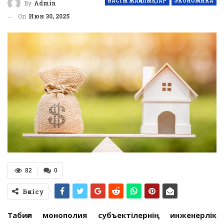
БАСТЫ ЖАҢАЛЫҚТАР
ЭКОНОМИКА
By
Admin
On
Июн 30, 2025
82
0
Бөлісу
Табиғи монополия субъектілернің инженерлік