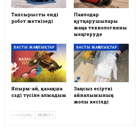
Тапсырысты енді
Павлодар
робот жеткізеді
құтқарушылары
жаңа технологияны
меңгеруде
БАСТЫ ЖАҢАЛЫҚТАР
БАСТЫ ЖАҢАЛЫҚТАР
Япырм-ай, қазақша
Заңсыз есірткі
сөзді түсіне алмадым
айналымының
жолы кесілді
АЛДЫҢҒЫ
КЕЛЕСІ