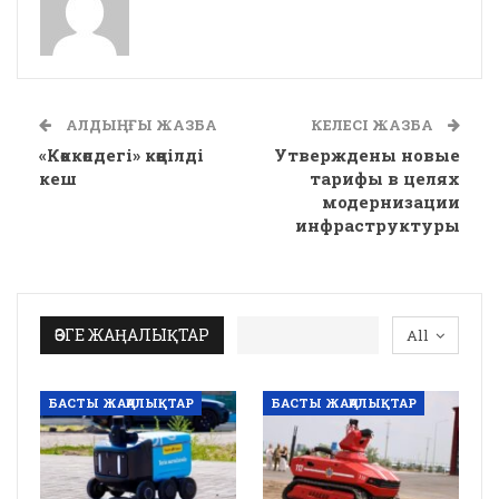
АЛДЫҢҒЫ ЖАЗБА
КЕЛЕСІ ЖАЗБА
«Көккөлдегі» көңілді
Утверждены новые
кеш
тарифы в целях
модернизации
инфраструктуры
ӨЗГЕ ЖАҢАЛЫҚТАР
All
БАСТЫ ЖАҢАЛЫҚТАР
БАСТЫ ЖАҢАЛЫҚТАР