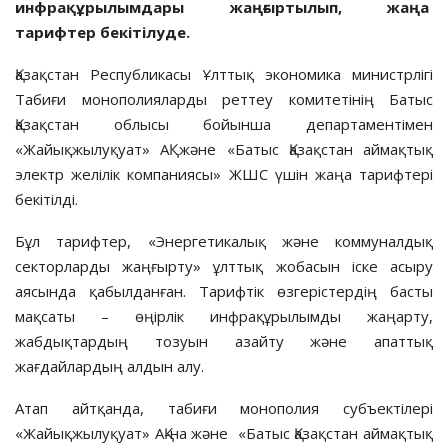
инфрақұрылым
дары
жаңғыртыл
ып, жаңа
тарифтер бекітілуде.
Қазақстан Республикасы Ұлттық экономика министрлігі
Табиғи монополияларды реттеу комитетінің Батыс
Қазақстан облысы бойынша департаментімен
«Жайықжылуқуат» АҚ және «Батыс Қазақстан аймақтық
электр желілік компаниясы» ЖШС үшін жаңа тарифтері
бекітілді.
Бұл тарифтер, «Энергетикалық және коммуналдық
секторларды жаңғырту» ұлттық жобасын іске асыру
аясында қабылданған. Тарифтік өзгерістердің басты
мақсаты – өңірлік инфрақұрылымды жаңарту,
жабдықтардың тозуын азайту және апаттық
жағдайлардың алдын алу.
Атап айтқанда, табиғи монополия субъектілері
«Жайықжылуқуат» АҚ-на және «Батыс Қазақстан аймақтық