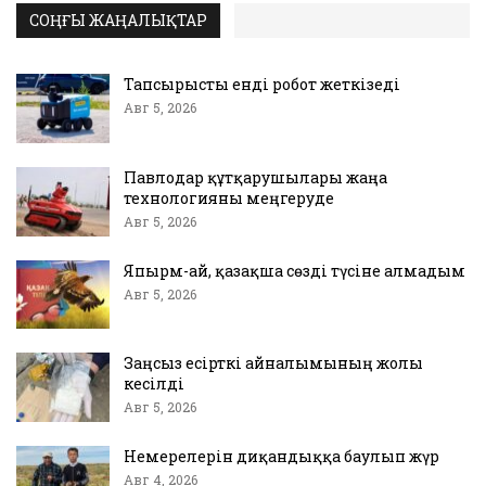
СОҢҒЫ ЖАҢАЛЫҚТАР
Тапсырысты енді робот жеткізеді
Авг 5, 2026
Павлодар құтқарушылары жаңа
технологияны меңгеруде
Авг 5, 2026
Япырм-ай, қазақша сөзді түсіне алмадым
Авг 5, 2026
Заңсыз есірткі айналымының жолы
кесілді
Авг 5, 2026
Немерелерін диқандыққа баулып жүр
Авг 4, 2026